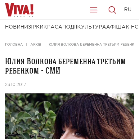
RU
НОВИНИ
ЗІРКИ
КРАСА
ПОДІЇ
КУЛЬТУРА
АФІША
КІНО
ГОЛОВНА
АРХІВ
ЮЛИЯ ВОЛКОВА БЕРЕМЕННА ТРЕТЬИМ РЕБЕНКОМ
Юлия Волкова беременна третьим
ребенком - СМИ
23.10.2017