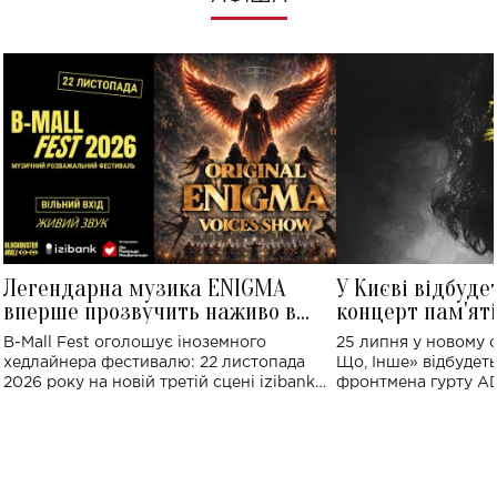
Легендарна музика ENIGMA
У Києві відбуде
вперше прозвучить наживо в
концерт пам'ят
Україні: де відбудеться концерт
Клименка: понад
B-Mall Fest оголошує іноземного
25 липня у новому o
виконають пісн
хедлайнера фестивалю: 22 листопада
Що, Інше» відбудеть
2026 року на новій третій сцені izibank
фронтмена гурту A
stage відбудеться українська прем'єра
Клименка. Це буде 
ENIGMA VOICES' ORIGINAL LIVE SHOW.
вечір, присвячений 
творчість стала си
справжньої любові д