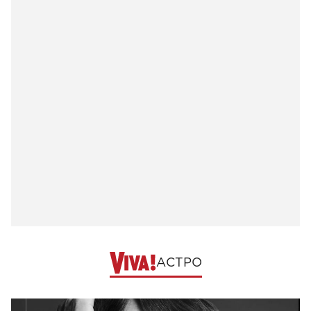
АСТРО