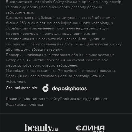
Використання матеріалів Сайту viva.ua в оригінальному розмірі
(в повному обсязі) без письмового дозволу редакції
забороняється.
Дозволяється републікація та цитування статей обсягом не
більше 250 знаків для одного інформаційного матеріалу, з
обов'язковим зазначенням посилання на джерело, а для
Інтернет-ресурсів – пряме для пошукових систем
гіперпосилання, не закрите від індексації пошуковими
системами. Гіперпосилання має бути розміщене в підзаголовку
або першому абзаці матеріалу.
Передрук, копіювання, відтворення або інше використання
матеріалів, які містять посилання на rexfeatures.com або
depositphotos.com, суворо заборонені.
Матеріали із позначками
!
та
P
розміщені на правах реклами.
Редакція не несе відповідальності за достовірність цієї
інформації.
Стокові фото від:
Правила використання сайту
Політика конфіденційності
Редакційна політика