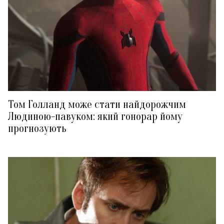
Том Голланд може стати найдорожчим
Людиною-павуком: який гонорар йому
прогнозують