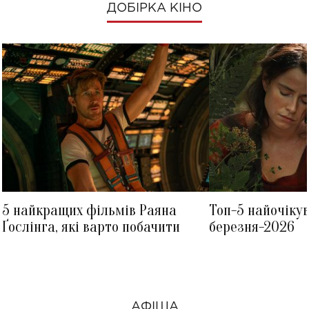
ДОБІРКА КІНО
5 найкращих фільмів Раяна
Топ-5 найочіку
Ґослінга, які варто побачити
березня-2026
АФІША