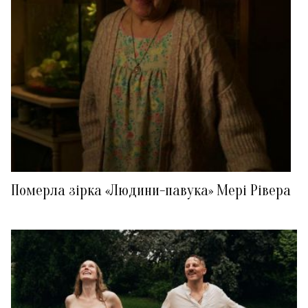
Померла зірка «Людини-павука» Мері Рівера