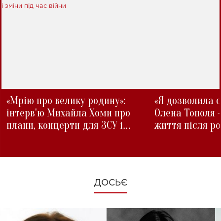
«Мрію про велику родину»:
«Я дозволила с
інтерв'ю Михайла Хоми про
Олена Тополя 
плани, концерти для ЗСУ і
життя після р
зміни під час війни
ДОСЬЄ