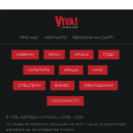
ПРО НАС
КОНТАКТИ
РЕКЛАМА НА САЙТІ
НОВИНИ
ЗІРКИ
КРАСА
ПОДІЇ
КУЛЬТУРА
АФІША
КІНО
СПЕЦТЕМИ
БІЗНЕС
ОБКЛАДИНКИ
КОЛУМНІСТИ
© ТОВ «ЕДІМЕДІА-УКРАЇНА», 2008 - 2026
Усі права на матеріали, розміщені на сайті viva.ua, охороняються
відповідно до законодавства України.