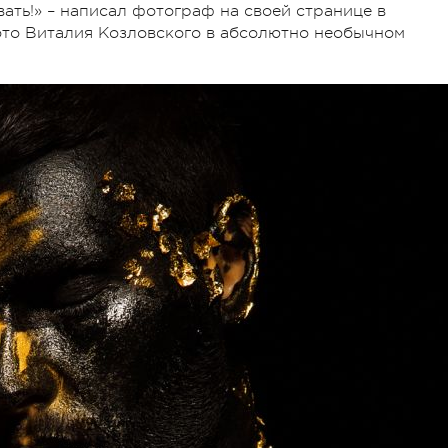
вать!» – написал фотограф на своей странице в
то Виталия Козловского в абсолютно необычном