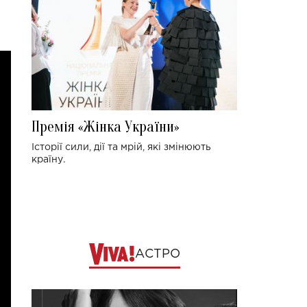
Премія «Жінка України»
Історії сили, дії та мрій, які змінюють
країну.
АСТРО