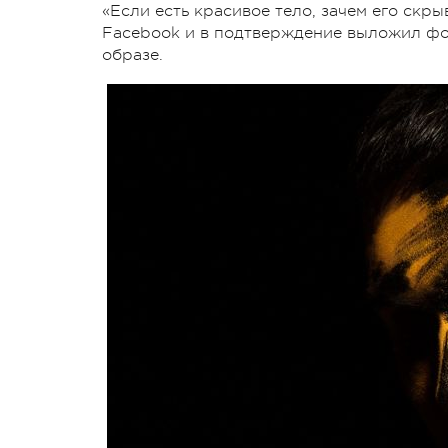
«Если есть красивое тело, зачем его скры
Facebook и в подтверждение выложил фо
образе.