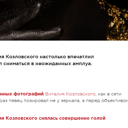
я Козловского настолько впечатлил
л сниматься в неожиданных амплуа.
Виталия Козловского
, как в сети
нных фотографий
раз певец позировал не у зеркала, а перед объективо
ия Козловского снялась совершенно голой