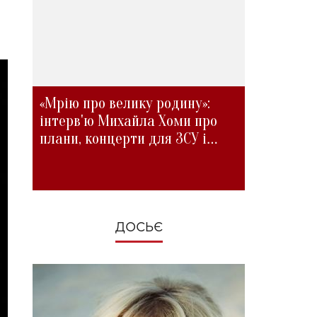
«Мрію про велику родину»:
інтерв'ю Михайла Хоми про
плани, концерти для ЗСУ і
зміни під час війни
ДОСЬЄ