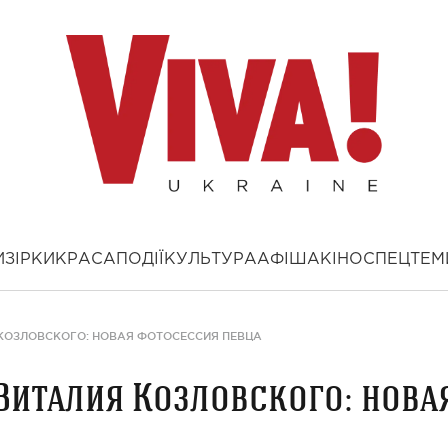
И
ЗІРКИ
КРАСА
ПОДІЇ
КУЛЬТУРА
АФІША
КІНО
СПЕЦТЕМ
КОЗЛОВСКОГО: НОВАЯ ФОТОСЕССИЯ ПЕВЦА
Виталия Козловского: нова