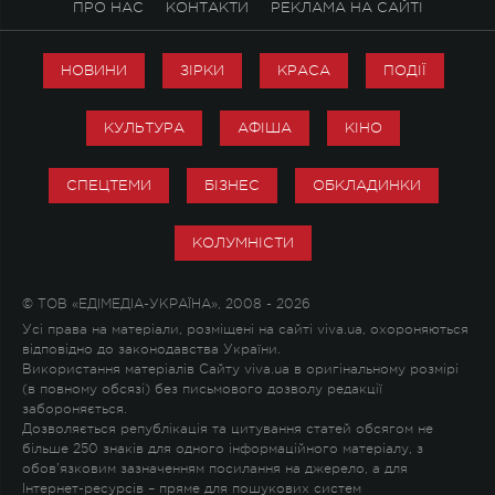
ПРО НАС
КОНТАКТИ
РЕКЛАМА НА САЙТІ
НОВИНИ
ЗІРКИ
КРАСА
ПОДІЇ
КУЛЬТУРА
АФІША
КІНО
СПЕЦТЕМИ
БІЗНЕС
ОБКЛАДИНКИ
КОЛУМНІСТИ
© ТОВ «ЕДІМЕДІА-УКРАЇНА», 2008 - 2026
Усі права на матеріали, розміщені на сайті viva.ua, охороняються
відповідно до законодавства України.
Використання матеріалів Сайту viva.ua в оригінальному розмірі
(в повному обсязі) без письмового дозволу редакції
забороняється.
Дозволяється републікація та цитування статей обсягом не
більше 250 знаків для одного інформаційного матеріалу, з
обов'язковим зазначенням посилання на джерело, а для
Інтернет-ресурсів – пряме для пошукових систем