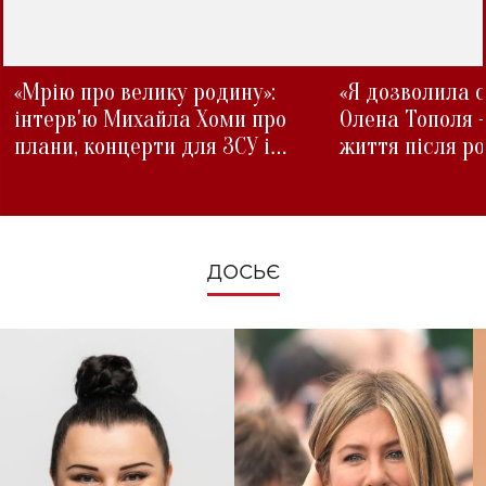
«Мрію про велику родину»:
«Я дозволила с
інтерв'ю Михайла Хоми про
Олена Тополя 
плани, концерти для ЗСУ і
життя після р
зміни під час війни
ДОСЬЄ