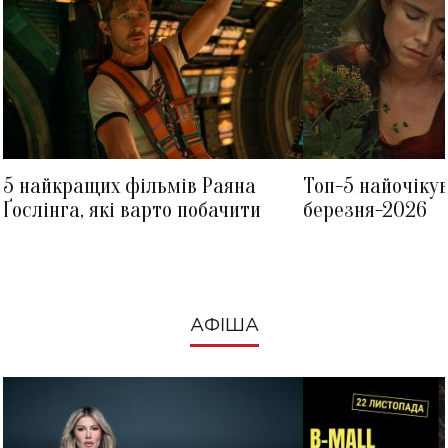
5 найкращих фільмів Раяна
Топ-5 найочіку
Ґослінга, які варто побачити
березня-2026
АФІША