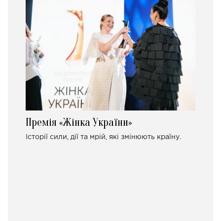
Премія «Жінка України»
Історії сили, дії та мрій, які змінюють країну.