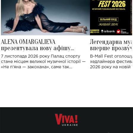
ALENA OMARGALIEVA
Легендарна му
презентувала нову афішу
вперше прозвуч
великого концерту в Палаці
Україні: де від
7 листопада 2026 року Палац спорту
B-Mall Fest оголош
спорту
стане місцем великої музичної історії —
хедлайнера фестива
«Не пʼяна — закохана», саме так
2026 року на новій т
символічно названо майбутній концерт
stage відбудеться у
ALENA OMARGALIEVA.
ENIGMA VOICES' OR