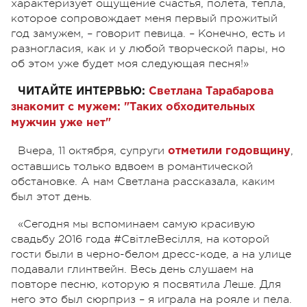
характеризует ощущение счастья, полета, тепла,
которое сопровождает меня первый прожитый
год замужем, – говорит певица. – Конечно, есть и
разногласия, как и у любой творческой пары, но
об этом уже будет моя следующая песня!»
ЧИТАЙТЕ ИНТЕРВЬЮ:
Светлана Тарабарова
знакомит с мужем: "Таких обходительных
мужчин уже нет"
Вчера, 11 октября, супруги
,
отметили годовщину
оставшись только вдвоем в романтической
обстановке. А нам Светлана рассказала, каким
был этот день.
«Сегодня мы вспоминаем самую красивую
свадьбу 2016 года #СвітлеВесілля, на которой
гости были в черно-белом дресс-коде, а на улице
подавали глинтвейн. Весь день слушаем на
повторе песню, которую я посвятила Леше. Для
него это был сюрприз – я играла на рояле и пела.