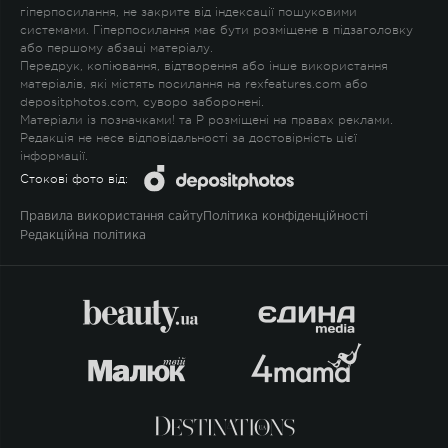
гіперпосилання, не закрите від індексації пошуковими
системами. Гіперпосилання має бути розміщене в підзаголовку
або першому абзаці матеріалу.
Передрук, копіювання, відтворення або інше використання
матеріалів, які містять посилання на rexfeatures.com або
depositphotos.com, суворо заборонені.
Матеріали із позначками
!
та
P
розміщені на правах реклами.
Редакція не несе відповідальності за достовірність цієї
інформації.
Стокові фото від:
Правила використання сайту
Політика конфіденційності
Редакційна політика