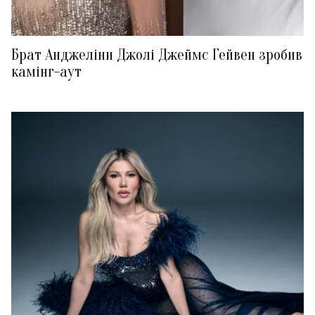
Брат Анджеліни Джолі Джеймс Гейвен зробив
камінг-аут