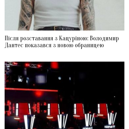
Після розставання з Кацуріною: Володимир
Дантес показався з новою обраницею