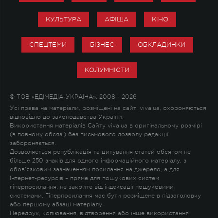
КУЛЬТУРА
АФІША
КІНО
СПЕЦТЕМИ
БІЗНЕС
ОБКЛАДИНКИ
КОЛУМНІСТИ
© ТОВ «ЕДІМЕДІА-УКРАЇНА», 2008 - 2026
Усі права на матеріали, розміщені на сайті viva.ua, охороняються
відповідно до законодавства України.
Використання матеріалів Сайту viva.ua в оригінальному розмірі
(в повному обсязі) без письмового дозволу редакції
забороняється.
Дозволяється републікація та цитування статей обсягом не
більше 250 знаків для одного інформаційного матеріалу, з
обов'язковим зазначенням посилання на джерело, а для
Інтернет-ресурсів – пряме для пошукових систем
гіперпосилання, не закрите від індексації пошуковими
системами. Гіперпосилання має бути розміщене в підзаголовку
або першому абзаці матеріалу.
Передрук, копіювання, відтворення або інше використання