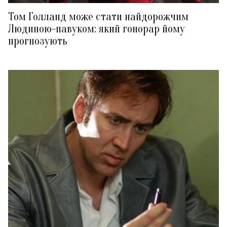
Том Голланд може стати найдорожчим
Людиною-павуком: який гонорар йому
прогнозують