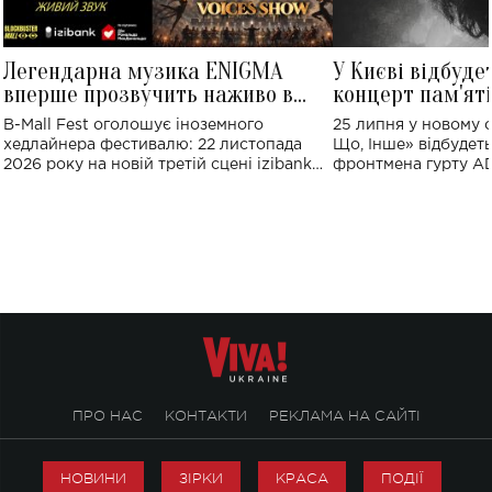
Легендарна музика ENIGMA
У Києві відбуде
вперше прозвучить наживо в
концерт пам'ят
Україні: де відбудеться концерт
Клименка: понад
B-Mall Fest оголошує іноземного
25 липня у новому o
виконають пісн
хедлайнера фестивалю: 22 листопада
Що, Інше» відбудеть
2026 року на новій третій сцені izibank
фронтмена гурту A
stage відбудеться українська прем'єра
Клименка. Це буде 
ENIGMA VOICES' ORIGINAL LIVE SHOW.
вечір, присвячений 
творчість стала си
справжньої любові д
ПРО НАС
КОНТАКТИ
РЕКЛАМА НА САЙТІ
НОВИНИ
ЗІРКИ
КРАСА
ПОДІЇ