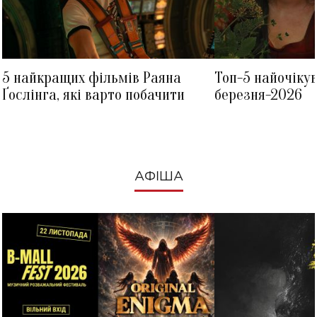
5 найкращих фільмів Раяна
Топ-5 найочіку
Ґослінга, які варто побачити
березня-2026
АФІША