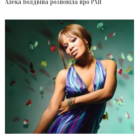
Алека Болдвіна розповіла про РХП