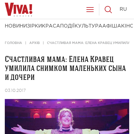
RU
НОВИНИ
ЗІРКИ
КРАСА
ПОДІЇ
КУЛЬТУРА
АФІША
КІНО
ГОЛОВНА
АРХІВ
СЧАСТЛИВАЯ МАМА: ЕЛЕНА КРАВЕЦ УМИЛИЛА 
Счастливая мама: Елена Кравец
умилила снимком маленьких сына
и дочери
03.10.2017