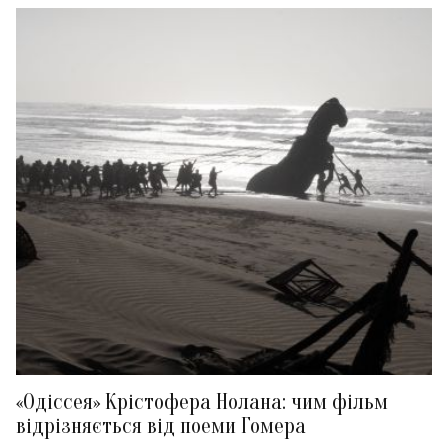
«Одіссея» Крістофера Нолана: чим фільм
відрізняється від поеми Гомера