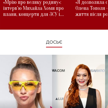
«Мрію про велику родину»:
«Я дозволила с
інтерв'ю Михайла Хоми про
Олена Тополя 
плани, концерти для ЗСУ і
життя після р
зміни під час війни
ДОСЬЄ