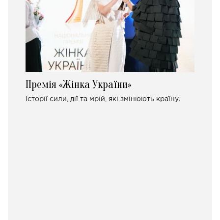
Премія «Жінка України»
Історії сили, дії та мрій, які змінюють країну.