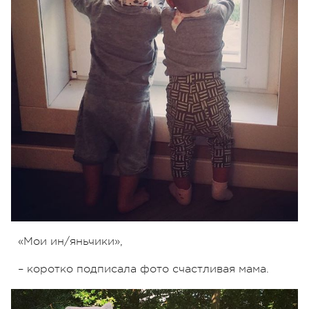
«Мои ин/яньчики»,
– коротко подписала фото счастливая мама.