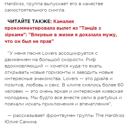
Hardkiss, группа выпускает его в качестве
самостоятельного сингла.
ЧИТАЙТЕ ТАКЖЕ:
Камалия
прокомментировала вылет из "Танців з
зірками": "Впервые в жизни я доказала мужу,
что он был не прав"
"У меня песня Lovers ассоциируется с
движением на большой скорости. Риф
вдохновляющий — хочется куда-то ехать,
открывать новые горизонты и заводить новые
интересные знакомства. Lovers — это драйв и
позитив, любовь и секс. В клипе снялось более 60
человек — это очень яркая и интересная киевская
молодежь. Мы будто все вместе сели в partybus и
поехали искать приключения и впечатления",
— рассказывает фронтвумен группы The Hardkiss
Юлия Санина.