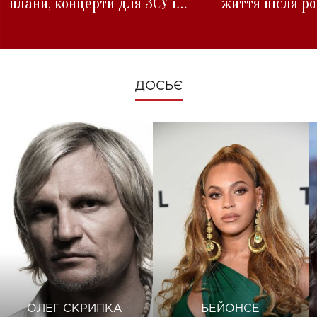
плани, концерти для ЗСУ і
життя після р
зміни під час війни
ДОСЬЄ
ОЛЕГ СКРИПКА
БЕЙОНСЕ