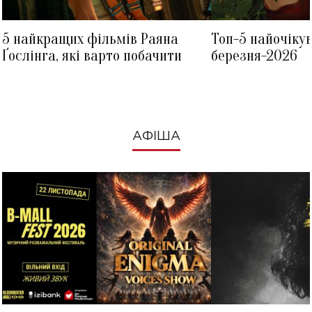
5 найкращих фільмів Раяна
Топ-5 найочіку
Ґослінга, які варто побачити
березня-2026
АФІША