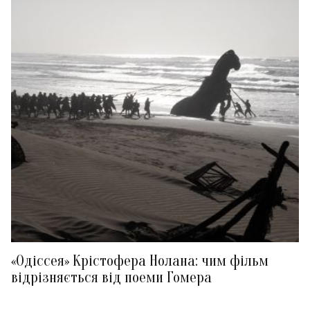
«Одіссея» Крістофера Нолана: чим фільм
відрізняється від поеми Гомера