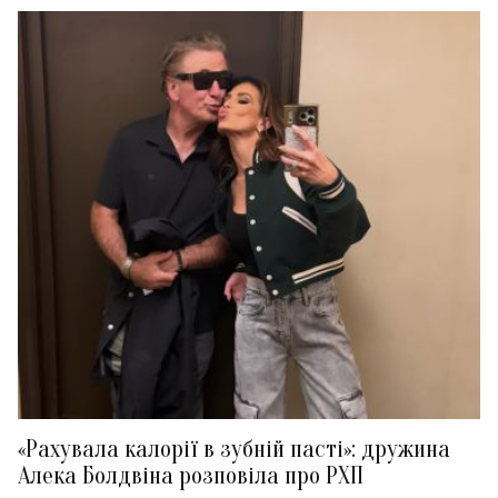
«Рахувала калорії в зубній пасті»: дружина
Алека Болдвіна розповіла про РХП