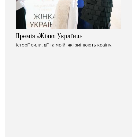
Премія «Жінка України»
Історії сили, дії та мрій, які змінюють країну.