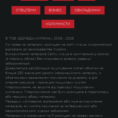
СПЕЦТЕМИ
БІЗНЕС
ОБКЛАДИНКИ
КОЛУМНІСТИ
© ТОВ «ЕДІМЕДІА-УКРАЇНА», 2008 - 2026
Усі права на матеріали, розміщені на сайті viva.ua, охороняються
відповідно до законодавства України.
Використання матеріалів Сайту viva.ua в оригінальному розмірі
(в повному обсязі) без письмового дозволу редакції
забороняється.
Дозволяється републікація та цитування статей обсягом не
більше 250 знаків для одного інформаційного матеріалу, з
обов'язковим зазначенням посилання на джерело, а для
Інтернет-ресурсів – пряме для пошукових систем
гіперпосилання, не закрите від індексації пошуковими
системами. Гіперпосилання має бути розміщене в підзаголовку
або першому абзаці матеріалу.
Передрук, копіювання, відтворення або інше використання
матеріалів, які містять посилання на rexfeatures.com або
depositphotos.com, суворо заборонені.
Матеріали із позначками
!
та
P
розміщені на правах реклами.