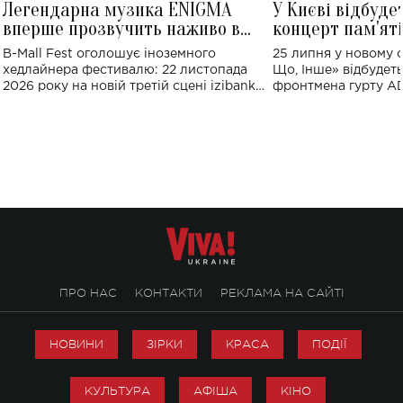
Легендарна музика ENIGMA
У Києві відбуде
вперше прозвучить наживо в
концерт пам'ят
Україні: де відбудеться концерт
Клименка: понад
B-Mall Fest оголошує іноземного
25 липня у новому o
виконають пісн
хедлайнера фестивалю: 22 листопада
Що, Інше» відбудеть
2026 року на новій третій сцені izibank
фронтмена гурту A
stage відбудеться українська прем'єра
Клименка. Це буде 
ENIGMA VOICES' ORIGINAL LIVE SHOW.
вечір, присвячений 
творчість стала си
справжньої любові д
ПРО НАС
КОНТАКТИ
РЕКЛАМА НА САЙТІ
НОВИНИ
ЗІРКИ
КРАСА
ПОДІЇ
КУЛЬТУРА
АФІША
КІНО