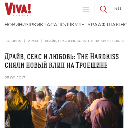
RU
НОВИНИ
ЗІРКИ
КРАСА
ПОДІЇ
КУЛЬТУРА
АФІША
КІНО
ГОЛОВНА
АРХІВ
ДРАЙВ, СЕКС И ЛЮБОВЬ: THE HARDKISS СНЯЛИ 
Драйв, секс и любовь: The Hardkiss
сняли новый клип на Троещине
25.09.2017