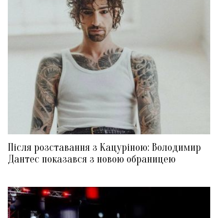
Після розставання з Кацуріною: Володимир
Дантес показався з новою обраницею