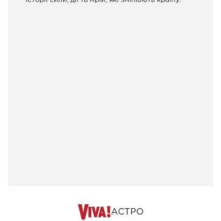
АСТРО