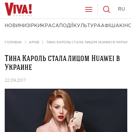
RU
НОВИНИ
ЗІРКИ
КРАСА
ПОДІЇ
КУЛЬТУРА
АФІША
КІНО
ГОЛОВНА
АРХІВ
ТИНА КАРОЛЬ СТАЛА ЛИЦОМ HUAWEI В УКРАИНЕ
Тина Кароль стала лицом Huawei в
Украине
22.09.2017