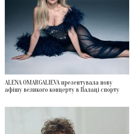
ALENA OMARGALIEVA презентувала нову
афішу великого концерту в Палаці спорту