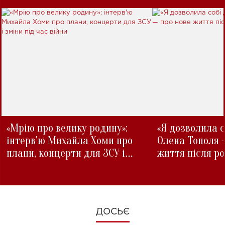
«Мрію про велику родину»:
«Я дозволила с
інтерв'ю Михайла Хоми про
Олена Тополя 
плани, концерти для ЗСУ і
життя після р
зміни під час війни
ДОСЬЄ