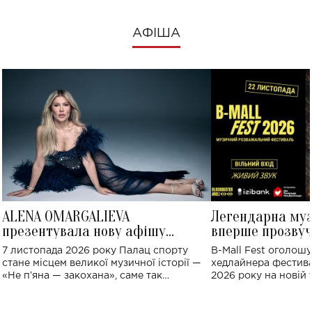
АФІША
ALENA OMARGALIEVA
Легендарна му
презентувала нову афішу
вперше прозвуч
великого концерту в Палаці
Україні: де від
7 листопада 2026 року Палац спорту
B-Mall Fest оголош
спорту
стане місцем великої музичної історії —
хедлайнера фестива
«Не пʼяна — закохана», саме так
2026 року на новій т
символічно названо майбутній концерт
stage відбудеться у
ALENA OMARGALIEVA.
ENIGMA VOICES' OR