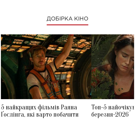
ДОБІРКА КІНО
5 найкращих фільмів Раяна
Топ-5 найочіку
Ґослінга, які варто побачити
березня-2026