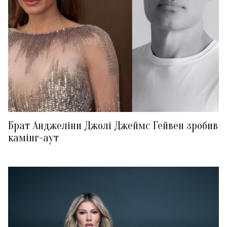
Брат Анджеліни Джолі Джеймс Гейвен зробив
камінг-аут