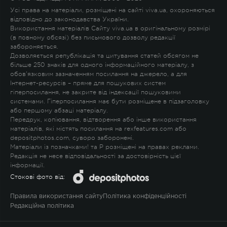
Усі права на матеріали, розміщені на сайті viva.ua, охороняються
відповідно до законодавства України.
Використання матеріалів Сайту viva.ua в оригінальному розмірі
(в повному обсязі) без письмового дозволу редакції
забороняється.
Дозволяється републікація та цитування статей обсягом не
більше 250 знаків для одного інформаційного матеріалу, з
обов'язковим зазначенням посилання на джерело, а для
Інтернет-ресурсів – пряме для пошукових систем
гіперпосилання, не закрите від індексації пошуковими
системами. Гіперпосилання має бути розміщене в підзаголовку
або першому абзаці матеріалу.
Передрук, копіювання, відтворення або інше використання
матеріалів, які містять посилання на rexfeatures.com або
depositphotos.com, суворо заборонені.
Матеріали із позначками
!
та
P
розміщені на правах реклами.
Редакція не несе відповідальності за достовірність цієї
інформації.
Стокові фото від:
Правила використання сайту
Політика конфіденційності
Редакційна політика