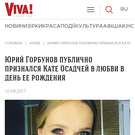
RU
НОВИНИ
ЗІРКИ
КРАСА
ПОДІЇ
КУЛЬТУРА
АФІША
КІНО
ГОЛОВНА
АРХІВ
ЮРИЙ ГОРБУНОВ ПУБЛИЧНО ПРИЗНАЛСЯ КАТЕ О
Юрий Горбунов публично
признался Кате Осадчей в любви в
день ее рождения
14.09.2017