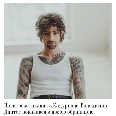
Після розставання з Кацуріною: Володимир
Дантес показався з новою обраницею