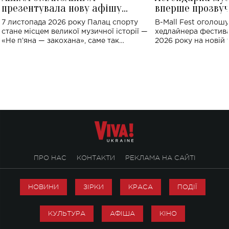
презентувала нову афішу
вперше прозвуч
великого концерту в Палаці
Україні: де від
7 листопада 2026 року Палац спорту
B-Mall Fest оголош
спорту
стане місцем великої музичної історії —
хедлайнера фестива
«Не пʼяна — закохана», саме так
2026 року на новій т
символічно названо майбутній концерт
stage відбудеться у
ALENA OMARGALIEVA.
ENIGMA VOICES' OR
ПРО НАС
КОНТАКТИ
РЕКЛАМА НА САЙТІ
НОВИНИ
ЗІРКИ
КРАСА
ПОДІЇ
КУЛЬТУРА
АФІША
КІНО