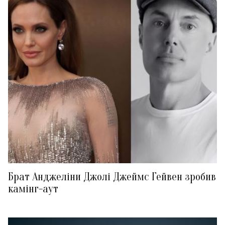
Брат Анджеліни Джолі Джеймс Гейвен зробив
камінг-аут