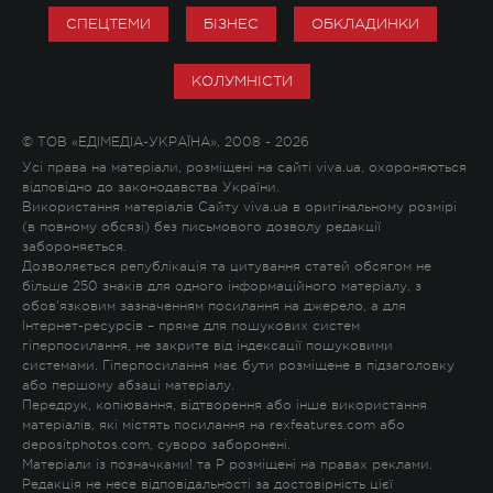
СПЕЦТЕМИ
БІЗНЕС
ОБКЛАДИНКИ
КОЛУМНІСТИ
© ТОВ «ЕДІМЕДІА-УКРАЇНА», 2008 - 2026
Усі права на матеріали, розміщені на сайті viva.ua, охороняються
відповідно до законодавства України.
Використання матеріалів Сайту viva.ua в оригінальному розмірі
(в повному обсязі) без письмового дозволу редакції
забороняється.
Дозволяється републікація та цитування статей обсягом не
більше 250 знаків для одного інформаційного матеріалу, з
обов'язковим зазначенням посилання на джерело, а для
Інтернет-ресурсів – пряме для пошукових систем
гіперпосилання, не закрите від індексації пошуковими
системами. Гіперпосилання має бути розміщене в підзаголовку
або першому абзаці матеріалу.
Передрук, копіювання, відтворення або інше використання
матеріалів, які містять посилання на rexfeatures.com або
depositphotos.com, суворо заборонені.
Матеріали із позначками
!
та
P
розміщені на правах реклами.
Редакція не несе відповідальності за достовірність цієї