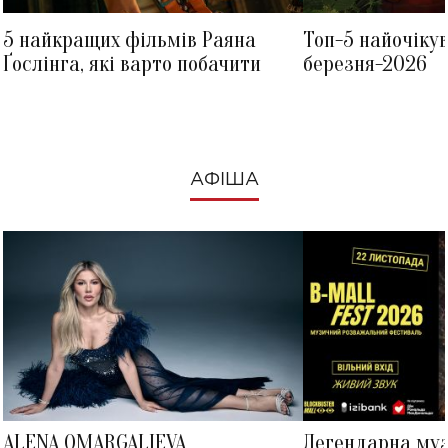
5 найкращих фільмів Раяна
Топ-5 найочіку
Ґослінга, які варто побачити
березня-2026
АФІША
ALENA OMARGALIEVA
Легендарна му