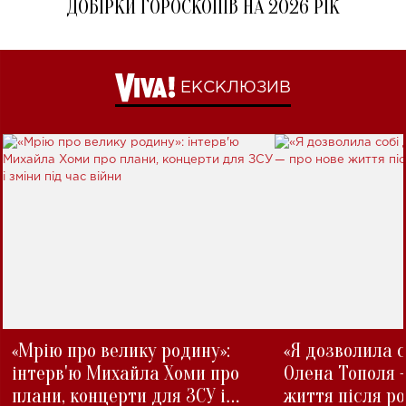
ДОБІРКИ ГОРОСКОПІВ НА 2026 РІК
ЕКСКЛЮЗИВ
«Мрію про велику родину»:
«Я дозволила с
інтерв'ю Михайла Хоми про
Олена Тополя 
плани, концерти для ЗСУ і
життя після р