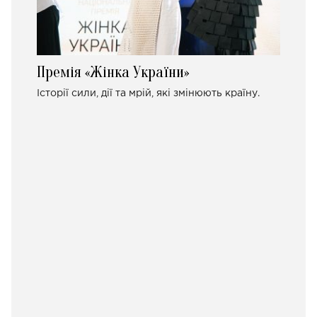
Премія «Жінка України»
Історії сили, дії та мрій, які змінюють країну.