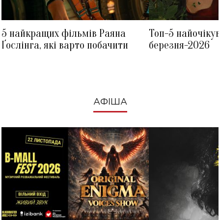
5 найкращих фільмів Раяна
Топ-5 найочіку
Ґослінга, які варто побачити
березня-2026
АФІША