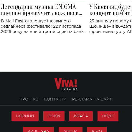
Легендарна музика ENIGMA
У Києві відбуде
вперше прозвучить наживо в
концерт пам'ят
Україні: де відбудеться концерт
Клименка: понад
B-Mall Fest оголошує іноземного
25 липня у новому o
виконають пісн
хедлайнера фестивалю: 22 листопада
Що, Інше» відбудеть
2026 року на новій третій сцені izibank
фронтмена гурту A
stage відбудеться українська прем'єра
Клименка. Це буде 
ENIGMA VOICES' ORIGINAL LIVE SHOW.
вечір, присвячений 
творчість стала си
справжньої любові д
ПРО НАС
КОНТАКТИ
РЕКЛАМА НА САЙТІ
НОВИНИ
ЗІРКИ
КРАСА
ПОДІЇ
КУЛЬТУРА
АФІША
КІНО