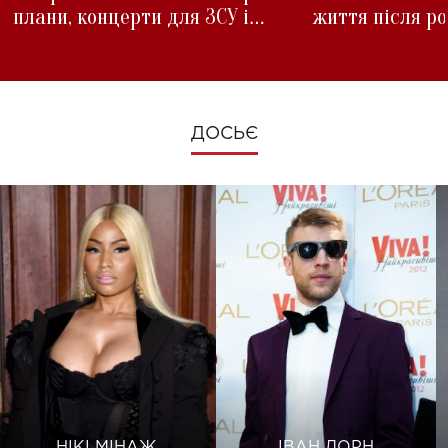
плани, концерти для ЗСУ і
життя після р
зміни під час війни
ДОСЬЄ
НІКІ МІНАЖ
ІВАН ДОРН