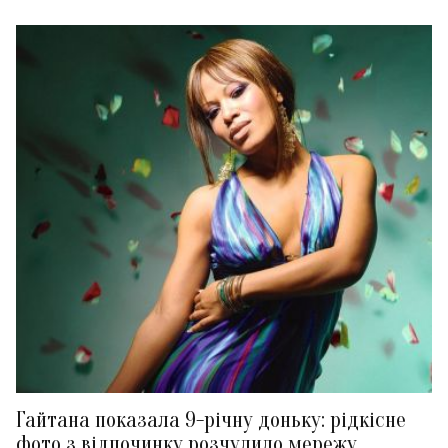
Гайтана показала 9-річну доньку: рідкісне
фото з відпочинку розчулило мережу