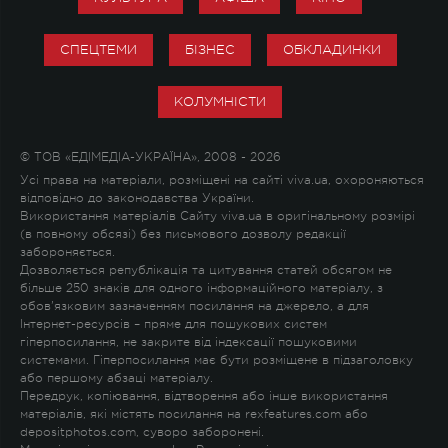
СПЕЦТЕМИ
БІЗНЕС
ОБКЛАДИНКИ
КОЛУМНІСТИ
© ТОВ «ЕДІМЕДІА-УКРАЇНА», 2008 - 2026
Усі права на матеріали, розміщені на сайті viva.ua, охороняються
відповідно до законодавства України.
Використання матеріалів Сайту viva.ua в оригінальному розмірі
(в повному обсязі) без письмового дозволу редакції
забороняється.
Дозволяється републікація та цитування статей обсягом не
більше 250 знаків для одного інформаційного матеріалу, з
обов'язковим зазначенням посилання на джерело, а для
Інтернет-ресурсів – пряме для пошукових систем
гіперпосилання, не закрите від індексації пошуковими
системами. Гіперпосилання має бути розміщене в підзаголовку
або першому абзаці матеріалу.
Передрук, копіювання, відтворення або інше використання
матеріалів, які містять посилання на rexfeatures.com або
depositphotos.com, суворо заборонені.