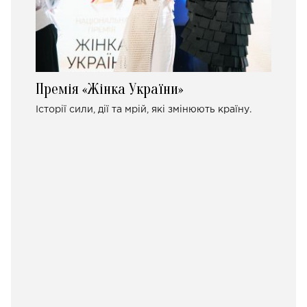
Премія «Жінка України»
Історії сили, дії та мрій, які змінюють країну.