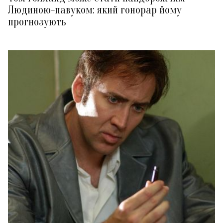
Людиною-павуком: який гонорар йому
прогнозують