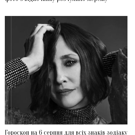
Гороскоп на 6 серпня для всіх знаків зодіаку