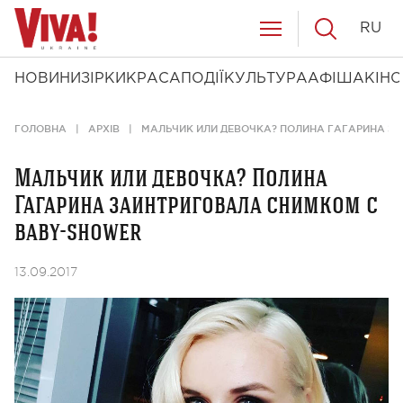
RU
НОВИНИ
ЗІРКИ
КРАСА
ПОДІЇ
КУЛЬТУРА
АФІША
КІНО
ГОЛОВНА
АРХІВ
МАЛЬЧИК ИЛИ ДЕВОЧКА? ПОЛИНА ГАГАРИНА З
Мальчик или девочка? Полина
Гагарина заинтриговала снимком с
baby-shower
13.09.2017