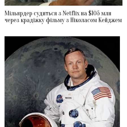
Мільярдер судиться з Netflix на $105 млн
через крадіжку фільму з Ніколасом Кейджем