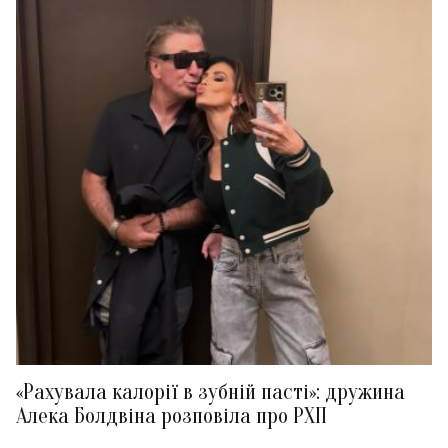
«Рахувала калорії в зубній пасті»: дружина
Алека Болдвіна розповіла про РХП