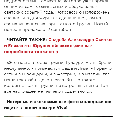
подробностями торжества, которое уже нарекли
одним из самых ожидаемых и обсуждаемых
светских событий года. Фотосессию молодожены
специально для журнала сделали в одном из
самых живописных горных плато Грузии. Новый
номер в продаже с 12 сентября.
ЧИТАЙТЕ ТАКЖЕ:
Свадьба Александра Скичко
и Елизаветы Юрушевой: эксклюзивные
подробности торжества
«Это место в горах Грузии, Гудаури, мы выбрали
неслучайно, – признаются Саша и Лиза. – Горы-то
есть и в Швейцарии, и в Австрии, и в Италии, где
наши так любят делать свадьбы. Но такого
колорита, как в Грузии, не встретишь нигде. Там
все настоящее, нет ничего поддельного».
Интервью и эксклюзивные фото молодоженов
ищите в новом номере Viva!