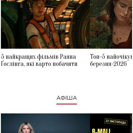
5 найкращих фільмів Раяна
Топ-5 найочіку
Ґослінга, які варто побачити
березня-2026
АФІША