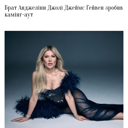
Брат Анджеліни Джолі Джеймс Гейвен зробив
камінг-аут