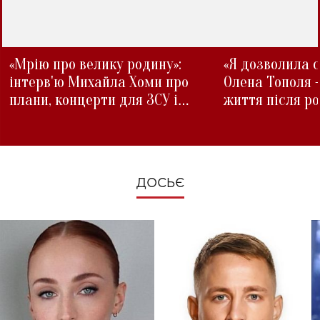
«Мрію про велику родину»:
«Я дозволила с
інтерв'ю Михайла Хоми про
Олена Тополя 
плани, концерти для ЗСУ і
життя після р
зміни під час війни
ДОСЬЄ