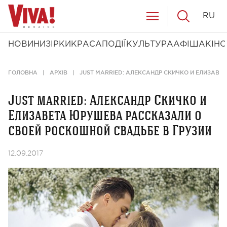
RU
НОВИНИ
ЗІРКИ
КРАСА
ПОДІЇ
КУЛЬТУРА
АФІША
КІНО
ГОЛОВНА
АРХІВ
JUST MARRIED: АЛЕКСАНДР СКИЧКО И ЕЛИЗАВ
Just married: Александр Скичко и
Елизавета Юрушева рассказали о
своей роскошной свадьбе в Грузии
12.09.2017