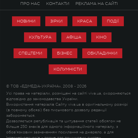
ПРО НАС
КОНТАКТИ
РЕКЛАМА НА САЙТІ
НОВИНИ
ЗІРКИ
КРАСА
ПОДІЇ
КУЛЬТУРА
АФІША
КІНО
СПЕЦТЕМИ
БІЗНЕС
ОБКЛАДИНКИ
КОЛУМНІСТИ
© ТОВ «ЕДІМЕДІА-УКРАЇНА», 2008 - 2026
Усі права на матеріали, розміщені на сайті viva.ua, охороняються
відповідно до законодавства України.
Використання матеріалів Сайту viva.ua в оригінальному розмірі
(в повному обсязі) без письмового дозволу редакції
забороняється.
Дозволяється републікація та цитування статей обсягом не
більше 250 знаків для одного інформаційного матеріалу, з
обов'язковим зазначенням посилання на джерело, а для
Інтернет-ресурсів – пряме для пошукових систем