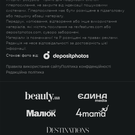
гіперпосилання, не закрите від індексації пошуковими
системами. Гіперпосилання має бути розміщене в підзаголовку
або першому абзаці матеріалу.
Передрук, копіювання, відтворення або інше використання
матеріалів, які містять посилання на rexfeatures.com або
depositphotos.com, суворо заборонені.
Матеріали із позначками
!
та
P
розміщені на правах реклами.
Редакція не несе відповідальності за достовірність цієї
інформації.
Стокові фото від:
Правила використання сайту
Політика конфіденційності
Редакційна політика