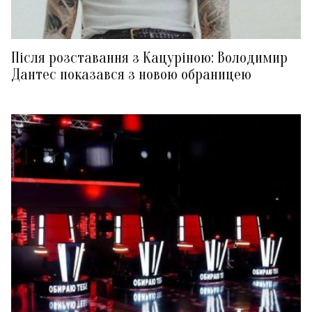
Після розставання з Кацуріною: Володимир
Дантес показався з новою обраницею