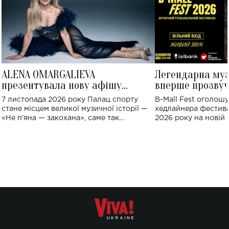
ALENA OMARGALIEVA
Легендарна му
презентувала нову афішу
вперше прозвуч
великого концерту в Палаці
Україні: де від
7 листопада 2026 року Палац спорту
B-Mall Fest оголош
спорту
стане місцем великої музичної історії —
хедлайнера фестива
«Не пʼяна — закохана», саме так
2026 року на новій т
символічно названо майбутній концерт
stage відбудеться у
ALENA OMARGALIEVA.
ENIGMA VOICES' OR