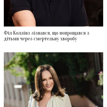
Філ Коллінз зізнався, що попрощався з
дітьми через смертельну хворобу