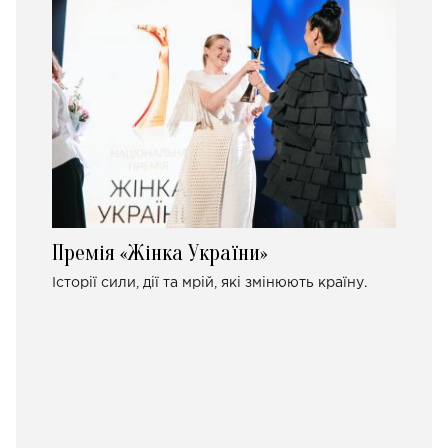
Премія «Жінка України»
Історії сили, дії та мрій, які змінюють країну.