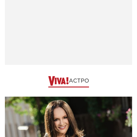
АСТРО