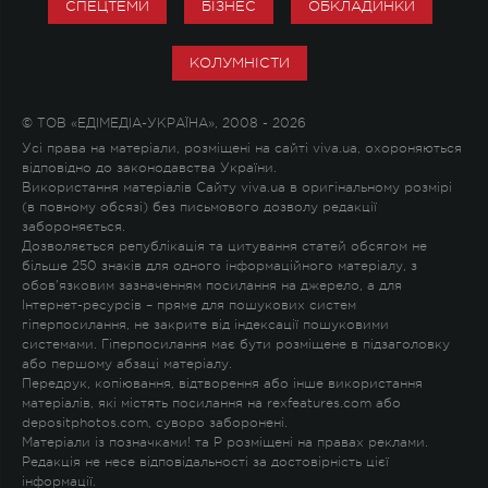
СПЕЦТЕМИ
БІЗНЕС
ОБКЛАДИНКИ
КОЛУМНІСТИ
© ТОВ «ЕДІМЕДІА-УКРАЇНА», 2008 - 2026
Усі права на матеріали, розміщені на сайті viva.ua, охороняються
відповідно до законодавства України.
Використання матеріалів Сайту viva.ua в оригінальному розмірі
(в повному обсязі) без письмового дозволу редакції
забороняється.
Дозволяється републікація та цитування статей обсягом не
більше 250 знаків для одного інформаційного матеріалу, з
обов'язковим зазначенням посилання на джерело, а для
Інтернет-ресурсів – пряме для пошукових систем
гіперпосилання, не закрите від індексації пошуковими
системами. Гіперпосилання має бути розміщене в підзаголовку
або першому абзаці матеріалу.
Передрук, копіювання, відтворення або інше використання
матеріалів, які містять посилання на rexfeatures.com або
depositphotos.com, суворо заборонені.
Матеріали із позначками
!
та
P
розміщені на правах реклами.
Редакція не несе відповідальності за достовірність цієї
інформації.