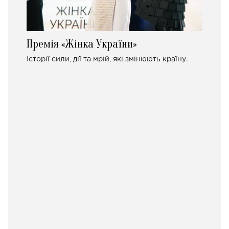
Премія «Жінка України»
Історії сили, дії та мрій, які змінюють країну.