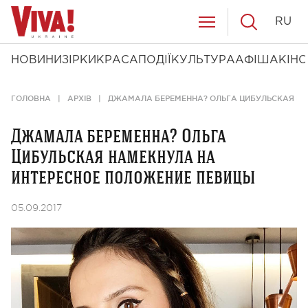
RU
НОВИНИ
ЗІРКИ
КРАСА
ПОДІЇ
КУЛЬТУРА
АФІША
КІНО
ГОЛОВНА
АРХІВ
ДЖАМАЛА БЕРЕМЕННА? ОЛЬГА ЦИБУЛЬСКАЯ НА
Джамала беременна? Ольга
Цибульская намекнула на
интересное положение певицы
05.09.2017