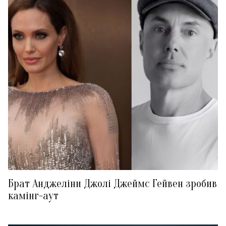
Брат Анджеліни Джолі Джеймс Гейвен зробив
камінг-аут