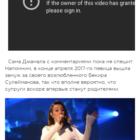
Сама Джамала с комментариями пока не спешит.
Напомним, в конце апреля 2017-го певица вышла
замуж за своего возлюбленного Бекира
Сулейманова, так что вполне вероятно, что
супруги вскоре впервые станут родителями.