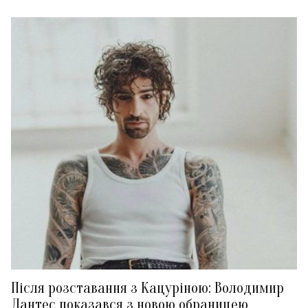
Після розставання з Кацуріною: Володимир
Дантес показався з новою обраницею