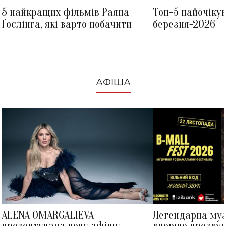
5 найкращих фільмів Раяна
Топ-5 найочіку
Ґослінга, які варто побачити
березня-2026
АФІША
ALENA OMARGALIEVA
Легендарна му
презентувала нову афішу
вперше прозвуч