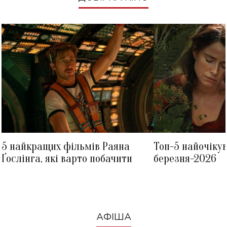
5 найкращих фільмів Раяна
Топ-5 найочіку
Ґослінга, які варто побачити
березня-2026
АФІША