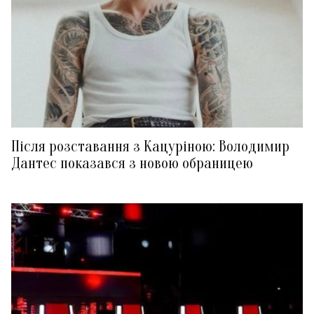
Після розставання з Кацуріною: Володимир
Дантес показався з новою обраницею