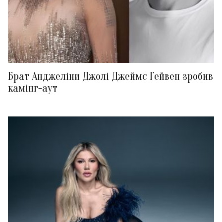
Брат Анджеліни Джолі Джеймс Гейвен зробив
камінг-аут