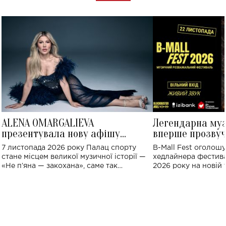
ALENA OMARGALIEVA
Легендарна му
презентувала нову афішу
вперше прозвуч
великого концерту в Палаці
Україні: де від
7 листопада 2026 року Палац спорту
B-Mall Fest оголош
спорту
стане місцем великої музичної історії —
хедлайнера фестива
«Не пʼяна — закохана», саме так
2026 року на новій т
символічно названо майбутній концерт
stage відбудеться у
ALENA OMARGALIEVA.
ENIGMA VOICES' OR