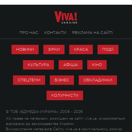
ПРО НАС
КОНТАКТИ
РЕКЛАМА НА САЙТІ
НОВИНИ
ЗІРКИ
КРАСА
ПОДІЇ
КУЛЬТУРА
АФІША
КІНО
СПЕЦТЕМИ
БІЗНЕС
ОБКЛАДИНКИ
КОЛУМНІСТИ
© ТОВ «ЕДІМЕДІА-УКРАЇНА», 2008 - 2026
Усі права на матеріали, розміщені на сайті viva.ua, охороняються
відповідно до законодавства України.
Використання матеріалів Сайту viva.ua в оригінальному розмірі