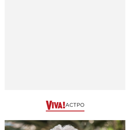
АСТРО