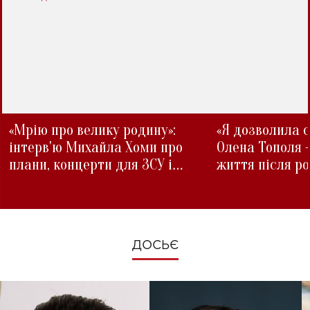
«Мрію про велику родину»:
«Я дозволила с
інтерв'ю Михайла Хоми про
Олена Тополя 
плани, концерти для ЗСУ і
життя після р
зміни під час війни
ДОСЬЄ