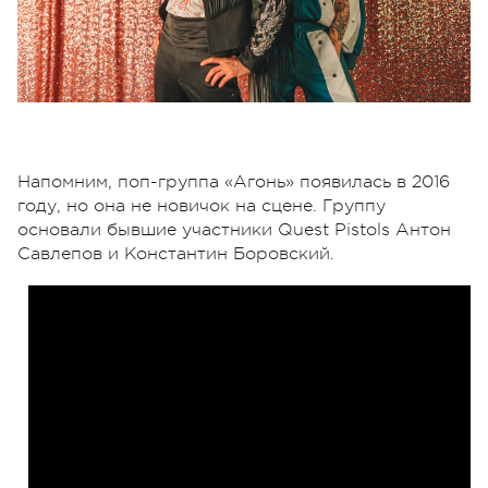
Напомним, поп-группа «Агонь» появилась в 2016
году, но она не новичок на сцене. Группу
основали бывшие участники Quest Pistols Антон
Савлепов и Константин Боровский.