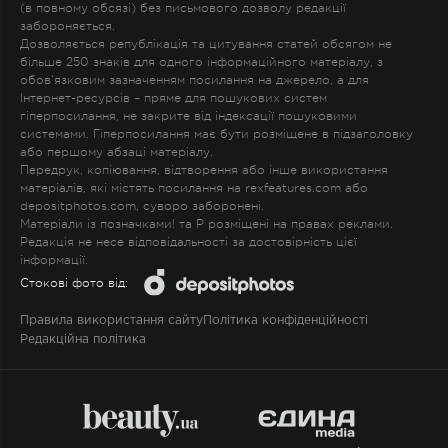
(в повному обсязі) без письмового дозволу редакції
забороняється.
Дозволяється републікація та цитування статей обсягом не
більше 250 знаків для одного інформаційного матеріалу, з
обов'язковим зазначенням посилання на джерело, а для
Інтернет-ресурсів – пряме для пошукових систем
гіперпосилання, не закрите від індексації пошуковими
системами. Гіперпосилання має бути розміщене в підзаголовку
або першому абзаці матеріалу.
Передрук, копіювання, відтворення або інше використання
матеріалів, які містять посилання на rexfeatures.com або
depositphotos.com, суворо заборонені.
Матеріали із позначками
!
та
P
розміщені на правах реклами.
Редакція не несе відповідальності за достовірність цієї
інформації.
Стокові фото від:
Правила використання сайту
Політика конфіденційності
Редакційна політика