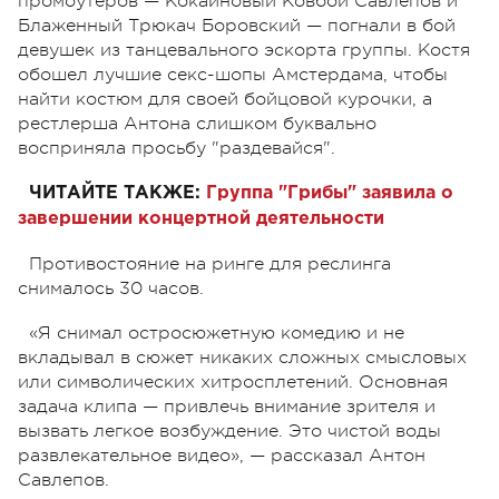
промоутеров — Кокаиновый Ковбой Савлепов и
Блаженный Трюкач Боровский — погнали в бой
девушек из танцевального эскорта группы. Костя
обошел лучшие секс-шопы Амстердама, чтобы
найти костюм для своей бойцовой курочки, а
рестлерша Антона слишком буквально
восприняла просьбу "раздевайся".
ЧИТАЙТЕ ТАКЖЕ:
Группа "Грибы" заявила о
завершении концертной деятельности
Противостояние на ринге для реслинга
снималось 30 часов.
«Я снимал остросюжетную комедию и не
вкладывал в сюжет никаких сложных смысловых
или символических хитросплетений. Основная
задача клипа — привлечь внимание зрителя и
вызвать легкое возбуждение. Это чистой воды
развлекательное видео», — рассказал Антон
Савлепов.