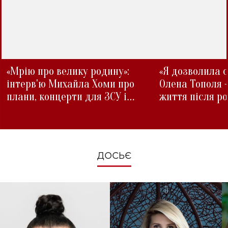
«Мрію про велику родину»:
«Я дозволила с
інтерв'ю Михайла Хоми про
Олена Тополя 
плани, концерти для ЗСУ і
життя після р
зміни під час війни
ДОСЬЄ