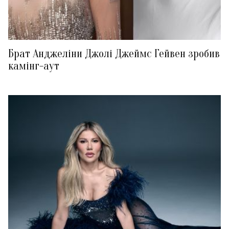
Брат Анджеліни Джолі Джеймс Гейвен зробив
камінг-аут