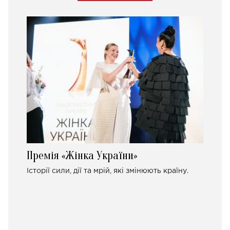
Премія «Жінка України»
Історії сили, дії та мрій, які змінюють країну.