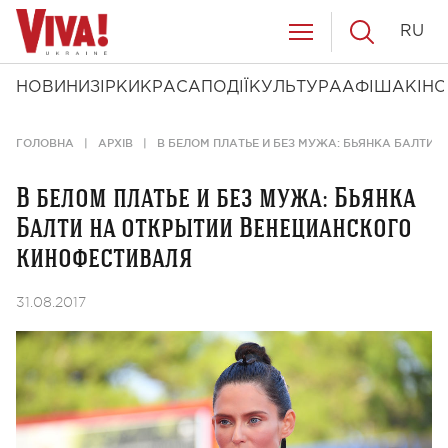
RU
НОВИНИ
ЗІРКИ
КРАСА
ПОДІЇ
КУЛЬТУРА
АФІША
КІНО
ГОЛОВНА
АРХІВ
В БЕЛОМ ПЛАТЬЕ И БЕЗ МУЖА: БЬЯНКА БАЛТИ
В белом платье и без мужа: Бьянка
Балти на открытии Венецианского
кинофестиваля
31.08.2017