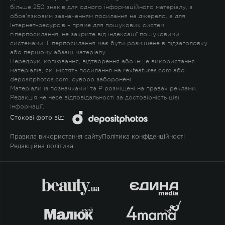
більше 250 знаків для одного інформаційного матеріалу, з
обов'язковим зазначенням посилання на джерело, а для
Інтернет-ресурсів – пряме для пошукових систем
гіперпосилання, не закрите від індексації пошуковими
системами. Гіперпосилання має бути розміщене в підзаголовку
або першому абзаці матеріалу.
Передрук, копіювання, відтворення або інше використання
матеріалів, які містять посилання на rexfeatures.com або
depositphotos.com, суворо заборонені.
Матеріали із позначками
!
та
P
розміщені на правах реклами.
Редакція не несе відповідальності за достовірність цієї
інформації.
Стокові фото від:
Правила використання сайту
Політика конфіденційності
Редакційна політика