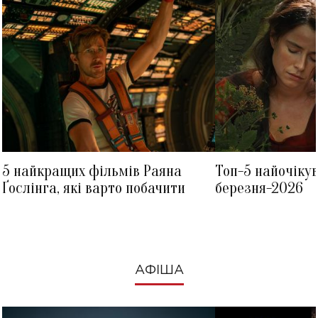
5 найкращих фільмів Раяна
Топ-5 найочіку
Ґослінга, які варто побачити
березня-2026
АФІША