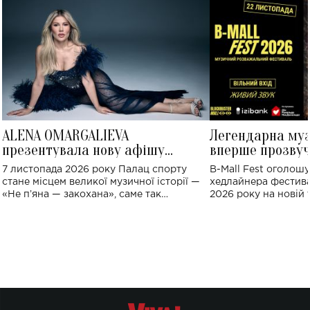
ALENA OMARGALIEVA
Легендарна му
презентувала нову афішу
вперше прозвуч
великого концерту в Палаці
Україні: де від
7 листопада 2026 року Палац спорту
B-Mall Fest оголош
спорту
стане місцем великої музичної історії —
хедлайнера фестива
«Не пʼяна — закохана», саме так
2026 року на новій т
символічно названо майбутній концерт
stage відбудеться у
ALENA OMARGALIEVA.
ENIGMA VOICES' OR