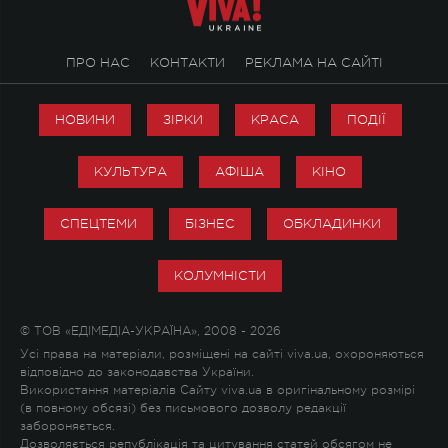
ПРО НАС
КОНТАКТИ
РЕКЛАМА НА САЙТІ
НОВИНИ
ЗІРКИ
КРАСА
ПОДІЇ
КУЛЬТУРА
АФІША
КІНО
СПЕЦТЕМИ
БІЗНЕС
ОБКЛАДИНКИ
КОЛУМНІСТИ
© ТОВ «ЕДІМЕДІА-УКРАЇНА», 2008 - 2026
Усі права на матеріали, розміщені на сайті viva.ua, охороняються
відповідно до законодавства України.
Використання матеріалів Сайту viva.ua в оригінальному розмірі
(в повному обсязі) без письмового дозволу редакції
забороняється.
Дозволяється републікація та цитування статей обсягом не