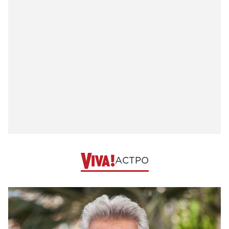
АСТРО