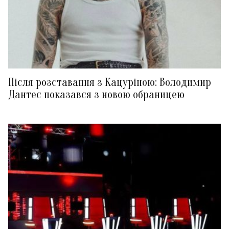
Після розставання з Кацуріною: Володимир
Дантес показався з новою обраницею