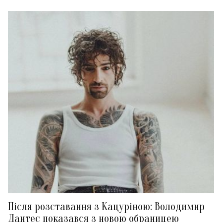
Після розставання з Кацуріною: Володимир
Дантес показався з новою обраницею