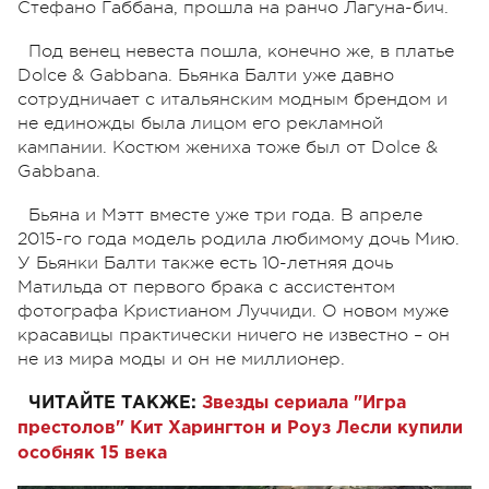
Стефано Габбана, прошла на ранчо Лагуна-бич.
Под венец невеста пошла, конечно же, в платье
Dolce & Gabbana. Бьянка Балти уже давно
сотрудничает с итальянским модным брендом и
не единожды была лицом его рекламной
кампании. Костюм жениха тоже был от Dolce &
Gabbana.
Бьяна и Мэтт вместе уже три года. В апреле
2015-го года модель родила любимому дочь Мию.
У Бьянки Балти также есть 10-летняя дочь
Матильда от первого брака с ассистентом
фотографа Кристианом Луччиди. О новом муже
красавицы практически ничего не известно – он
не из мира моды и он не миллионер.
ЧИТАЙТЕ ТАКЖЕ:
Звезды сериала "Игра
престолов" Кит Харингтон и Роуз Лесли купили
особняк 15 века