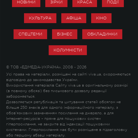
НОВИНИ
ЗІРКИ
КРАСА
ПОДІЇ
КУЛЬТУРА
АФІША
КІНО
СПЕЦТЕМИ
БІЗНЕС
ОБКЛАДИНКИ
КОЛУМНІСТИ
© ТОВ «ЕДІМЕДІА-УКРАЇНА», 2008 - 2026
Усі права на матеріали, розміщені на сайті viva.ua, охороняються
відповідно до законодавства України.
Використання матеріалів Сайту viva.ua в оригінальному розмірі
(в повному обсязі) без письмового дозволу редакції
забороняється.
Дозволяється републікація та цитування статей обсягом не
більше 250 знаків для одного інформаційного матеріалу, з
обов'язковим зазначенням посилання на джерело, а для
Інтернет-ресурсів – пряме для пошукових систем
гіперпосилання, не закрите від індексації пошуковими
системами. Гіперпосилання має бути розміщене в підзаголовку
або першому абзаці матеріалу.