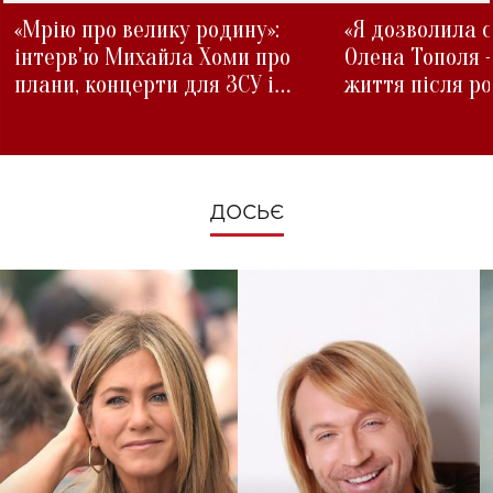
«Мрію про велику родину»:
«Я дозволила с
інтерв'ю Михайла Хоми про
Олена Тополя 
плани, концерти для ЗСУ і
життя після р
зміни під час війни
ДОСЬЄ