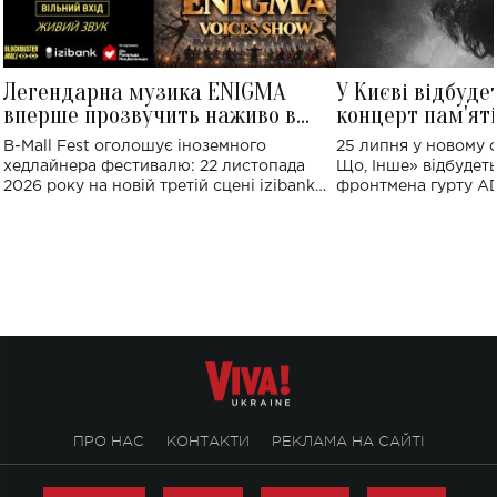
Легендарна музика ENIGMA
У Києві відбуде
вперше прозвучить наживо в
концерт пам'ят
Україні: де відбудеться концерт
Клименка: понад
B-Mall Fest оголошує іноземного
25 липня у новому o
виконають пісн
хедлайнера фестивалю: 22 листопада
Що, Інше» відбудеть
2026 року на новій третій сцені izibank
фронтмена гурту A
stage відбудеться українська прем'єра
Клименка. Це буде 
ENIGMA VOICES' ORIGINAL LIVE SHOW.
вечір, присвячений 
творчість стала си
справжньої любові д
ПРО НАС
КОНТАКТИ
РЕКЛАМА НА САЙТІ