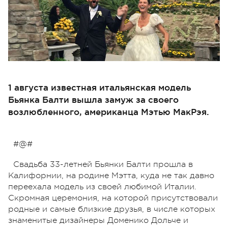
1 августа известная итальянская модель
Бьянка Балти вышла замуж за своего
возлюбленного, американца Мэтью МакРэя.
#@#
Свадьба 33-летней Бьянки Балти прошла в
Калифорнии, на родине Мэтта, куда не так давно
переехала модель из своей любимой Италии.
Скромная церемония, на которой присутствовали
родные и самые близкие друзья, в числе которых
знаменитые дизайнеры Доменико Дольче и