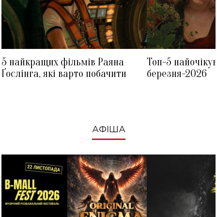
5 найкращих фільмів Раяна
Топ-5 найочіку
Ґослінга, які варто побачити
березня-2026
АФІША