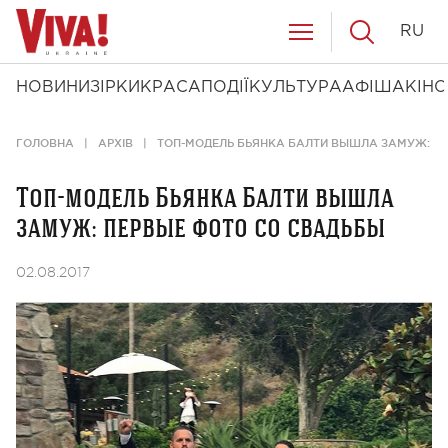
RU
НОВИНИ
ЗІРКИ
КРАСА
ПОДІЇ
КУЛЬТУРА
АФІША
КІНО
ГОЛОВНА
АРХІВ
ТОП-МОДЕЛЬ БЬЯНКА БАЛТИ ВЫШЛА ЗАМУЖ: П
Топ-модель Бьянка Балти вышла
замуж: первые фото со свадьбы
02.08.2017