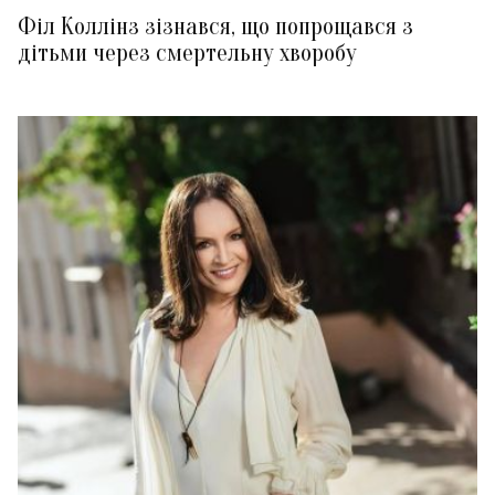
Філ Коллінз зізнався, що попрощався з
дітьми через смертельну хворобу