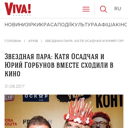
RU
НОВИНИ
ЗІРКИ
КРАСА
ПОДІЇ
КУЛЬТУРА
АФІША
КІНО
ГОЛОВНА
АРХІВ
ЗВЕЗДНАЯ ПАРА: КАТЯ ОСАДЧАЯ И ЮРИЙ ГОРБУ
Звездная пара: Катя Осадчая и
Юрий Горбунов вместе сходили в
кино
31.08.2017