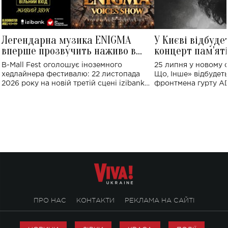
Легендарна музика ENIGMA
У Києві відбуде
вперше прозвучить наживо в
концерт пам'ят
Україні: де відбудеться концерт
Клименка: понад
B-Mall Fest оголошує іноземного
25 липня у новому o
виконають пісн
хедлайнера фестивалю: 22 листопада
Що, Інше» відбудеть
2026 року на новій третій сцені izibank
фронтмена гурту A
stage відбудеться українська прем'єра
Клименка. Це буде 
ENIGMA VOICES' ORIGINAL LIVE SHOW.
вечір, присвячений 
творчість стала си
справжньої любові д
ПРО НАС
КОНТАКТИ
РЕКЛАМА НА САЙТІ