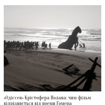
«Одіссея» Крістофера Нолана: чим фільм
відрізняється від поеми Гомера