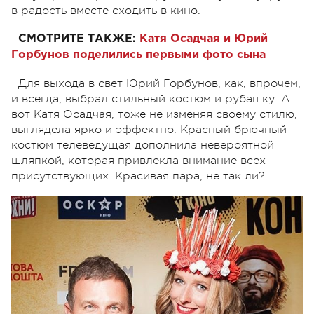
в радость вместе сходить в кино.
СМОТРИТЕ ТАКЖЕ:
Катя Осадча
я и Юрий
Горбунов поделились первыми фото сына
Для выхода в свет Юрий Горбунов, как, впрочем,
и всегда, выбрал стильный костюм и рубашку. А
вот Катя Осадчая, тоже не изменяя своему стилю,
выглядела ярко и эффектно. Красный брючный
костюм телеведущая дополнила невероятной
шляпкой, которая привлекла внимание всех
присутствующих. Красивая пара, не так ли?