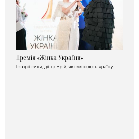
Премія «Жінка України»
Історії сили, дії та мрій, які змінюють країну.