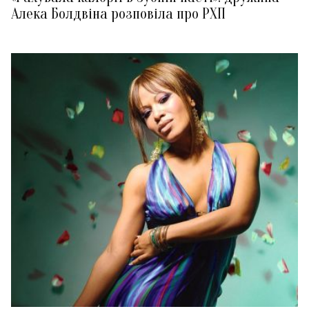
Алека Болдвіна розповіла про РХП