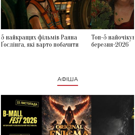
5 найкращих фільмів Раяна
Топ-5 найочіку
Ґослінга, які варто побачити
березня-2026
АФІША