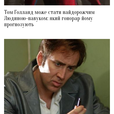
Том Голланд може стати найдорожчим
Людиною-павуком: який гонорар йому
прогнозують