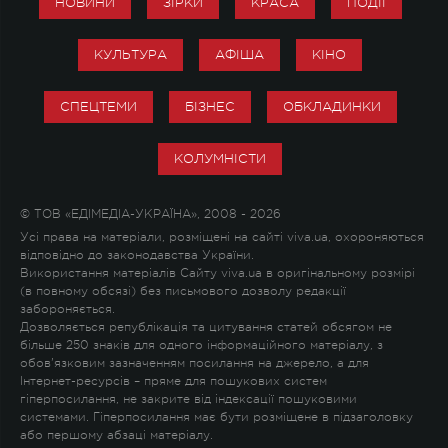
НОВИНИ
ЗІРКИ
КРАСА
ПОДІЇ
КУЛЬТУРА
АФІША
КІНО
СПЕЦТЕМИ
БІЗНЕС
ОБКЛАДИНКИ
КОЛУМНІСТИ
© ТОВ «ЕДІМЕДІА-УКРАЇНА», 2008 - 2026
Усі права на матеріали, розміщені на сайті viva.ua, охороняються
відповідно до законодавства України.
Використання матеріалів Сайту viva.ua в оригінальному розмірі
(в повному обсязі) без письмового дозволу редакції
забороняється.
Дозволяється републікація та цитування статей обсягом не
більше 250 знаків для одного інформаційного матеріалу, з
обов'язковим зазначенням посилання на джерело, а для
Інтернет-ресурсів – пряме для пошукових систем
гіперпосилання, не закрите від індексації пошуковими
системами. Гіперпосилання має бути розміщене в підзаголовку
або першому абзаці матеріалу.