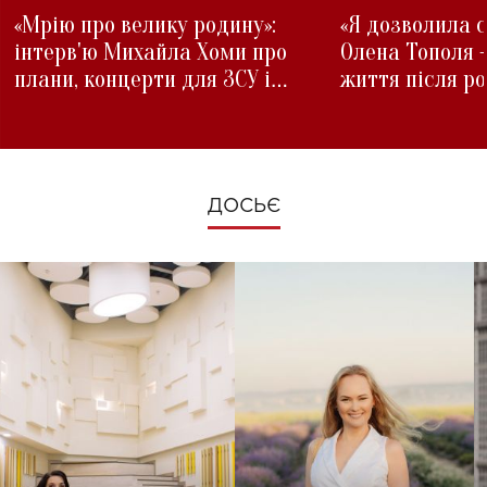
«Мрію про велику родину»:
«Я дозволила с
інтерв'ю Михайла Хоми про
Олена Тополя 
плани, концерти для ЗСУ і
життя після р
зміни під час війни
ДОСЬЄ