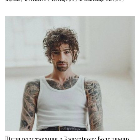
Після розставання з Кацуріною: Володимир