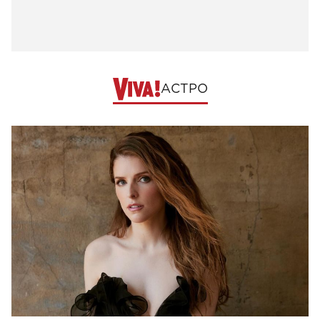
АСТРО