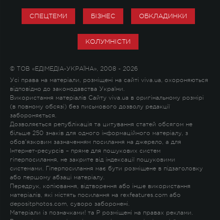
СПЕЦТЕМИ
БІЗНЕС
ОБКЛАДИНКИ
КОЛУМНІСТИ
© ТОВ «ЕДІМЕДІА-УКРАЇНА», 2008 - 2026
Усі права на матеріали, розміщені на сайті viva.ua, охороняються
відповідно до законодавства України.
Використання матеріалів Сайту viva.ua в оригінальному розмірі
(в повному обсязі) без письмового дозволу редакції
забороняється.
Дозволяється републікація та цитування статей обсягом не
більше 250 знаків для одного інформаційного матеріалу, з
обов'язковим зазначенням посилання на джерело, а для
Інтернет-ресурсів – пряме для пошукових систем
гіперпосилання, не закрите від індексації пошуковими
системами. Гіперпосилання має бути розміщене в підзаголовку
або першому абзаці матеріалу.
Передрук, копіювання, відтворення або інше використання
матеріалів, які містять посилання на rexfeatures.com або
depositphotos.com, суворо заборонені.
Матеріали із позначками
!
та
P
розміщені на правах реклами.