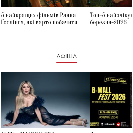
5 найкращих фільмів Раяна
Топ-5 найочіку
Ґослінга, які варто побачити
березня-2026
АФІША