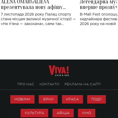
ALENA OMARGALIEVA
Легендарна му
презентувала нову афішу
вперше прозвуч
великого концерту в Палаці
Україні: де від
7 листопада 2026 року Палац спорту
B-Mall Fest оголош
спорту
стане місцем великої музичної історії —
хедлайнера фестива
«Не пʼяна — закохана», саме так
2026 року на новій т
символічно названо майбутній концерт
stage відбудеться у
ALENA OMARGALIEVA.
ENIGMA VOICES' OR
ПРО НАС
КОНТАКТИ
РЕКЛАМА НА САЙТІ
НОВИНИ
ЗІРКИ
КРАСА
ПОДІЇ
КУЛЬТУРА
АФІША
КІНО