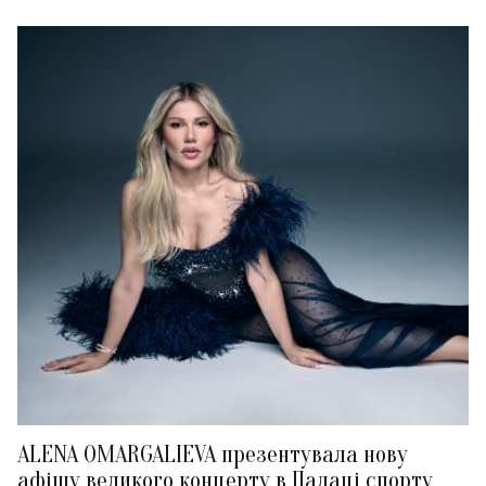
ALENA OMARGALIEVA презентувала нову
афішу великого концерту в Палаці спорту