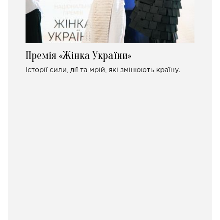
Премія «Жінка України»
Історії сили, дії та мрій, які змінюють країну.