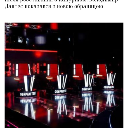
Дантес показався з новою обраницею