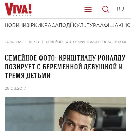
RU
НОВИНИ
ЗІРКИ
КРАСА
ПОДІЇ
КУЛЬТУРА
АФІША
КІНО
ГОЛОВНА
АРХІВ
СЕМЕЙНОЕ ФОТО: КРИШТИАНУ РОНАЛДУ ПОЗИРУ
Семейное фото: Криштиану Роналду
позирует с беременной девушкой и
тремя детьми
29.08.2017