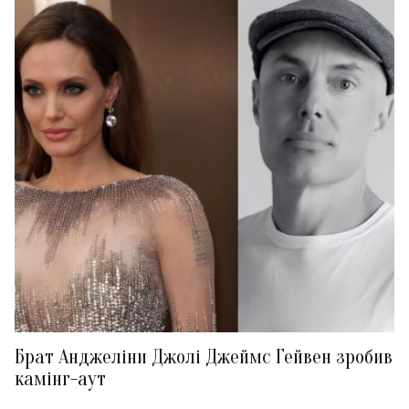
Брат Анджеліни Джолі Джеймс Гейвен зробив
камінг-аут