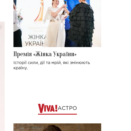
Премія «Жінка України»
Історії сили, дії та мрій, які змінюють
країну.
АСТРО