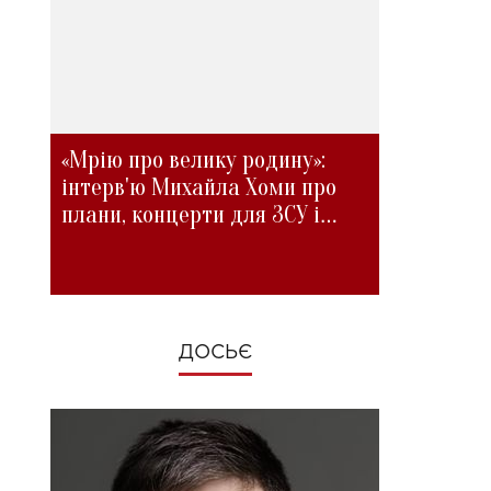
«Мрію про велику родину»:
інтерв'ю Михайла Хоми про
плани, концерти для ЗСУ і
зміни під час війни
ДОСЬЄ