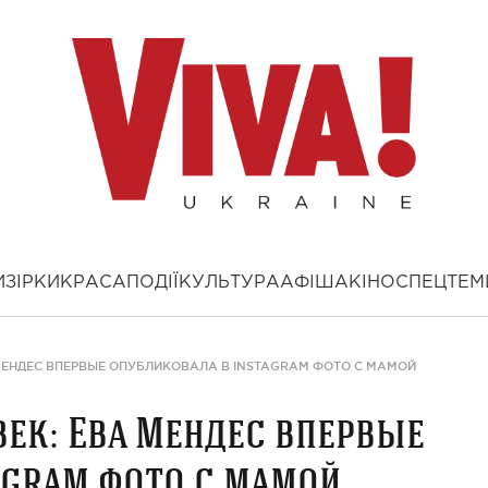
И
ЗІРКИ
КРАСА
ПОДІЇ
КУЛЬТУРА
АФІША
КІНО
СПЕЦТЕМ
МЕНДЕС ВПЕРВЫЕ ОПУБЛИКОВАЛА В INSTAGRAM ФОТО С МАМОЙ
ек: Ева Мендес впервые
agram фото с мамой