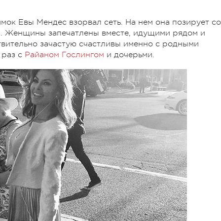
ок Евы Мендес взорвал сеть. На нем она позирует со
й. Женщины запечатлены вместе, идущими рядом и
твительно зачастую счастливы именно с родными
 раз с
Райаном Гослингом
и дочерьми.