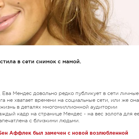
стила в сети снимок с мамой.
, Ева Мендес довольно редко публикует в сети личные
га не хватает времени на социальные сети, или же она
 жизнь в деталях многомиллионной аудитории
аждый кадр на странице Мендес - на вес золота для е
апечатлена с близкими людьми.
 Бен Аффлек был замечен с новой возлюбленной