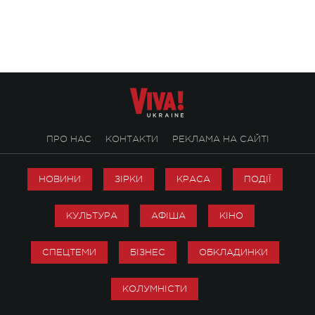
ENIGMA VOICES' ORIGINAL LIVE SHOW.
вечір, присвячений 
творчість стала си
справжньої любові д
ПРО НАС
КОНТАКТИ
РЕКЛАМА НА САЙТІ
НОВИНИ
ЗІРКИ
КРАСА
ПОДІЇ
КУЛЬТУРА
АФІША
КІНО
СПЕЦТЕМИ
БІЗНЕС
ОБКЛАДИНКИ
КОЛУМНІСТИ