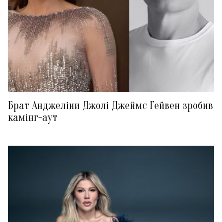
Брат Анджеліни Джолі Джеймс Гейвен зробив
камінг-аут