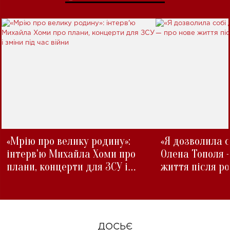
«Мрію про велику родину»:
«Я дозволила с
інтерв'ю Михайла Хоми про
Олена Тополя 
плани, концерти для ЗСУ і
життя після р
зміни під час війни
ДОСЬЄ