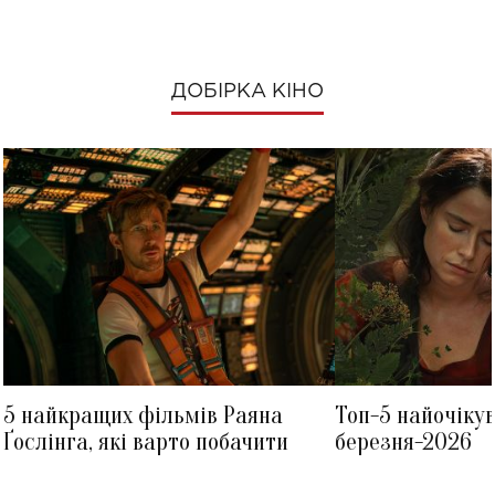
ДОБІРКА КІНО
5 найкращих фільмів Раяна
Топ-5 найочіку
Ґослінга, які варто побачити
березня-2026