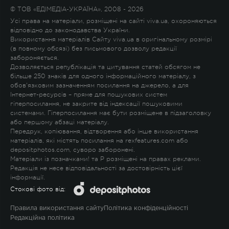
© ТОВ «ЕДІМЕДІА-УКРАЇНА», 2008 - 2026
Усі права на матеріали, розміщені на сайті viva.ua, охороняються
відповідно до законодавства України.
Використання матеріалів Сайту viva.ua в оригінальному розмірі
(в повному обсязі) без письмового дозволу редакції
забороняється.
Дозволяється републікація та цитування статей обсягом не
більше 250 знаків для одного інформаційного матеріалу, з
обов'язковим зазначенням посилання на джерело, а для
Інтернет-ресурсів – пряме для пошукових систем
гіперпосилання, не закрите від індексації пошуковими
системами. Гіперпосилання має бути розміщене в підзаголовку
або першому абзаці матеріалу.
Передрук, копіювання, відтворення або інше використання
матеріалів, які містять посилання на rexfeatures.com або
depositphotos.com, суворо заборонені.
Матеріали із позначками
!
та
P
розміщені на правах реклами.
Редакція не несе відповідальності за достовірність цієї
інформації.
Стокові фото від:
Правила використання сайту
Політика конфіденційності
Редакційна політика