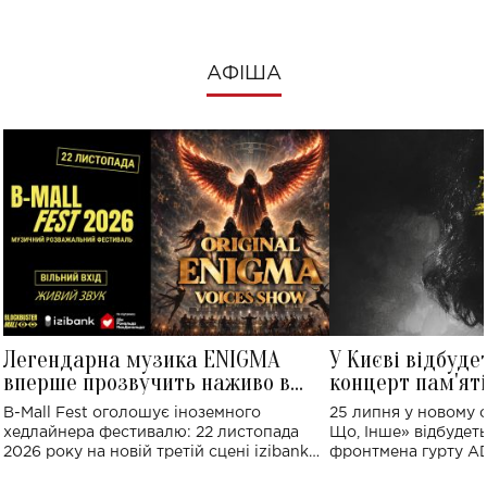
АФІША
Легендарна музика ENIGMA
У Києві відбуде
вперше прозвучить наживо в
концерт пам'ят
Україні: де відбудеться концерт
Клименка: понад
B-Mall Fest оголошує іноземного
25 липня у новому o
виконають пісн
хедлайнера фестивалю: 22 листопада
Що, Інше» відбудеть
2026 року на новій третій сцені izibank
фронтмена гурту A
stage відбудеться українська прем'єра
Клименка. Це буде 