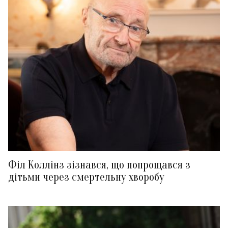
Філ Коллінз зізнався, що попрощався з
дітьми через смертельну хворобу