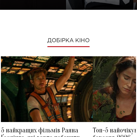
ДОБІРКА КІНО
5 найкращих фільмів Раяна
Топ-5 найочіку