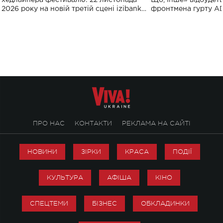
хедлайнера фестивалю: 22 листопада
Що, Інше» відбудеть
2026 року на новій третій сцені izibank
фронтмена гурту A
stage відбудеться українська прем'єра
Клименка. Це буде 
ENIGMA VOICES' ORIGINAL LIVE SHOW.
вечір, присвячений 
творчість стала си
справжньої любові д
ПРО НАС
КОНТАКТИ
РЕКЛАМА НА САЙТІ
НОВИНИ
ЗІРКИ
КРАСА
ПОДІЇ
КУЛЬТУРА
АФІША
КІНО
СПЕЦТЕМИ
БІЗНЕС
ОБКЛАДИНКИ