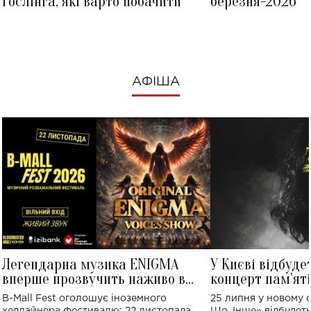
Ґослінга, які варто побачити
березня-2026
АФІША
Легендарна музика ENIGMA
У Києві відбуде
вперше прозвучить наживо в
концерт пам'ят
Україні: де відбудеться концерт
Клименка: понад
B-Mall Fest оголошує іноземного
25 липня у новому o
виконають пісн