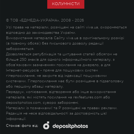
КОЛУМНІСТИ
© ТОВ «ЕДІМЕДІА-УКРАЇНА», 2008 - 2026
Усі права на матеріали, розміщені на сайті viva.ua, охороняються
відповідно до законодавства України.
Використання матеріалів Сайту viva.ua в оригінальному розмірі
(в повному обсязі) без письмового дозволу редакції
забороняється.
Дозволяється републікація та цитування статей обсягом не
більше 250 знаків для одного інформаційного матеріалу, з
обов'язковим зазначенням посилання на джерело, а для
Інтернет-ресурсів – пряме для пошукових систем
гіперпосилання, не закрите від індексації пошуковими
системами. Гіперпосилання має бути розміщене в підзаголовку
або першому абзаці матеріалу.
Передрук, копіювання, відтворення або інше використання
матеріалів, які містять посилання на rexfeatures.com або
depositphotos.com, суворо заборонені.
Матеріали із позначками
!
та
P
розміщені на правах реклами.
Редакція не несе відповідальності за достовірність цієї
інформації.
Стокові фото від: