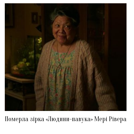
Померла зірка «Людини-павука» Мері Рівера