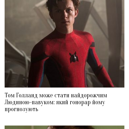
Том Голланд може стати найдорожчим
Людиною-павуком: який гонорар йому
прогнозують