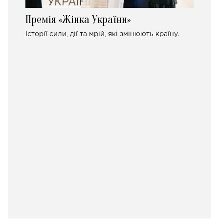
Премія «Жінка України»
Історії сили, дії та мрій, які змінюють країну.