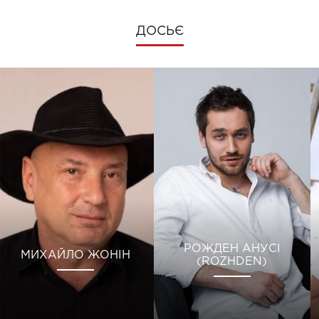
ДОСЬЄ
РОЖДЕН АНУСІ
МИХАЙЛО ЖОНІН
(ROZHDEN)