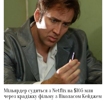
Мільярдер судиться з Netflix на $105 млн
через крадіжку фільму з Ніколасом Кейджем