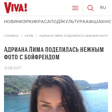
RU
НОВИНИ
ЗІРКИ
КРАСА
ПОДІЇ
КУЛЬТУРА
АФІША
КІНО
ГОЛОВНА
АРХІВ
АДРИАНА ЛИМА ПОДЕЛИЛАСЬ НЕЖНЫМ ФОТО С
Адриана Лима поделилась нежным
фото с бойфрендом
15.08.2017