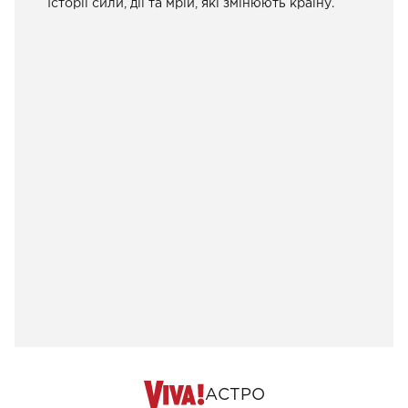
Історії сили, дії та мрій, які змінюють країну.
АСТРО