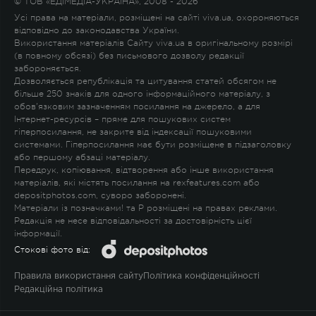
© ТОВ «ЕДІМЕДІА-УКРАЇНА», 2008 - 2026
Усі права на матеріали, розміщені на сайті viva.ua, охороняються
відповідно до законодавства України.
Використання матеріалів Сайту viva.ua в оригінальному розмірі
(в повному обсязі) без письмового дозволу редакції
забороняється.
Дозволяється републікація та цитування статей обсягом не
більше 250 знаків для одного інформаційного матеріалу, з
обов'язковим зазначенням посилання на джерело, а для
Інтернет-ресурсів – пряме для пошукових систем
гіперпосилання, не закрите від індексації пошуковими
системами. Гіперпосилання має бути розміщене в підзаголовку
або першому абзаці матеріалу.
Передрук, копіювання, відтворення або інше використання
матеріалів, які містять посилання на rexfeatures.com або
depositphotos.com, суворо заборонені.
Матеріали із позначками
!
та
P
розміщені на правах реклами.
Редакція не несе відповідальності за достовірність цієї
інформації.
Стокові фото від:
Правила використання сайту
Політика конфіденційності
Редакційна політика