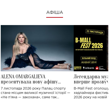
АФІША
ALENA OMARGALIEVA
Легендарна му
презентувала нову афішу
вперше прозвуч
великого концерту в Палаці
Україні: де від
7 листопада 2026 року Палац спорту
B-Mall Fest оголош
спорту
стане місцем великої музичної історії —
хедлайнера фестива
«Не пʼяна — закохана», саме так
2026 року на новій т
символічно названо майбутній концерт
stage відбудеться у
ALENA OMARGALIEVA.
ENIGMA VOICES' OR