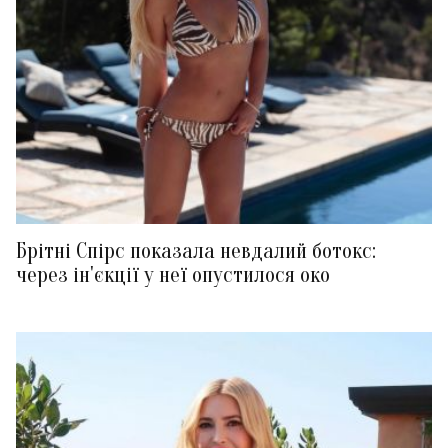
Брітні Спірс показала невдалий ботокс:
через ін'єкції у неї опустилося око