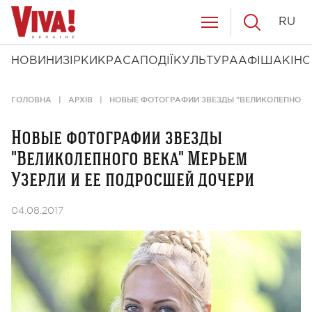
RU
НОВИНИ
ЗІРКИ
КРАСА
ПОДІЇ
КУЛЬТУРА
АФІША
КІНО
ГОЛОВНА
АРХІВ
НОВЫЕ ФОТОГРАФИИ ЗВЕЗДЫ "ВЕЛИКОЛЕПНОГО 
Новые фотографии звезды
"Великолепного века" Мерьем
Узерли и ее подросшей дочери
04.08.2017