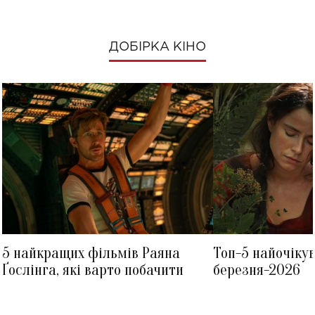
ДОБІРКА КІНО
5 найкращих фільмів Раяна
Топ-5 найочіку
Ґослінга, які варто побачити
березня-2026