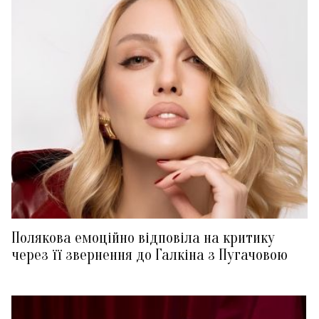
Полякова емоційно відповіла на критику
через її звернення до Галкіна з Пугачовою