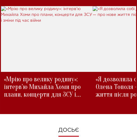
«Мрію про велику родину»:
«Я дозволила с
інтерв'ю Михайла Хоми про
Олена Тополя 
плани, концерти для ЗСУ і
життя після р
зміни під час війни
ДОСЬЄ