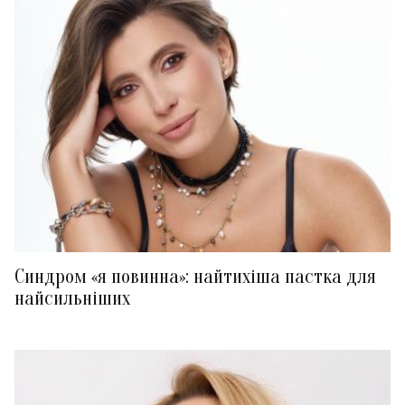
Синдром «я повинна»: найтихіша пастка для
найсильніших