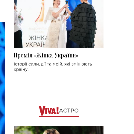
Премія «Жінка України»
Історії сили, дії та мрій, які змінюють
країну.
АСТРО