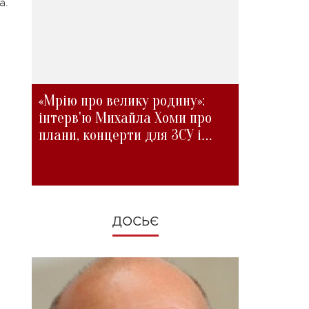
а.
«Мрію про велику родину»:
інтерв'ю Михайла Хоми про
плани, концерти для ЗСУ і
зміни під час війни
ДОСЬЄ