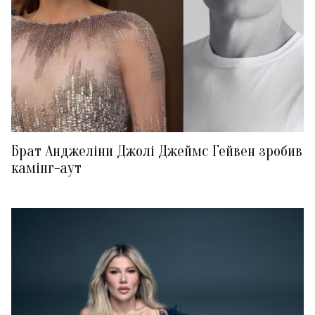
Брат Анджеліни Джолі Джеймс Гейвен зробив
камінг-аут