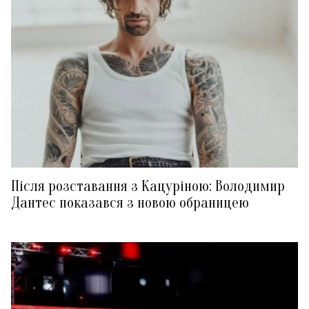
Після розставання з Кацуріною: Володимир
Дантес показався з новою обраницею