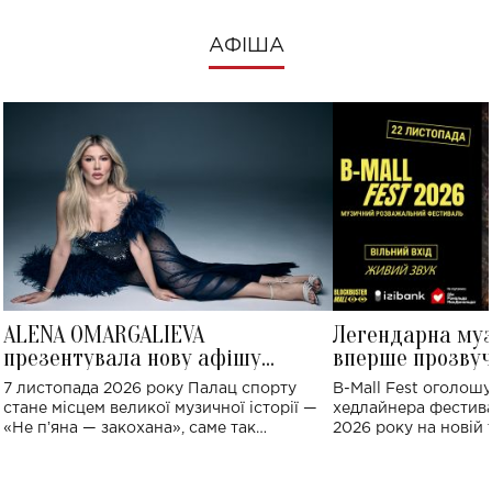
АФІША
ALENA OMARGALIEVA
Легендарна му
презентувала нову афішу
вперше прозвуч
великого концерту в Палаці
Україні: де від
7 листопада 2026 року Палац спорту
B-Mall Fest оголош
спорту
стане місцем великої музичної історії —
хедлайнера фестива
«Не пʼяна — закохана», саме так
2026 року на новій т
символічно названо майбутній концерт
stage відбудеться у
ALENA OMARGALIEVA.
ENIGMA VOICES' OR