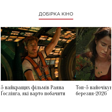
ДОБІРКА КІНО
5 найкращих фільмів Раяна
Топ-5 найочіку
Ґослінга, які варто побачити
березня-2026