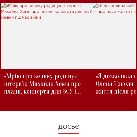
«Мрію про велику родину»:
«Я дозволила с
інтерв'ю Михайла Хоми про
Олена Тополя 
плани, концерти для ЗСУ і
життя після р
зміни під час війни
ДОСЬЄ