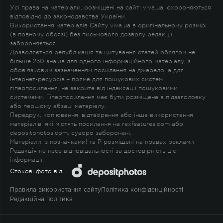
Усі права на матеріали, розміщені на сайті viva.ua, охороняються
відповідно до законодавства України.
Використання матеріалів Сайту viva.ua в оригінальному розмірі
(в повному обсязі) без письмового дозволу редакції
забороняється.
Дозволяється републікація та цитування статей обсягом не
більше 250 знаків для одного інформаційного матеріалу, з
обов'язковим зазначенням посилання на джерело, а для
Інтернет-ресурсів – пряме для пошукових систем
гіперпосилання, не закрите від індексації пошуковими
системами. Гіперпосилання має бути розміщене в підзаголовку
або першому абзаці матеріалу.
Передрук, копіювання, відтворення або інше використання
матеріалів, які містять посилання на rexfeatures.com або
depositphotos.com, суворо заборонені.
Матеріали із позначками
!
та
P
розміщені на правах реклами.
Редакція не несе відповідальності за достовірність цієї
інформації.
Стокові фото від:
Правила використання сайту
Політика конфіденційності
Редакційна політика