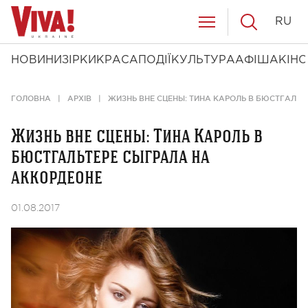
RU
НОВИНИ
ЗІРКИ
КРАСА
ПОДІЇ
КУЛЬТУРА
АФІША
КІНО
ГОЛОВНА
АРХІВ
ЖИЗНЬ ВНЕ СЦЕНЫ: ТИНА КАРОЛЬ В БЮСТГАЛЬ
Жизнь вне сцены: Тина Кароль в
бюстгальтере сыграла на
аккордеоне
01.08.2017