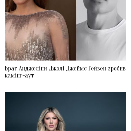
Брат Анджеліни Джолі Джеймс Гейвен зробив
камінг-аут