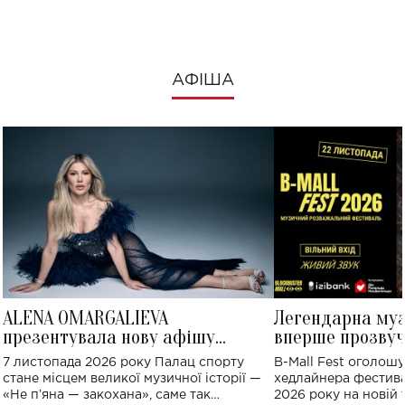
АФІША
ALENA OMARGALIEVA
Легендарна му
презентувала нову афішу
вперше прозвуч
великого концерту в Палаці
Україні: де від
7 листопада 2026 року Палац спорту
B-Mall Fest оголош
спорту
стане місцем великої музичної історії —
хедлайнера фестива
«Не пʼяна — закохана», саме так
2026 року на новій т