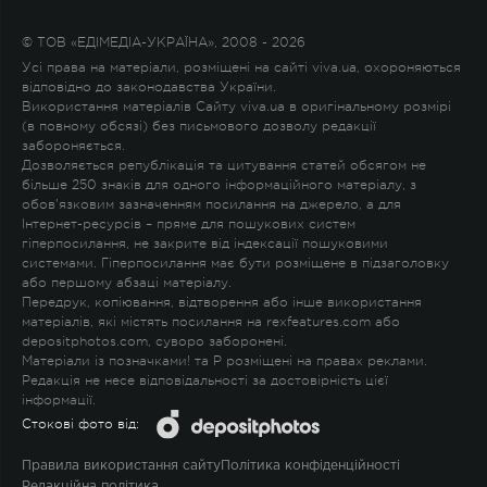
© ТОВ «ЕДІМЕДІА-УКРАЇНА», 2008 - 2026
Усі права на матеріали, розміщені на сайті viva.ua, охороняються
відповідно до законодавства України.
Використання матеріалів Сайту viva.ua в оригінальному розмірі
(в повному обсязі) без письмового дозволу редакції
забороняється.
Дозволяється републікація та цитування статей обсягом не
більше 250 знаків для одного інформаційного матеріалу, з
обов'язковим зазначенням посилання на джерело, а для
Інтернет-ресурсів – пряме для пошукових систем
гіперпосилання, не закрите від індексації пошуковими
системами. Гіперпосилання має бути розміщене в підзаголовку
або першому абзаці матеріалу.
Передрук, копіювання, відтворення або інше використання
матеріалів, які містять посилання на rexfeatures.com або
depositphotos.com, суворо заборонені.
Матеріали із позначками
!
та
P
розміщені на правах реклами.
Редакція не несе відповідальності за достовірність цієї
інформації.
Стокові фото від:
Правила використання сайту
Політика конфіденційності
Редакційна політика