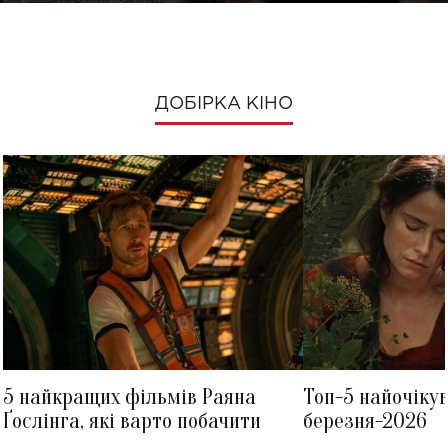
ДОБІРКА КІНО
5 найкращих фільмів Раяна
Топ-5 найочіку
Ґослінга, які варто побачити
березня-2026