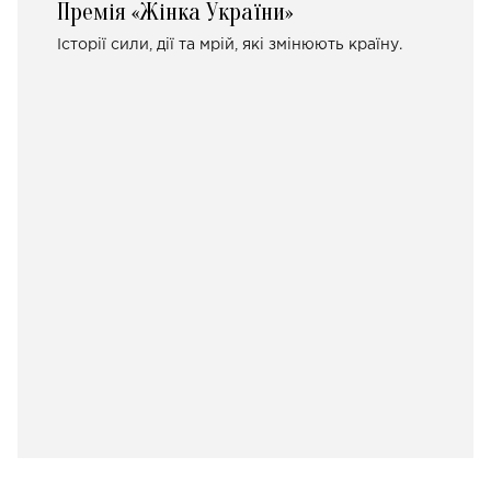
Премія «Жінка України»
Історії сили, дії та мрій, які змінюють країну.