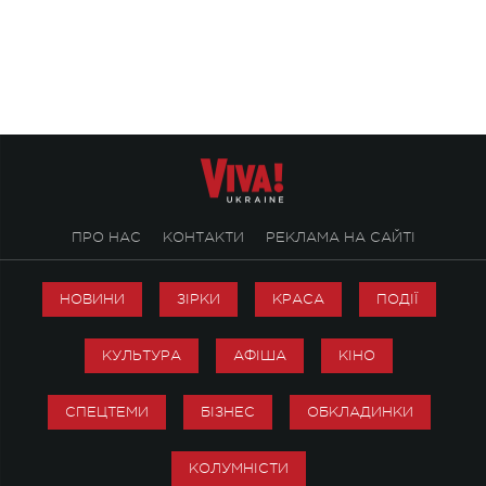
символічно названо майбутній концерт
stage відбудеться у
ALENA OMARGALIEVA.
ENIGMA VOICES' OR
ПРО НАС
КОНТАКТИ
РЕКЛАМА НА САЙТІ
НОВИНИ
ЗІРКИ
КРАСА
ПОДІЇ
КУЛЬТУРА
АФІША
КІНО
СПЕЦТЕМИ
БІЗНЕС
ОБКЛАДИНКИ
КОЛУМНІСТИ