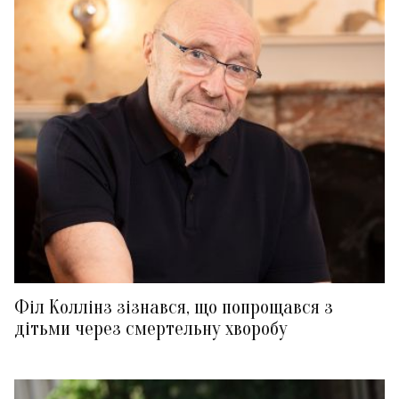
Філ Коллінз зізнався, що попрощався з
дітьми через смертельну хворобу