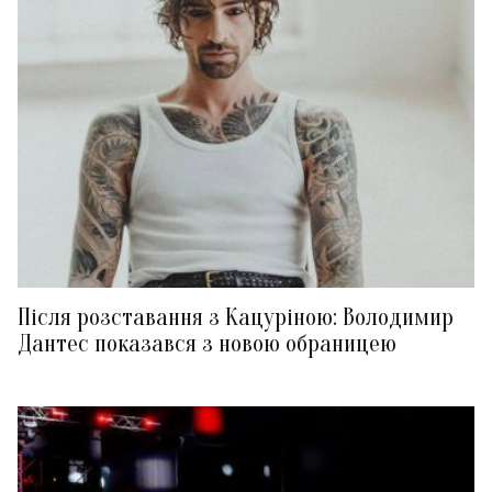
Після розставання з Кацуріною: Володимир
Дантес показався з новою обраницею