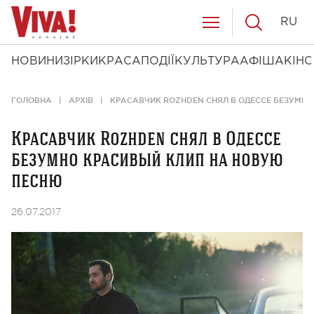
RU
НОВИНИ
ЗІРКИ
КРАСА
ПОДІЇ
КУЛЬТУРА
АФІША
КІНО
ГОЛОВНА
АРХІВ
КРАСАВЧИК ROZHDEN СНЯЛ В ОДЕССЕ БЕЗУМН
Красавчик Rozhden снял в Одессе
безумно красивый клип на новую
песню
26.07.2017