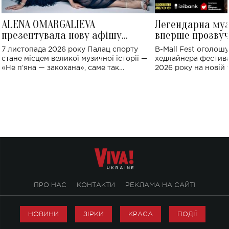
ALENA OMARGALIEVA
Легендарна му
презентувала нову афішу
вперше прозвуч
великого концерту в Палаці
Україні: де від
7 листопада 2026 року Палац спорту
B-Mall Fest оголош
спорту
стане місцем великої музичної історії —
хедлайнера фестива
«Не пʼяна — закохана», саме так
2026 року на новій т
символічно названо майбутній концерт
stage відбудеться у
ALENA OMARGALIEVA.
ENIGMA VOICES' OR
ПРО НАС
КОНТАКТИ
РЕКЛАМА НА САЙТІ
НОВИНИ
ЗІРКИ
КРАСА
ПОДІЇ