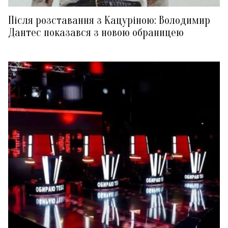
Після розставання з Кацуріною: Володимир
Дантес показався з новою обраницею