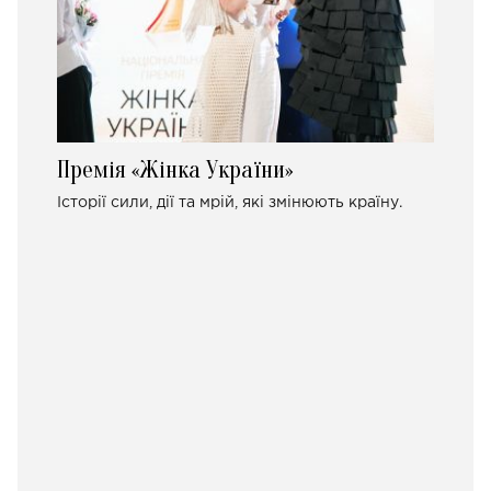
Премія «Жінка України»
Історії сили, дії та мрій, які змінюють країну.