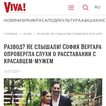
RU
НОВИНИ
ЗІРКИ
КРАСА
ПОДІЇ
КУЛЬТУРА
АФІША
КІНО
ГОЛОВНА
АРХІВ
РАЗВОД? НЕ СЛЫШАЛИ! СОФИЯ ВЕРГАРА ОПРО
Развод? Не слышали! София Вергара
опровергла слухи о расставании с
красавцем-мужем
14.07.2017