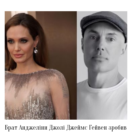
Брат Анджеліни Джолі Джеймс Гейвен зробив