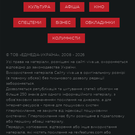
КУЛЬТУРА
АФІША
КІНО
СПЕЦТЕМИ
БІЗНЕС
ОБКЛАДИНКИ
КОЛУМНІСТИ
© ТОВ «ЕДІМЕДІА-УКРАЇНА», 2008 - 2026
Усі права на матеріали, розміщені на сайті viva.ua, охороняються
відповідно до законодавства України.
Використання матеріалів Сайту viva.ua в оригінальному розмірі
(в повному обсязі) без письмового дозволу редакції
забороняється.
Дозволяється републікація та цитування статей обсягом не
більше 250 знаків для одного інформаційного матеріалу, з
обов'язковим зазначенням посилання на джерело, а для
Інтернет-ресурсів – пряме для пошукових систем
гіперпосилання, не закрите від індексації пошуковими
системами. Гіперпосилання має бути розміщене в підзаголовку
або першому абзаці матеріалу.
Передрук, копіювання, відтворення або інше використання
матеріалів, які містять посилання на rexfeatures.com або