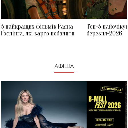
5 найкращих фільмів Раяна
Топ-5 найочіку
Ґослінга, які варто побачити
березня-2026
АФІША