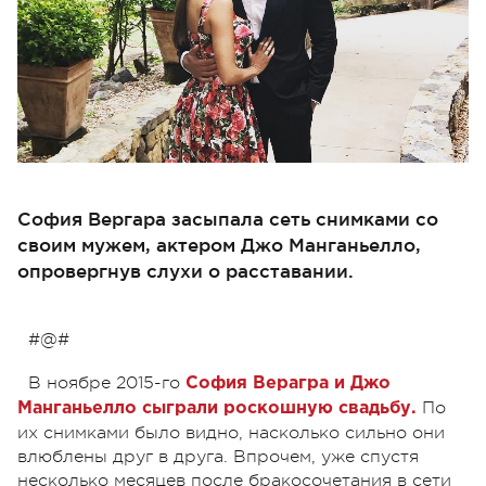
София Вергара засыпала сеть снимками со
своим мужем, актером Джо Манганьелло,
опровергнув слухи о расставании.
#@#
В ноябре 2015-го
София Верагра и Джо
По
Манганьелло сыграли роскошную свадьбу.
их снимками было видно, насколько сильно они
влюблены друг в друга. Впрочем, уже спустя
несколько месяцев после бракосочетания в сети