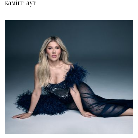
камінг-аут