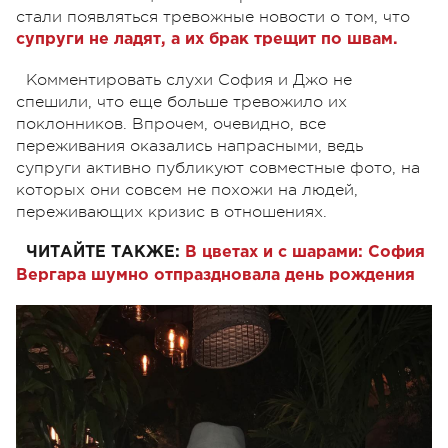
стали появляться тревожные новости о том, что
супруги не ладят, а их брак трещит по швам.
Комментировать слухи София и Джо не
спешили, что еще больше тревожило их
поклонников. Впрочем, очевидно, все
переживания оказались напрасными, ведь
супруги активно публикуют совместные фото, на
которых они совсем не похожи на людей,
переживающих кризис в отношениях.
ЧИТАЙТЕ ТАКЖЕ:
В цветах и с шарами: София
Вергара шумно отпраздновала день рождения