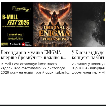
Легендарна музика ENIGMA
У Києві відбуде
вперше прозвучить наживо в
концерт пам'ят
Україні: де відбудеться концерт
Клименка: понад
B-Mall Fest оголошує іноземного
25 липня у новому o
виконають пісн
хедлайнера фестивалю: 22 листопада
Що, Інше» відбудеть
2026 року на новій третій сцені izibank
фронтмена гурту A
stage відбудеться українська прем'єра
Клименка. Це буде 
ENIGMA VOICES' ORIGINAL LIVE SHOW.
вечір, присвячений 
творчість стала си
справжньої любові д