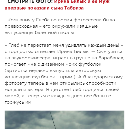
СМОТРИТЕ ФОТО:
Ирина Билык и ее муж
впервые показали сына Табриза
Компания у Глеба во время фотосессии была
превосходная – его окружали изящные
выпускницы балетной школы.
– Глеб не перестает меня удивлять каждый день! –
с гордостью отмечает Ирина Билык. — Сын учится
на звукорежиссера, играет в группе на барабанах,
помогает мне с дизайном моих футболок
(артистка недавно выпустила авторскую
коллекцию футболок – прим.). А благодаря этому
фотосету теперь в нем открылись способности
модели и актера! В детстве Глеб гордился своей
мамой, а теперь я с каждым днем все больше
горжусь им!