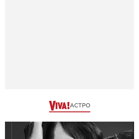
АСТРО