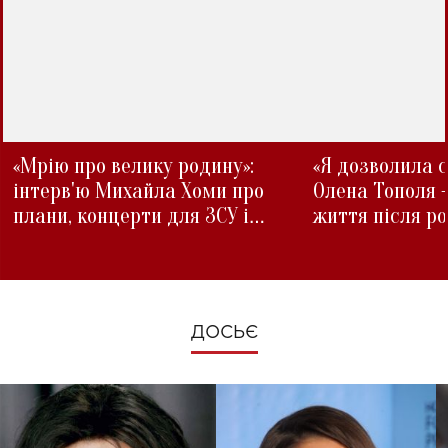
«Мрію про велику родину»:
«Я дозволила с
інтерв'ю Михайла Хоми про
Олена Тополя 
плани, концерти для ЗСУ і
життя після р
зміни під час війни
ДОСЬЄ