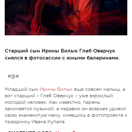
Старший сын Ирины Билык Глеб Оверчук
снялся в фотосессии с юными балеринами.
#@#
Младший сын
Ирины Билык
еще совсем малыш, а
вот старший – Глеб Оверчук – уже взрослый
молодой человек. Как известно, парень
занимается музыкой, а недавно он всерьез удивил
свою знаменитую маму, снявшись в фотопроекте к
празднику Ивана Купала.