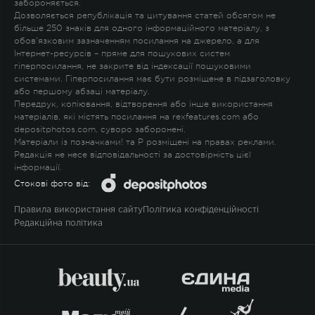
забороняється.
Дозволяється републікація та цитування статей обсягом не
більше 250 знаків для одного інформаційного матеріалу, з
обов'язковим зазначенням посилання на джерело, а для
Інтернет-ресурсів – пряме для пошукових систем
гіперпосилання, не закрите від індексації пошуковими
системами. Гіперпосилання має бути розміщене в підзаголовку
або першому абзаці матеріалу.
Передрук, копіювання, відтворення або інше використання
матеріалів, які містять посилання на rexfeatures.com або
depositphotos.com, суворо заборонені.
Матеріали із позначками
!
та
P
розміщені на правах реклами.
Редакція не несе відповідальності за достовірність цієї
інформації.
Стокові фото від:
Правила використання сайту
Політика конфіденційності
Редакційна політика