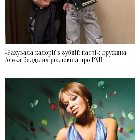
«Рахувала калорії в зубній пасті»: дружина
Алека Болдвіна розповіла про РХП