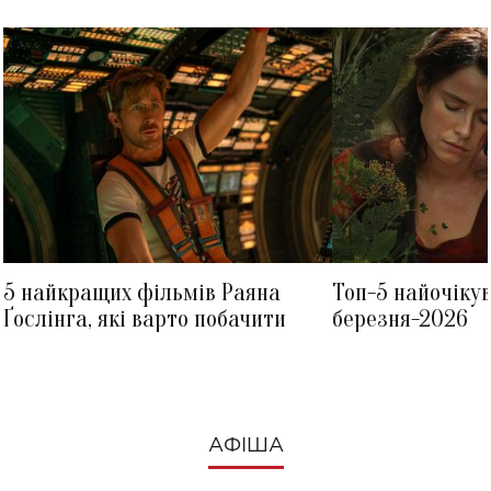
5 найкращих фільмів Раяна
Топ-5 найочіку
Ґослінга, які варто побачити
березня-2026
АФІША