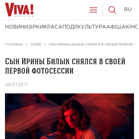
RU
НОВИНИ
ЗІРКИ
КРАСА
ПОДІЇ
КУЛЬТУРА
АФІША
КІНО
ГОЛОВНА
АРХІВ
СЫН ИРИНЫ БИЛЫК СНЯЛСЯ В СВОЕЙ ПЕРВОЙ Ф
Сын Ирины Билык снялся в своей
первой фотосессии
09.07.2017