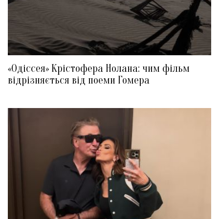
«Одіссея» Крістофера Нолана: чим фільм
відрізняється від поеми Гомера