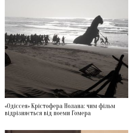
«Одіссея» Крістофера Нолана: чим фільм
відрізняється від поеми Гомера