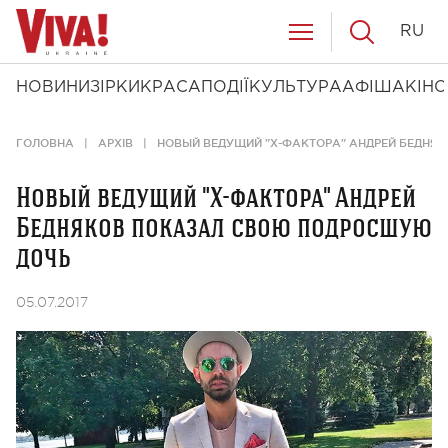
RU
НОВИНИ
ЗІРКИ
КРАСА
ПОДІЇ
КУЛЬТУРА
АФІША
КІНО
ГОЛОВНА
АРХІВ
НОВЫЙ ВЕДУЩИЙ "Х-ФАКТОРА" АНДРЕЙ БЕДНЯ
Новый ведущий "Х-фактора" Андрей
Бедняков показал свою подросшую
дочь
05.07.2017