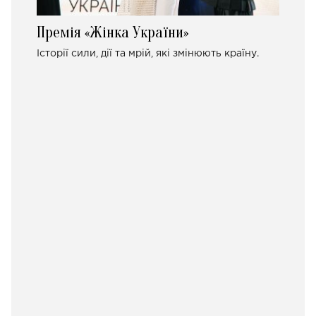
Премія «Жінка України»
Історії сили, дії та мрій, які змінюють країну.