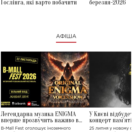
Ґослінга, які варто побачити
березня-2026
АФІША
Легендарна музика ENIGMA
У Києві відбуде
вперше прозвучить наживо в
концерт пам'ят
Україні: де відбудеться концерт
Клименка: понад
B-Mall Fest оголошує іноземного
25 липня у новому o