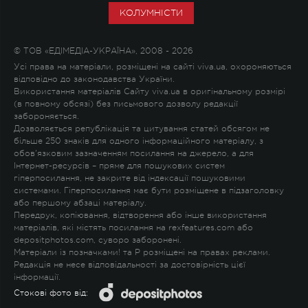
КОЛУМНІСТИ
© ТОВ «ЕДІМЕДІА-УКРАЇНА», 2008 - 2026
Усі права на матеріали, розміщені на сайті viva.ua, охороняються
відповідно до законодавства України.
Використання матеріалів Сайту viva.ua в оригінальному розмірі
(в повному обсязі) без письмового дозволу редакції
забороняється.
Дозволяється републікація та цитування статей обсягом не
більше 250 знаків для одного інформаційного матеріалу, з
обов'язковим зазначенням посилання на джерело, а для
Інтернет-ресурсів – пряме для пошукових систем
гіперпосилання, не закрите від індексації пошуковими
системами. Гіперпосилання має бути розміщене в підзаголовку
або першому абзаці матеріалу.
Передрук, копіювання, відтворення або інше використання
матеріалів, які містять посилання на rexfeatures.com або
depositphotos.com, суворо заборонені.
Матеріали із позначками
!
та
P
розміщені на правах реклами.
Редакція не несе відповідальності за достовірність цієї
інформації.
Стокові фото від: