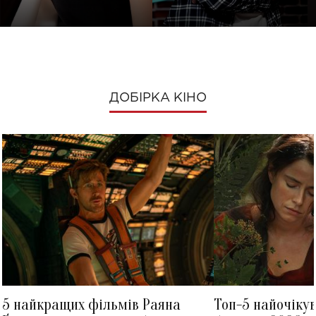
ДОБІРКА КІНО
5 найкращих фільмів Раяна
Топ-5 найочіку