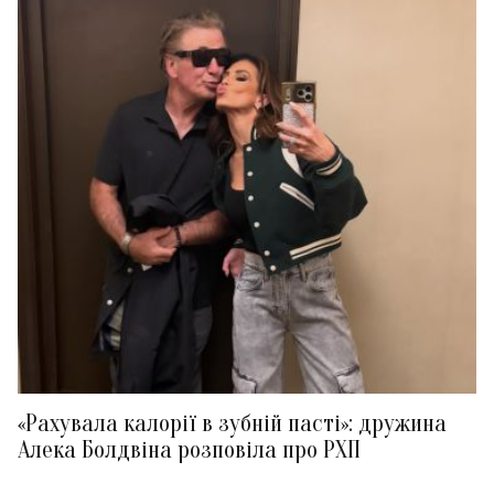
«Рахувала калорії в зубній пасті»: дружина
Алека Болдвіна розповіла про РХП