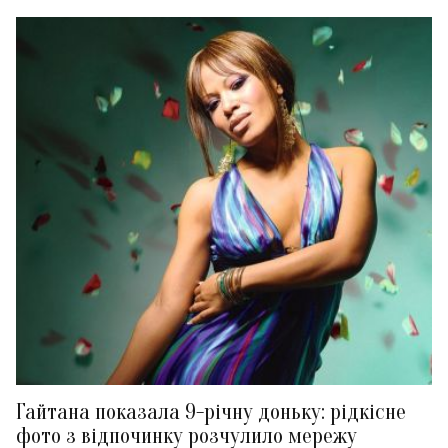
Гайтана показала 9-річну доньку: рідкісне
фото з відпочинку розчулило мережу