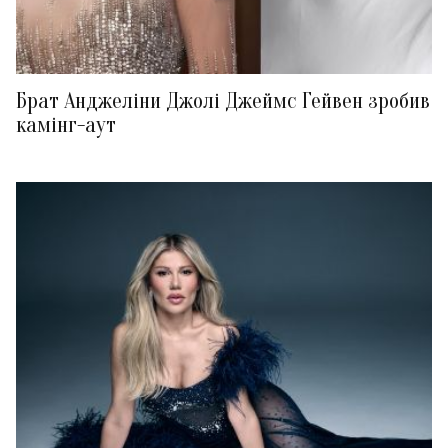
Брат Анджеліни Джолі Джеймс Гейвен зробив
камінг-аут