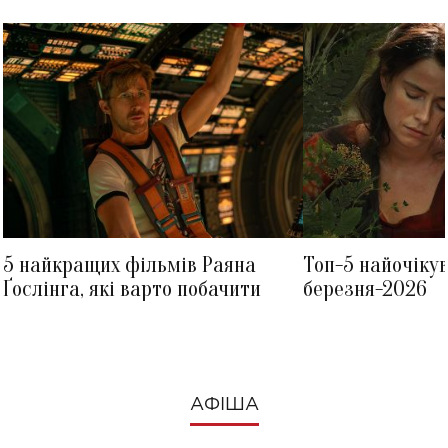
5 найкращих фільмів Раяна
Топ-5 найочіку
Ґослінга, які варто побачити
березня-2026
АФІША