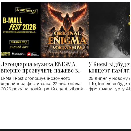
Легендарна музика ENIGMA
У Києві відбуде
вперше прозвучить наживо в
концерт пам'ят
Україні: де відбудеться концерт
Клименка: понад
B-Mall Fest оголошує іноземного
25 липня у новому o
виконають пісн
хедлайнера фестивалю: 22 листопада
Що, Інше» відбудеть
2026 року на новій третій сцені izibank
фронтмена гурту A
stage відбудеться українська прем'єра
Клименка. Це буде 
ENIGMA VOICES' ORIGINAL LIVE SHOW.
вечір, присвячений 
творчість стала си
справжньої любові д