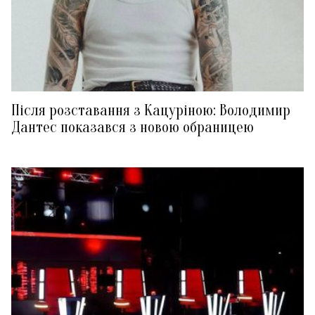
Після розставання з Кацуріною: Володимир
Дантес показався з новою обраницею