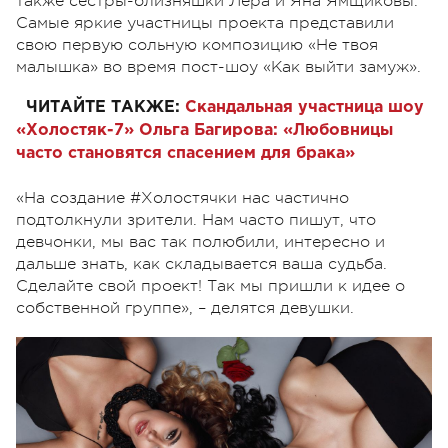
также сестры-близняшки Лера и Яна Ямщиковы.
Самые яркие участницы проекта представили
свою первую сольную композицию «Не твоя
малышка» во время пост-шоу «Как выйти замуж».
ЧИТАЙТЕ ТАКЖЕ:
Скандальная участница шоу
«Холостяк-7» Ольга Багирова: «Любовницы
часто становятся спасением для брака»
«На создание #Холостячки нас частично
подтолкнули зрители. Нам часто пишут, что
девчонки, мы вас так полюбили, интересно и
дальше знать, как складывается ваша судьба.
Сделайте свой проект! Так мы пришли к идее о
собственной группе», – делятся девушки.