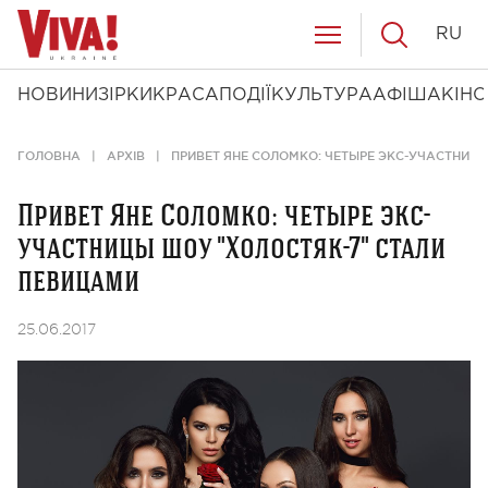
RU
НОВИНИ
ЗІРКИ
КРАСА
ПОДІЇ
КУЛЬТУРА
АФІША
КІНО
ГОЛОВНА
АРХІВ
ПРИВЕТ ЯНЕ СОЛОМКО: ЧЕТЫРЕ ЭКС-УЧАСТНИЦ
Привет Яне Соломко: четыре экс-
участницы шоу "Холостяк-7" стали
певицами
25.06.2017