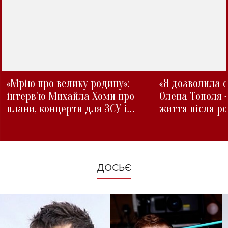
«Мрію про велику родину»:
«Я дозволила с
інтерв'ю Михайла Хоми про
Олена Тополя 
плани, концерти для ЗСУ і
життя після р
зміни під час війни
ДОСЬЄ