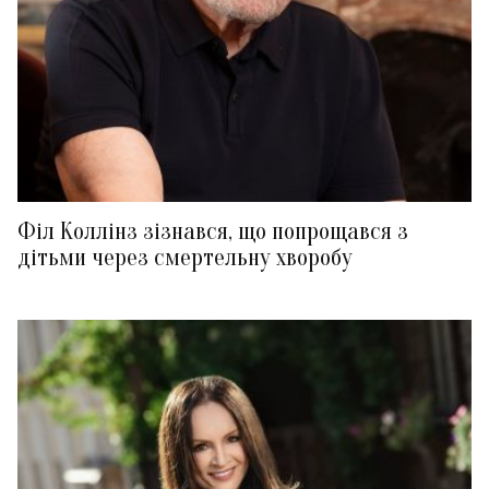
Філ Коллінз зізнався, що попрощався з
дітьми через смертельну хворобу