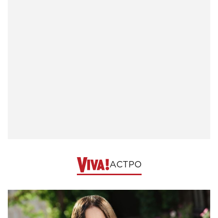
АСТРО