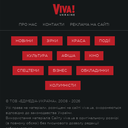
ПРО НАС
КОНТАКТИ
РЕКЛАМА НА САЙТІ
НОВИНИ
ЗІРКИ
КРАСА
ПОДІЇ
КУЛЬТУРА
АФІША
КІНО
СПЕЦТЕМИ
БІЗНЕС
ОБКЛАДИНКИ
КОЛУМНІСТИ
© ТОВ «ЕДІМЕДІА-УКРАЇНА», 2008 - 2026
Усі права на матеріали, розміщені на сайті viva.ua, охороняються
відповідно до законодавства України.
Використання матеріалів Сайту viva.ua в оригінальному розмірі
(в повному обсязі) без письмового дозволу редакції