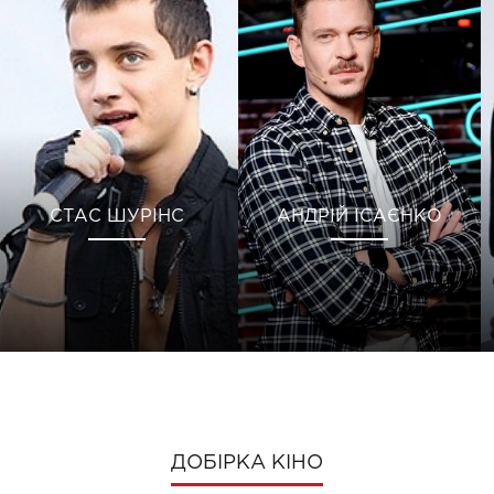
СТАС ШУРІНС
АНДРІЙ ІСАЄНКО
ДОБІРКА КІНО