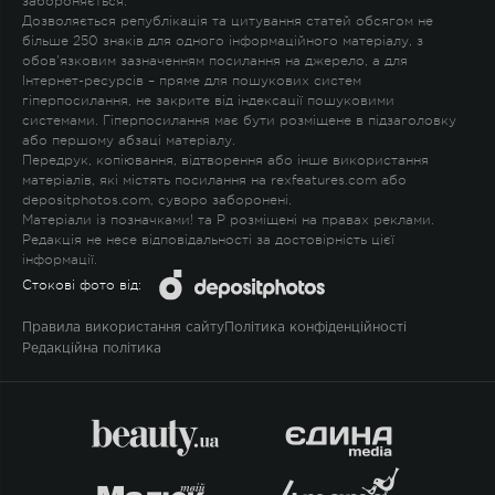
забороняється.
Дозволяється републікація та цитування статей обсягом не
більше 250 знаків для одного інформаційного матеріалу, з
обов'язковим зазначенням посилання на джерело, а для
Інтернет-ресурсів – пряме для пошукових систем
гіперпосилання, не закрите від індексації пошуковими
системами. Гіперпосилання має бути розміщене в підзаголовку
або першому абзаці матеріалу.
Передрук, копіювання, відтворення або інше використання
матеріалів, які містять посилання на rexfeatures.com або
depositphotos.com, суворо заборонені.
Матеріали із позначками
!
та
P
розміщені на правах реклами.
Редакція не несе відповідальності за достовірність цієї
інформації.
Стокові фото від:
Правила використання сайту
Політика конфіденційності
Редакційна політика