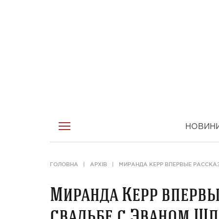
НОВИН
ГОЛОВНА
АРХІВ
МИРАНДА КЕРР ВПЕРВЫЕ РАССКА
Миранда Керр впервы
свадьбе с Эваном Ш