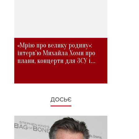
«Мрію про велику родину»:
інтерв'ю Михайла Хоми про
плани, концерти для ЗСУ і
зміни під час війни
ДОСЬЄ