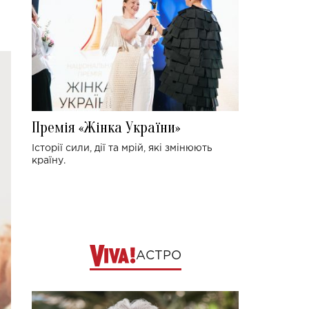
Премія «Жінка України»
Історії сили, дії та мрій, які змінюють
країну.
АСТРО