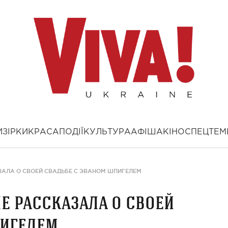
И
ЗІРКИ
КРАСА
ПОДІЇ
КУЛЬТУРА
АФІША
КІНО
СПЕЦТЕМ
ЗАЛА О СВОЕЙ СВАДЬБЕ С ЭВАНОМ ШПИГЕЛЕМ
е рассказала о своей
пигелем