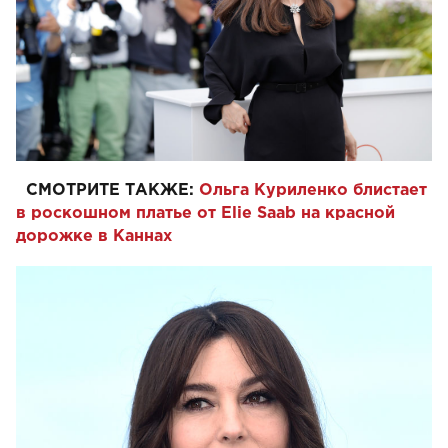
СМОТРИТЕ ТАКЖЕ:
Ольга Куриленко блистает
в роскошном платье от Elie Saab на красной
дорожке в Каннах