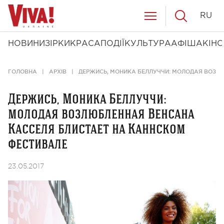
RU
НОВИНИ
ЗІРКИ
КРАСА
ПОДІЇ
КУЛЬТУРА
АФІША
КІНО
ГОЛОВНА
АРХІВ
ДЕРЖИСЬ, МОНИКА БЕЛЛУЧЧИ: МОЛОДАЯ ВОЗЛ
Держись, Моника Беллуччи:
молодая возлюбленная Венсана
Касселя блистает на Каннском
фестивале
23.05.2017