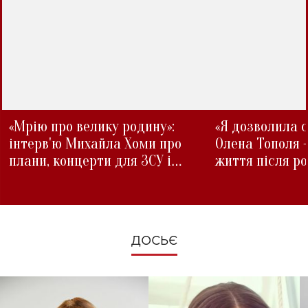
«Мрію про велику родину»:
«Я дозволила с
інтерв'ю Михайла Хоми про
Олена Тополя 
плани, концерти для ЗСУ і
життя після р
зміни під час війни
ДОСЬЄ