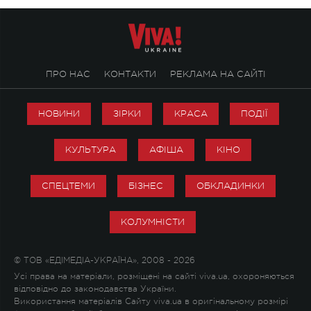
ПРО НАС
КОНТАКТИ
РЕКЛАМА НА САЙТІ
НОВИНИ
ЗІРКИ
КРАСА
ПОДІЇ
КУЛЬТУРА
АФІША
КІНО
СПЕЦТЕМИ
БІЗНЕС
ОБКЛАДИНКИ
КОЛУМНІСТИ
© ТОВ «ЕДІМЕДІА-УКРАЇНА», 2008 - 2026
Усі права на матеріали, розміщені на сайті viva.ua, охороняються
відповідно до законодавства України.
Використання матеріалів Сайту viva.ua в оригінальному розмірі