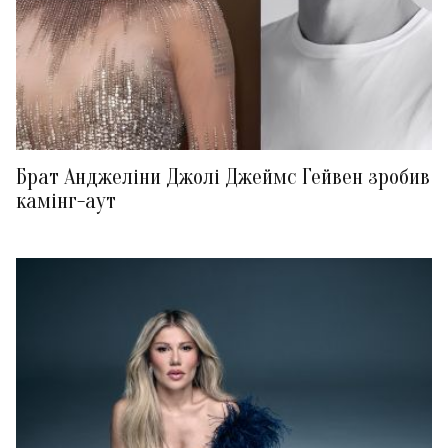
Брат Анджеліни Джолі Джеймс Гейвен зробив
камінг-аут