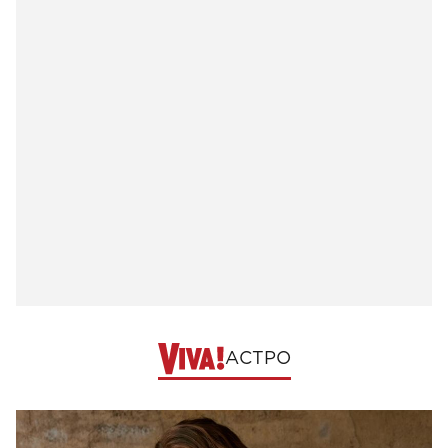
АСТРО