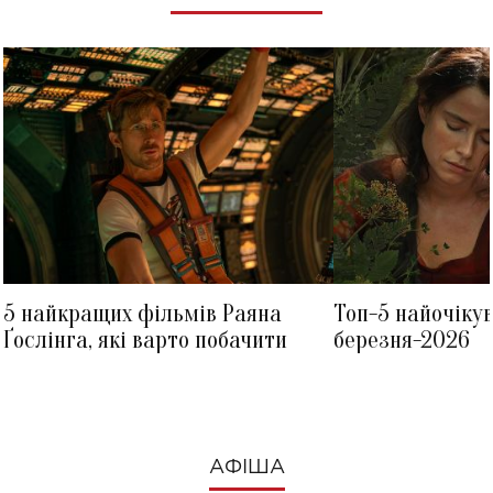
5 найкращих фільмів Раяна
Топ-5 найочіку
Ґослінга, які варто побачити
березня-2026
АФІША