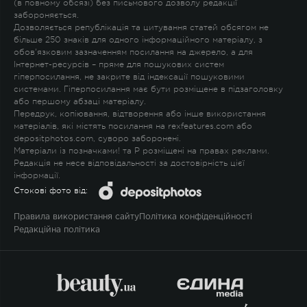
(в повному обсязі) без письмового дозволу редакції
забороняється.
Дозволяється републікація та цитування статей обсягом не
більше 250 знаків для одного інформаційного матеріалу, з
обов'язковим зазначенням посилання на джерело, а для
Інтернет-ресурсів – пряме для пошукових систем
гіперпосилання, не закрите від індексації пошуковими
системами. Гіперпосилання має бути розміщене в підзаголовку
або першому абзаці матеріалу.
Передрук, копіювання, відтворення або інше використання
матеріалів, які містять посилання на rexfeatures.com або
depositphotos.com, суворо заборонені.
Матеріали із позначками
!
та
P
розміщені на правах реклами.
Редакція не несе відповідальності за достовірність цієї
інформації.
Стокові фото від:
Правила використання сайту
Політика конфіденційності
Редакційна політика