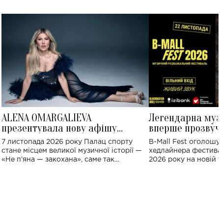
ALENA OMARGALIEVA
Легендарна му
презентувала нову афішу
вперше прозвуч
великого концерту в Палаці
Україні: де від
7 листопада 2026 року Палац спорту
B-Mall Fest оголош
спорту
стане місцем великої музичної історії —
хедлайнера фестива
«Не пʼяна — закохана», саме так
2026 року на новій т
символічно названо майбутній концерт
stage відбудеться у
ALENA OMARGALIEVA.
ENIGMA VOICES' OR