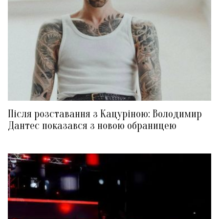
Після розставання з Кацуріною: Володимир
Дантес показався з новою обраницею