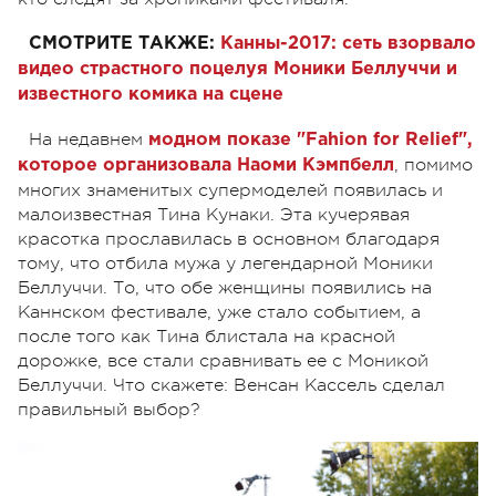
СМОТРИТЕ ТАКЖЕ:
Канны-2017: сеть взорвало
видео страстного поцелуя Моники Беллуччи и
известного комика на сцене
На недавнем
модном показе "Fahion for Relief",
, помимо
которое организовала Наоми Кэмпбелл
многих знаменитых супермоделей появилась и
малоизвестная Тина Кунаки. Эта кучерявая
красотка прославилась в основном благодаря
тому, что отбила мужа у легендарной Моники
Беллуччи. То, что обе женщины появились на
Каннском фестивале, уже стало событием, а
после того как Тина блистала на красной
дорожке, все стали сравнивать ее с Моникой
Беллуччи. Что скажете: Венсан Кассель сделал
правильный выбор?