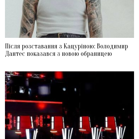
Після розставання з Кацуріною: Володимир
Дантес показався з новою обраницею