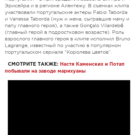
Эрисейра и в регионе Алентежу. В съемках клипа
участвовали португальские актеры Fabio Taborda
и Vanessa Taborda (муж и жена, сыгравшие маму и
папу главного героя), а также Gonçalo Vilardebó
(главный герой в подростковом возрасте). Роль
взрослого главного героя в клипе исполнил Bruno
Lagrange, известный по участию в популярном
португальском сериале “Королева цветов”.
СМОТРИТЕ ТАКЖЕ:
Настя Каменских и Потап
побывали на заводе марихуаны