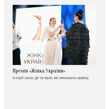
Премія «Жінка України»
Історії сили, дії та мрій, які змінюють країну.