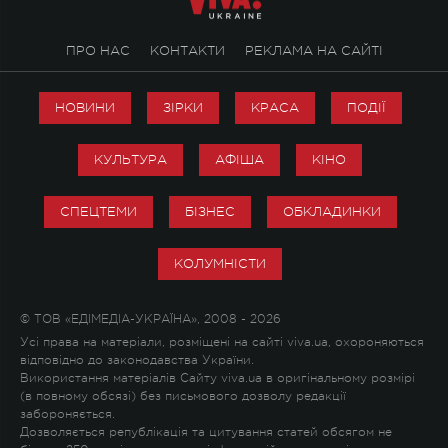
ПРО НАС
КОНТАКТИ
РЕКЛАМА НА САЙТІ
НОВИНИ
ЗІРКИ
КРАСА
ПОДІЇ
КУЛЬТУРА
АФІША
КІНО
СПЕЦТЕМИ
БІЗНЕС
ОБКЛАДИНКИ
КОЛУМНІСТИ
© ТОВ «ЕДІМЕДІА-УКРАЇНА», 2008 - 2026
Усі права на матеріали, розміщені на сайті viva.ua, охороняються
відповідно до законодавства України.
Використання матеріалів Сайту viva.ua в оригінальному розмірі
(в повному обсязі) без письмового дозволу редакції
забороняється.
Дозволяється републікація та цитування статей обсягом не