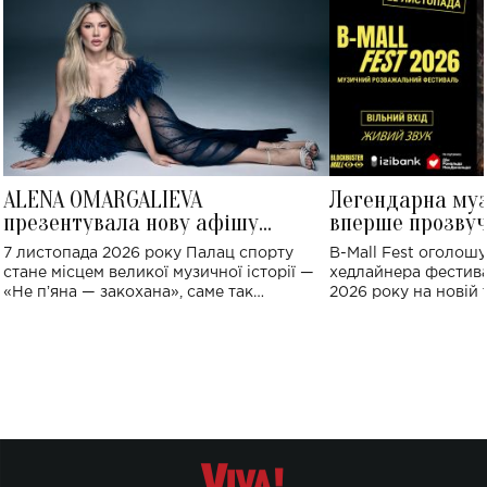
ALENA OMARGALIEVA
Легендарна му
презентувала нову афішу
вперше прозвуч
великого концерту в Палаці
Україні: де від
7 листопада 2026 року Палац спорту
B-Mall Fest оголош
спорту
стане місцем великої музичної історії —
хедлайнера фестива
«Не пʼяна — закохана», саме так
2026 року на новій т
символічно названо майбутній концерт
stage відбудеться у
ALENA OMARGALIEVA.
ENIGMA VOICES' OR