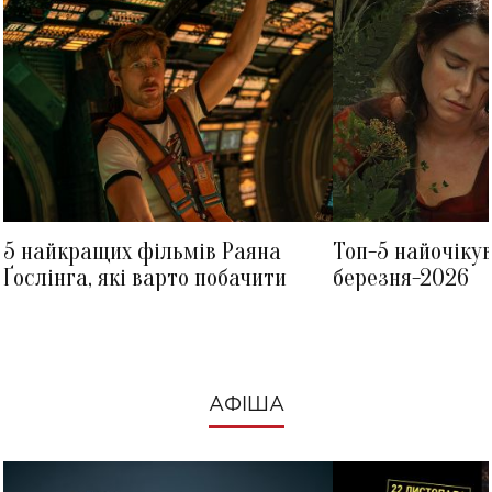
5 найкращих фільмів Раяна
Топ-5 найочіку
Ґослінга, які варто побачити
березня-2026
АФІША