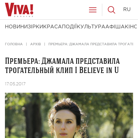
RU
НОВИНИ
ЗІРКИ
КРАСА
ПОДІЇ
КУЛЬТУРА
АФІША
КІНО
ГОЛОВНА
АРХІВ
ПРЕМЬЕРА: ДЖАМАЛА ПРЕДСТАВИЛА ТРОГАТЕЛЬНЫ
Премьера: Джамала представила
трогательный клип I Believe in U
17.05.2017