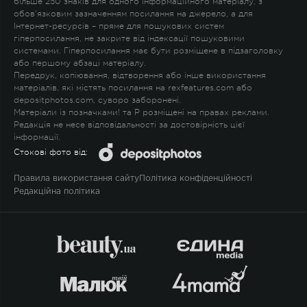
більше 250 знаків для одного інформаційного матеріалу, з
обов'язковим зазначенням посилання на джерело, а для
Інтернет-ресурсів – пряме для пошукових систем
гіперпосилання, не закрите від індексації пошуковими
системами. Гіперпосилання має бути розміщене в підзаголовку
або першому абзаці матеріалу.
Передрук, копіювання, відтворення або інше використання
матеріалів, які містять посилання на rexfeatures.com або
depositphotos.com, суворо заборонені.
Матеріали із позначками
!
та
P
розміщені на правах реклами.
Редакція не несе відповідальності за достовірність цієї
інформації.
Стокові фото від:
Правила використання сайту
Політика конфіденційності
Редакційна політика