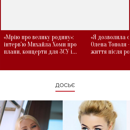
«Мрію про велику родину»:
«Я дозволила с
інтерв'ю Михайла Хоми про
Олена Тополя 
плани, концерти для ЗСУ і
життя після р
зміни під час війни
ДОСЬЄ