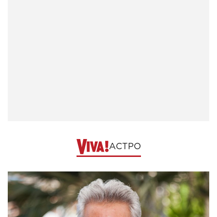
АСТРО