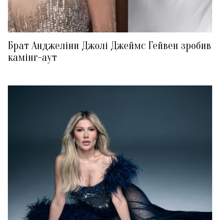
Брат Анджеліни Джолі Джеймс Гейвен зробив
камінг-аут