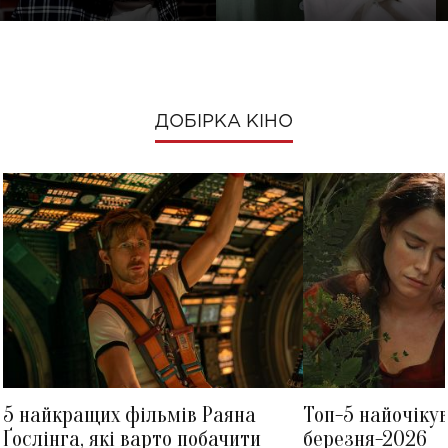
ДОБІРКА КІНО
5 найкращих фільмів Раяна
Топ-5 найочіку
Ґослінга, які варто побачити
березня-2026