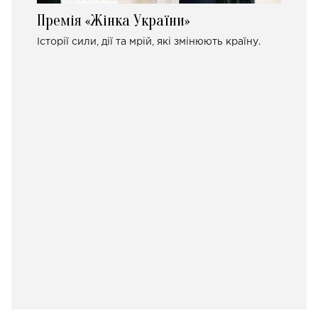
Премія «Жінка України»
Історії сили, дії та мрій, які змінюють країну.