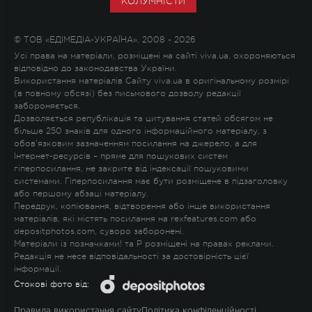
КОЛУМНІСТИ
© ТОВ «ЕДІМЕДІА-УКРАЇНА», 2008 - 2026
Усі права на матеріали, розміщені на сайті viva.ua, охороняються
відповідно до законодавства України.
Використання матеріалів Сайту viva.ua в оригінальному розмірі
(в повному обсязі) без письмового дозволу редакції
забороняється.
Дозволяється републікація та цитування статей обсягом не
більше 250 знаків для одного інформаційного матеріалу, з
обов'язковим зазначенням посилання на джерело, а для
Інтернет-ресурсів – пряме для пошукових систем
гіперпосилання, не закрите від індексації пошуковими
системами. Гіперпосилання має бути розміщене в підзаголовку
або першому абзаці матеріалу.
Передрук, копіювання, відтворення або інше використання
матеріалів, які містять посилання на rexfeatures.com або
depositphotos.com, суворо заборонені.
Матеріали із позначками
!
та
P
розміщені на правах реклами.
Редакція не несе відповідальності за достовірність цієї
інформації.
Стокові фото від:
Правила використання сайту
Політика конфіденційності