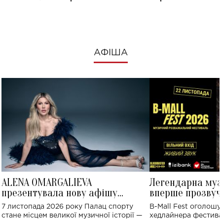
АФІША
ALENA OMARGALIEVA
Легендарна му
презентувала нову афішу
вперше прозвуч
великого концерту в Палаці
Україні: де від
7 листопада 2026 року Палац спорту
B-Mall Fest оголош
спорту
стане місцем великої музичної історії —
хедлайнера фестива