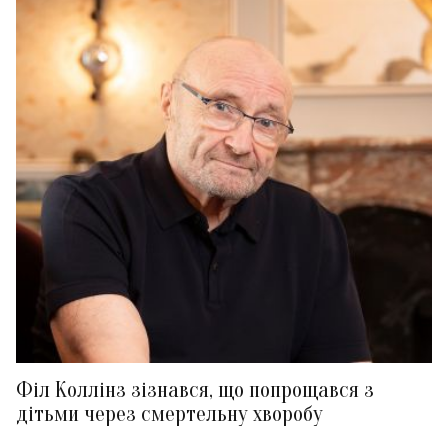
Філ Коллінз зізнався, що попрощався з
дітьми через смертельну хворобу