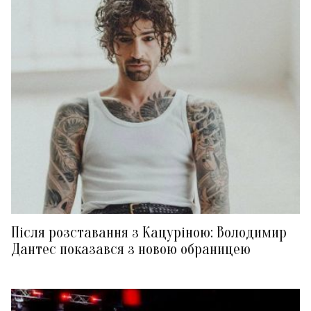
Після розставання з Кацуріною: Володимир
Дантес показався з новою обраницею