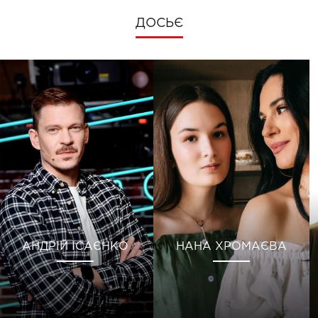
ДОСЬЄ
АНДРІЙ ІСАЄНКО
НАНА ХРОМАЄВА