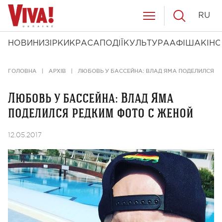
RU
НОВИНИ
ЗІРКИ
КРАСА
ПОДІЇ
КУЛЬТУРА
АФІША
КІНО
ГОЛОВНА
АРХІВ
ЛЮБОВЬ У БАССЕЙНА: ВЛАД ЯМА ПОДЕЛИЛСЯ Р
Любовь у бассейна: Влад Яма
поделился редким фото с женой
12.05.2017