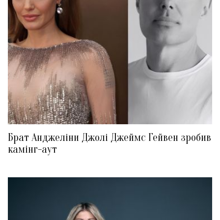
Брат Анджеліни Джолі Джеймс Гейвен зробив
камінг-аут