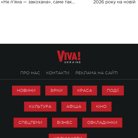
«Не пʼяна — закохана», саме так
2026 року на новій т
символічно названо майбутній концерт
stage відбудеться у
ALENA OMARGALIEVA.
ENIGMA VOICES' OR
ПРО НАС
КОНТАКТИ
РЕКЛАМА НА САЙТІ
НОВИНИ
ЗІРКИ
КРАСА
ПОДІЇ
КУЛЬТУРА
АФІША
КІНО
СПЕЦТЕМИ
БІЗНЕС
ОБКЛАДИНКИ