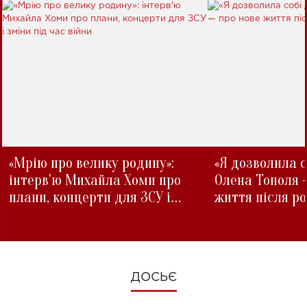
«Мрію про велику родину»:
«Я дозволила с
інтерв'ю Михайла Хоми про
Олена Тополя 
плани, концерти для ЗСУ і
життя після р
зміни під час війни
ДОСЬЄ