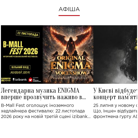
АФІША
Легендарна музика ENIGMA
У Києві відбуде
вперше прозвучить наживо в
концерт пам'ят
Україні: де відбудеться концерт
Клименка: понад
B-Mall Fest оголошує іноземного
25 липня у новому o
виконають пісн
хедлайнера фестивалю: 22 листопада
Що, Інше» відбудеть
2026 року на новій третій сцені izibank
фронтмена гурту A
stage відбудеться українська прем'єра
Клименка. Це буде 
ENIGMA VOICES' ORIGINAL LIVE SHOW.
вечір, присвячений 
творчість стала си