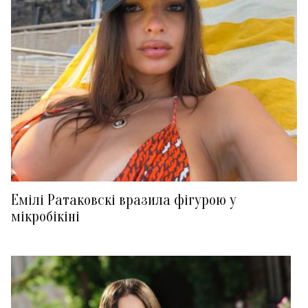
Емілі Ратаковскі вразила фігурою у
мікробікіні