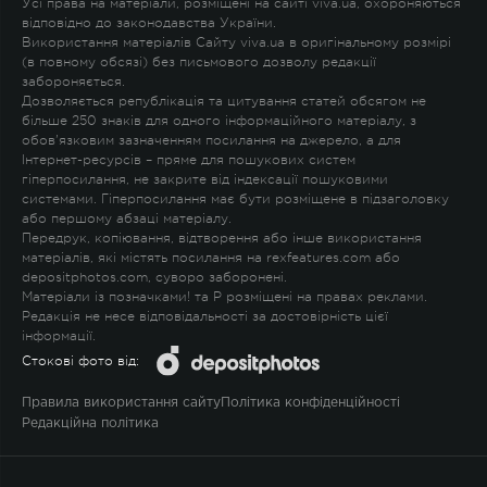
Усі права на матеріали, розміщені на сайті viva.ua, охороняються
відповідно до законодавства України.
Використання матеріалів Сайту viva.ua в оригінальному розмірі
(в повному обсязі) без письмового дозволу редакції
забороняється.
Дозволяється републікація та цитування статей обсягом не
більше 250 знаків для одного інформаційного матеріалу, з
обов'язковим зазначенням посилання на джерело, а для
Інтернет-ресурсів – пряме для пошукових систем
гіперпосилання, не закрите від індексації пошуковими
системами. Гіперпосилання має бути розміщене в підзаголовку
або першому абзаці матеріалу.
Передрук, копіювання, відтворення або інше використання
матеріалів, які містять посилання на rexfeatures.com або
depositphotos.com, суворо заборонені.
Матеріали із позначками
!
та
P
розміщені на правах реклами.
Редакція не несе відповідальності за достовірність цієї
інформації.
Стокові фото від:
Правила використання сайту
Політика конфіденційності
Редакційна політика