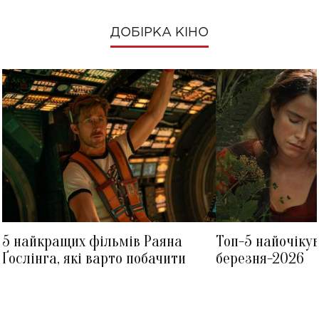
ДОБІРКА КІНО
5 найкращих фільмів Раяна
Топ-5 найочіку
Ґослінга, які варто побачити
березня-2026