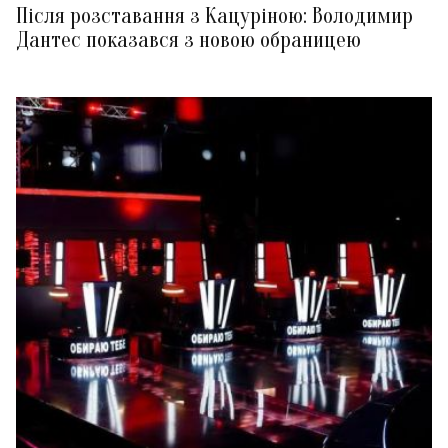
Після розставання з Кацуріною: Володимир
Дантес показався з новою обраницею