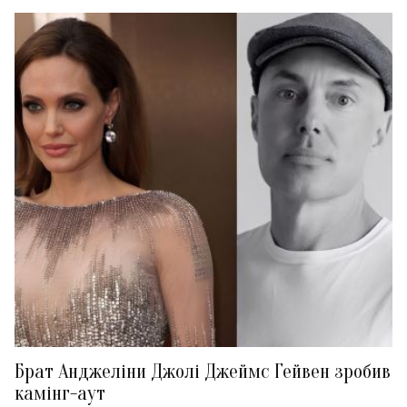
Брат Анджеліни Джолі Джеймс Гейвен зробив
камінг-аут