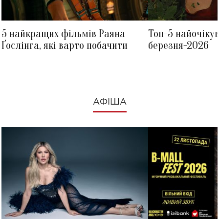
5 найкращих фільмів Раяна
Топ-5 найочіку
Ґослінга, які варто побачити
березня-2026
АФІША