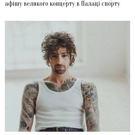
афішу великого концерту в Палаці спорту