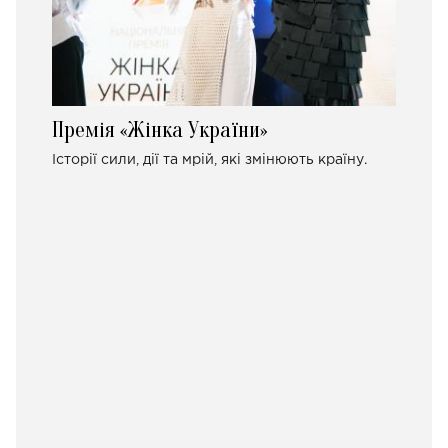
Премія «Жінка України»
Історії сили, дії та мрій, які змінюють країну.