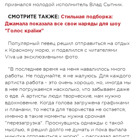
признался молодой исполнитель Влад Сытник.
СМОТРИТЕ ТАКЖЕ:
Стильная подборка:
Джамала показала все свои наряды для шоу
"Голос країни"
Популярный певец решил отправиться на отдых
к Красному морю, и поделился с читателями
Viva.ua эксклюзивными фото.
"В последнее время на меня навалилось много
работы. Не подумайте, я не жалуюсь. Для каждого
артиста работа - это очень хорошо, но, иногда мы
в нее погружаемся насколько, что забываем даже
о еде. А артисты люди творческие, нам нужно
вдохновение. Когда голова загружена графиками
и планами, то места для творчества не остается,
именно в такие моменты нужна срочная
"перезагрузка". Проснувшись однажды с такой
мыслью, я решил долго не думать и пока выпала
минутка отправиться к морю", - рассказал артист.