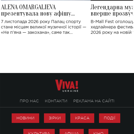
ALENA OMARGALIEVA
Легендарна му
презентувала нову афішу
вперше прозвуч
великого концерту в Палаці
Україні: де від
7 листопада 2026 року Палац спорту
B-Mall Fest оголош
спорту
стане місцем великої музичної історії —
хедлайнера фестива
«Не пʼяна — закохана», саме так
2026 року на новій т
символічно названо майбутній концерт
stage відбудеться у
ALENA OMARGALIEVA.
ENIGMA VOICES' OR
ПРО НАС
КОНТАКТИ
РЕКЛАМА НА САЙТІ
НОВИНИ
ЗІРКИ
КРАСА
ПОДІЇ
КУЛЬТУРА
АФІША
КІНО