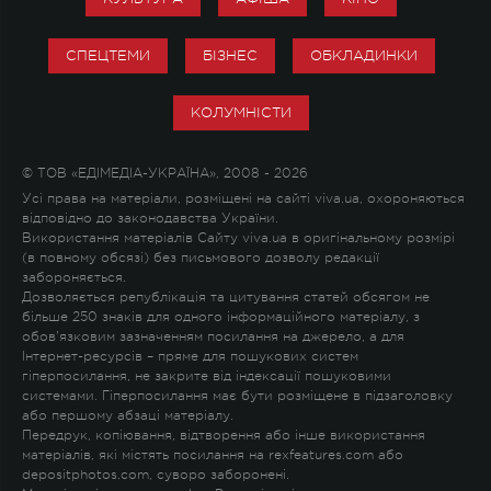
СПЕЦТЕМИ
БІЗНЕС
ОБКЛАДИНКИ
КОЛУМНІСТИ
© ТОВ «ЕДІМЕДІА-УКРАЇНА», 2008 - 2026
Усі права на матеріали, розміщені на сайті viva.ua, охороняються
відповідно до законодавства України.
Використання матеріалів Сайту viva.ua в оригінальному розмірі
(в повному обсязі) без письмового дозволу редакції
забороняється.
Дозволяється републікація та цитування статей обсягом не
більше 250 знаків для одного інформаційного матеріалу, з
обов'язковим зазначенням посилання на джерело, а для
Інтернет-ресурсів – пряме для пошукових систем
гіперпосилання, не закрите від індексації пошуковими
системами. Гіперпосилання має бути розміщене в підзаголовку
або першому абзаці матеріалу.
Передрук, копіювання, відтворення або інше використання
матеріалів, які містять посилання на rexfeatures.com або
depositphotos.com, суворо заборонені.