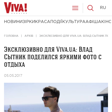
RU
НОВИНИ
ЗІРКИ
КРАСА
ПОДІЇ
КУЛЬТУРА
АФІША
КІНО
ГОЛОВНА
АРХІВ
ЭКСКЛЮЗИВНО ДЛЯ VIVA.UA: ВЛАД СЫТНИК ПО
Эксклюзивно для Viva.ua: Влад
Сытник поделился яркими фото с
отдыха
05.05.2017