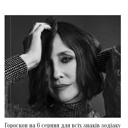
Гороскоп на 6 серпня для всіх знаків зодіаку