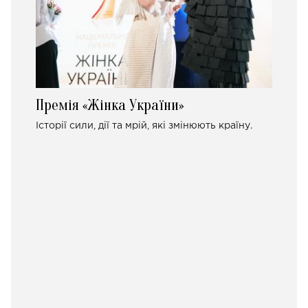
Премія «Жінка України»
Історії сили, дії та мрій, які змінюють країну.