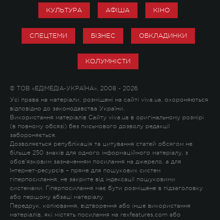
КУЛЬТУРА
АФІША
КІНО
СПЕЦТЕМИ
БІЗНЕС
ОБКЛАДИНКИ
КОЛУМНІСТИ
© ТОВ «ЕДІМЕДІА-УКРАЇНА», 2008 - 2026
Усі права на матеріали, розміщені на сайті viva.ua, охороняються
відповідно до законодавства України.
Використання матеріалів Сайту viva.ua в оригінальному розмірі
(в повному обсязі) без письмового дозволу редакції
забороняється.
Дозволяється републікація та цитування статей обсягом не
більше 250 знаків для одного інформаційного матеріалу, з
обов'язковим зазначенням посилання на джерело, а для
Інтернет-ресурсів – пряме для пошукових систем
гіперпосилання, не закрите від індексації пошуковими
системами. Гіперпосилання має бути розміщене в підзаголовку
або першому абзаці матеріалу.
Передрук, копіювання, відтворення або інше використання
матеріалів, які містять посилання на rexfeatures.com або