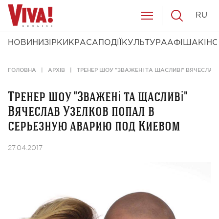
RU
НОВИНИ
ЗІРКИ
КРАСА
ПОДІЇ
КУЛЬТУРА
АФІША
КІНО
ГОЛОВНА
АРХІВ
ТРЕНЕР ШОУ "ЗВАЖЕНІ ТА ЩАСЛИВІ" ВЯЧЕСЛА
Тренер шоу "Зважені та щасливі"
Вячеслав Узелков попал в
серьезную аварию под Киевом
27.04.2017