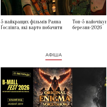
5 найкращих фільмів Раяна
Топ-5 найочіку
Ґослінга, які варто побачити
березня-2026
АФІША