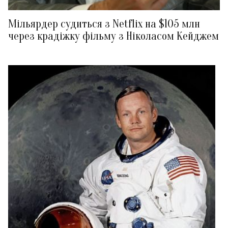
Мільярдер судиться з Netflix на $105 млн
через крадіжку фільму з Ніколасом Кейджем