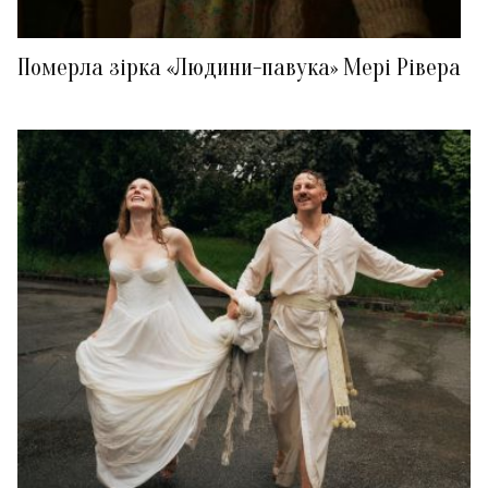
Померла зірка «Людини-павука» Мері Рівера