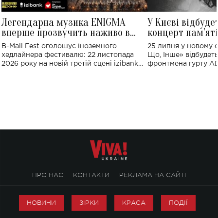
Легендарна музика ENIGMA
У Києві відбуде
вперше прозвучить наживо в
концерт пам'ят
Україні: де відбудеться концерт
Клименка: понад
B-Mall Fest оголошує іноземного
25 липня у новому o
виконають пісн
хедлайнера фестивалю: 22 листопада
Що, Інше» відбудеть
2026 року на новій третій сцені izibank
фронтмена гурту A
stage відбудеться українська прем'єра
Клименка. Це буде 
ENIGMA VOICES' ORIGINAL LIVE SHOW.
вечір, присвячений 
творчість стала си
справжньої любові д
ПРО НАС
КОНТАКТИ
РЕКЛАМА НА САЙТІ
НОВИНИ
ЗІРКИ
КРАСА
ПОДІЇ