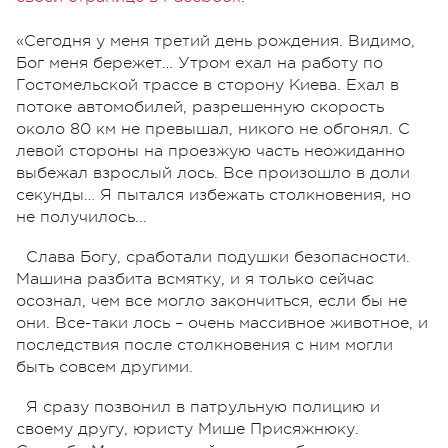
«Сегодня у меня третий день рождения. Видимо,
Бог меня бережет… Утром ехал на работу по
Гостомельской трассе в сторону Киева. Ехал в
потоке автомобилей, разрешенную скорость
около 80 км не превышал, никого не обгонял. С
левой стороны на проезжую часть неожиданно
выбежал взрослый лось. Все произошло в доли
секунды… Я пытался избежать столкновения, но
не получилось...
Слава Богу, сработали подушки безопасности.
Машина разбита всмятку, и я только сейчас
осознал, чем все могло закончиться, если бы не
они. Все-таки лось – очень массивное животное, и
последствия после столкновения с ним могли
быть совсем другими.
Я сразу позвонил в патрульную полицию и
своему другу, юристу Мише Присяжнюку.