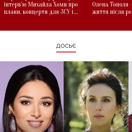
інтерв'ю Михайла Хоми про
Олена Тополя 
плани, концерти для ЗСУ і
життя після р
зміни під час війни
ДОСЬЄ