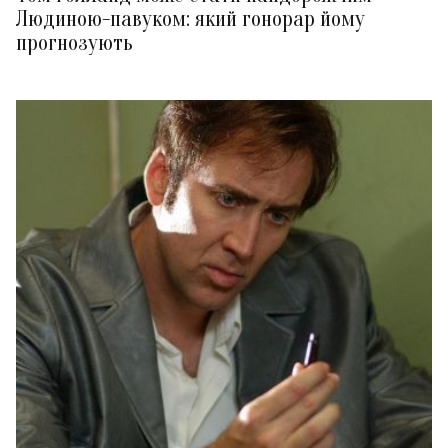
Людиною-павуком: який гонорар йому
прогнозують