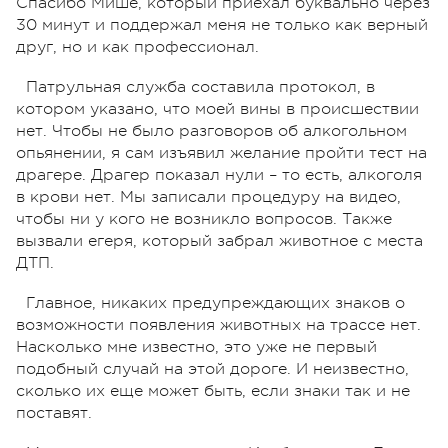
Спасибо Мише, который приехал буквально через
30 минут и поддержал меня не только как верный
друг, но и как профессионал.
Патрульная служба составила протокол, в
котором указано, что моей вины в происшествии
нет. Чтобы не было разговоров об алкогольном
опьянении, я сам изъявил желание пройти тест на
драгере. Драгер показал нули – то есть, алкоголя
в крови нет. Мы записали процедуру на видео,
чтобы ни у кого не возникло вопросов. Также
вызвали егеря, который забрал животное с места
ДТП.
Главное, никаких предупреждающих знаков о
возможности появления животных на трассе нет.
Насколько мне известно, это уже не первый
подобный случай на этой дороге. И неизвестно,
сколько их еще может быть, если знаки так и не
поставят.