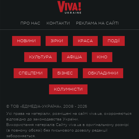
ПРО НАС
КОНТАКТИ
РЕКЛАМА НА САЙТІ
НОВИНИ
ЗІРКИ
КРАСА
ПОДІЇ
КУЛЬТУРА
АФІША
КІНО
СПЕЦТЕМИ
БІЗНЕС
ОБКЛАДИНКИ
КОЛУМНІСТИ
© ТОВ «ЕДІМЕДІА-УКРАЇНА», 2008 - 2026
Усі права на матеріали, розміщені на сайті viva.ua, охороняються
відповідно до законодавства України.
Використання матеріалів Сайту viva.ua в оригінальному розмірі
(в повному обсязі) без письмового дозволу редакції
забороняється.