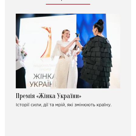
Премія «Жінка України»
Історії сили, дії та мрій, які змінюють країну.