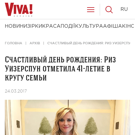
RU
НОВИНИ
ЗІРКИ
КРАСА
ПОДІЇ
КУЛЬТУРА
АФІША
КІНО
ГОЛОВНА
АРХІВ
СЧАСТЛИВЫЙ ДЕНЬ РОЖДЕНИЯ: РИЗ УИЗЕРСПУН О
Счастливый день рождения: Риз
Уизерспун отметила 41-летие в
кругу семьи
24.03.2017