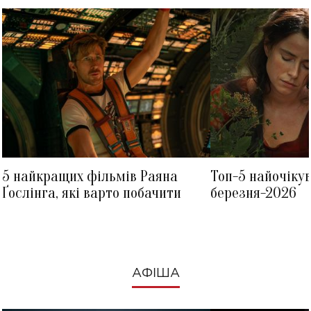
5 найкращих фільмів Раяна
Топ-5 найочіку
Ґослінга, які варто побачити
березня-2026
АФІША