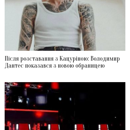
Після розставання з Кацуріною: Володимир
Дантес показався з новою обраницею