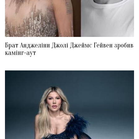
Брат Анджеліни Джолі Джеймс Гейвен зробив
камінг-аут