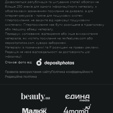
Дозволяється републікація та цитування статей обсягом не
більше 250 знаків для одного інформаційного матеріалу, з
обов'язковим зазначенням посилання на джерело, а для
Інтернет-ресурсів – пряме для пошукових систем
гіперпосилання, не закрите від індексації пошуковими
системами. Гіперпосилання має бути розміщене в підзаголовку
або першому абзаці матеріалу.
Передрук, копіювання, відтворення або інше використання
матеріалів, які містять посилання на rexfeatures.com або
depositphotos.com, суворо заборонені.
Матеріали із позначками
!
та
P
розміщені на правах реклами.
Редакція не несе відповідальності за достовірність цієї
інформації.
Стокові фото від:
Правила використання сайту
Політика конфіденційності
Редакційна політика