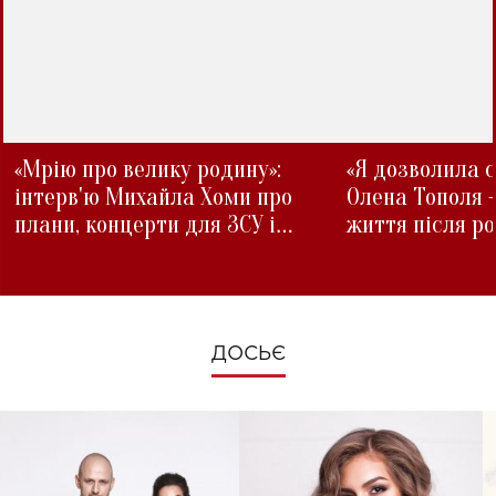
«Мрію про велику родину»:
«Я дозволила с
інтерв'ю Михайла Хоми про
Олена Тополя 
плани, концерти для ЗСУ і
життя після р
зміни під час війни
ДОСЬЄ