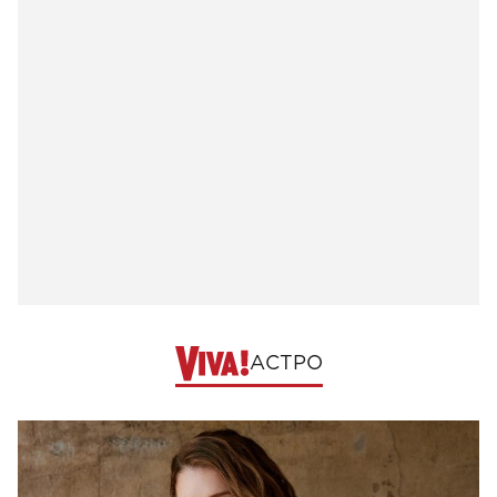
АСТРО