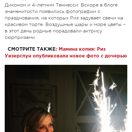
Диконом и 4-летним Теннесси. Вскоре в блоге
знаменитости появились фотографии с
празднования, на которых Риз задувает свечи на
красивом торте. Воздушные шары и море цветы –
в этот день родные порадовали актрису
сюрпризами.
СМОТРИТЕ ТАКЖЕ:
Мамина копия: Риз
Уизерспун опубликовала новое фото с дочерью