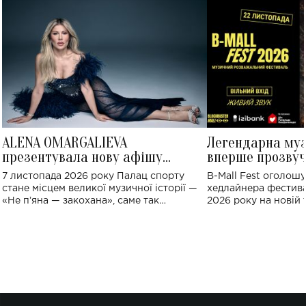
ALENA OMARGALIEVA
Легендарна му
презентувала нову афішу
вперше прозвуч
великого концерту в Палаці
Україні: де від
7 листопада 2026 року Палац спорту
B-Mall Fest оголош
спорту
стане місцем великої музичної історії —
хедлайнера фестива
«Не пʼяна — закохана», саме так
2026 року на новій т
символічно названо майбутній концерт
stage відбудеться у
ALENA OMARGALIEVA.
ENIGMA VOICES' OR