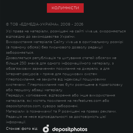
КОЛУМНІСТИ
© ТОВ «ЕДІМЕДІА-УКРАЇНА», 2008 - 2026
Усі права на матеріали, розміщені на сайті viva.ua, охороняються
відповідно до законодавства України.
Використання матеріалів Сайту viva.ua в оригінальному розмірі
(в повному обсязі) без письмового дозволу редакції
забороняється.
Дозволяється републікація та цитування статей обсягом не
більше 250 знаків для одного інформаційного матеріалу, з
обов'язковим зазначенням посилання на джерело, а для
Інтернет-ресурсів – пряме для пошукових систем
гіперпосилання, не закрите від індексації пошуковими
системами. Гіперпосилання має бути розміщене в підзаголовку
або першому абзаці матеріалу.
Передрук, копіювання, відтворення або інше використання
матеріалів, які містять посилання на rexfeatures.com або
depositphotos.com, суворо заборонені.
Матеріали із позначками
!
та
P
розміщені на правах реклами.
Редакція не несе відповідальності за достовірність цієї
інформації.
Стокові фото від: