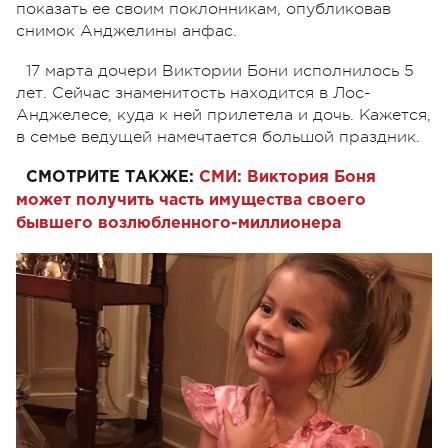
показать ее своим поклонникам, опубликовав
снимок Анджелины анфас.
17 марта дочери Виктории Бони исполнилось 5
лет. Сейчас знаменитость находится в Лос-
Анджелесе, куда к ней прилетела и дочь. Кажется,
в семье ведущей намечтается большой праздник.
СМОТРИТЕ ТАКЖЕ:
СМИ: Виктория Боня
может получить часть имущества своего
бывшего возлюбленного-миллионера