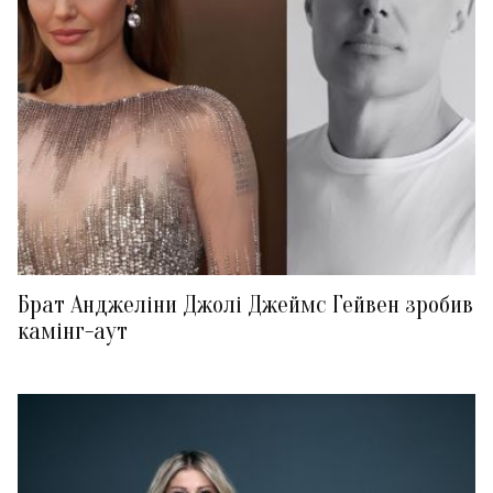
Брат Анджеліни Джолі Джеймс Гейвен зробив
камінг-аут