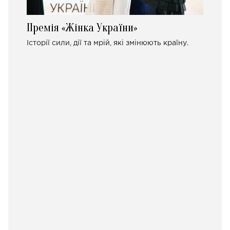
Премія «Жінка України»
Історії сили, дії та мрій, які змінюють країну.