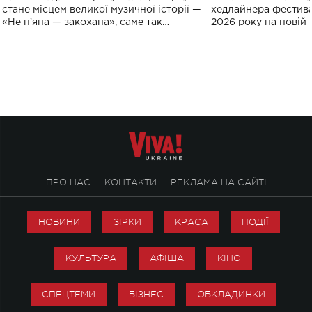
спорту
стане місцем великої музичної історії —
хедлайнера фестива
«Не пʼяна — закохана», саме так
2026 року на новій т
символічно названо майбутній концерт
stage відбудеться у
ALENA OMARGALIEVA.
ENIGMA VOICES' OR
ПРО НАС
КОНТАКТИ
РЕКЛАМА НА САЙТІ
НОВИНИ
ЗІРКИ
КРАСА
ПОДІЇ
КУЛЬТУРА
АФІША
КІНО
СПЕЦТЕМИ
БІЗНЕС
ОБКЛАДИНКИ