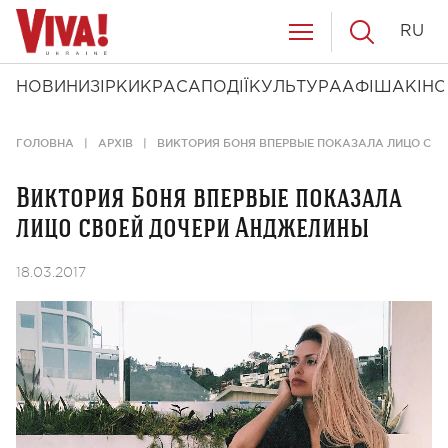
RU
НОВИНИ
ЗІРКИ
КРАСА
ПОДІЇ
КУЛЬТУРА
АФІША
КІНО
ГОЛОВНА
АРХІВ
ВИКТОРИЯ БОНЯ ВПЕРВЫЕ ПОКАЗАЛА ЛИЦО СВ
Виктория Боня впервые показала
лицо своей дочери Анджелины
18.03.2017