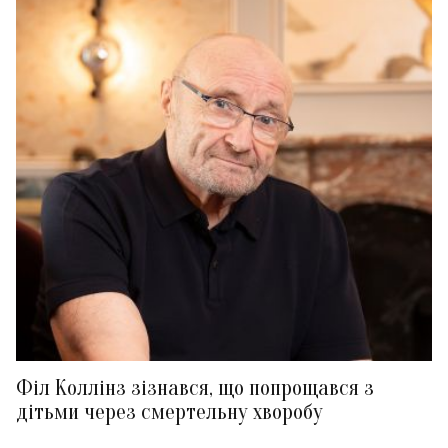
Філ Коллінз зізнався, що попрощався з
дітьми через смертельну хворобу