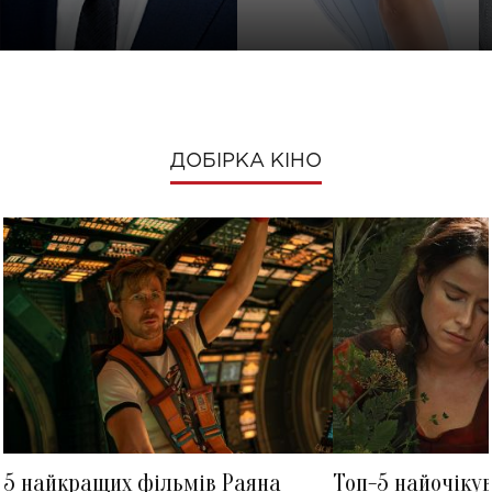
ДОБІРКА КІНО
5 найкращих фільмів Раяна
Топ-5 найочіку