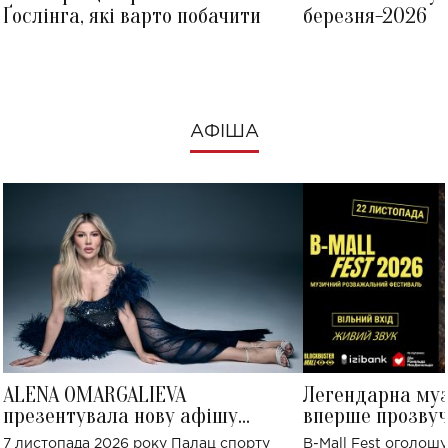
Ґослінга, які варто побачити
березня-2026
АФІША
ALENA OMARGALIEVA
Легендарна му
презентувала нову афішу
вперше прозвуч
великого концерту в Палаці
Україні: де від
7 листопада 2026 року Палац спорту
B-Mall Fest оголош