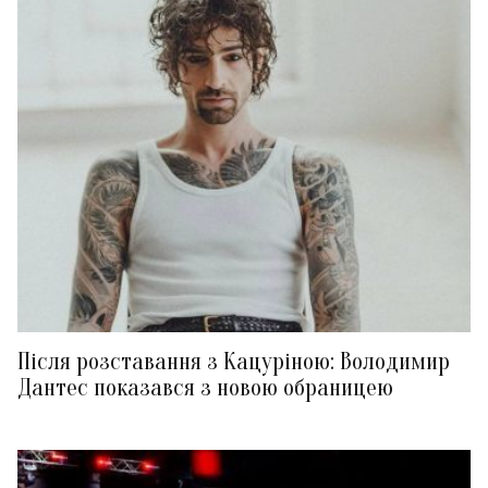
Після розставання з Кацуріною: Володимир
Дантес показався з новою обраницею