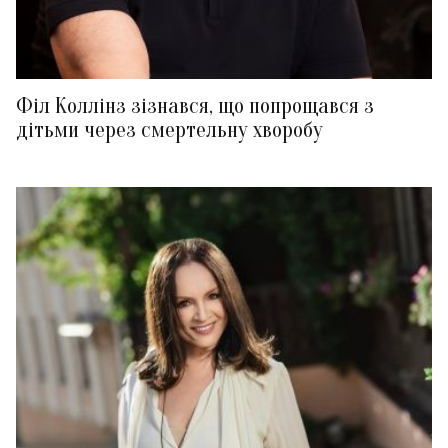
Філ Коллінз зізнався, що попрощався з
дітьми через смертельну хворобу