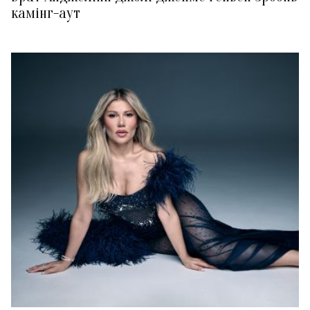
камінг-аут