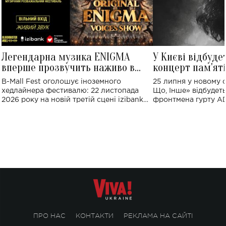
Легендарна музика ENIGMA
У Києві відбуде
вперше прозвучить наживо в
концерт пам'ят
Україні: де відбудеться концерт
Клименка: понад
B-Mall Fest оголошує іноземного
25 липня у новому o
виконають пісн
хедлайнера фестивалю: 22 листопада
Що, Інше» відбудеть
2026 року на новій третій сцені izibank
фронтмена гурту A
stage відбудеться українська прем'єра
Клименка. Це буде 
ENIGMA VOICES' ORIGINAL LIVE SHOW.
вечір, присвячений 
творчість стала си
справжньої любові д
ПРО НАС
КОНТАКТИ
РЕКЛАМА НА САЙТІ