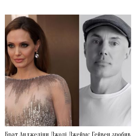
Брат Анджеліни Джолі Джеймс Гейвен зробив