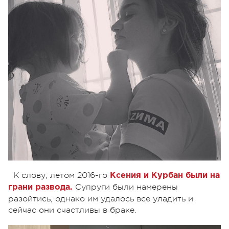
К слову, летом 2016-го
Ксения и Курбан были на
Супруги были намерены
грани развода.
разойтись, однако им удалось все уладить и
сейчас они счастливы в браке.