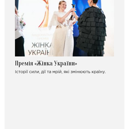
Премія «Жінка України»
Історії сили, дії та мрій, які змінюють країну.