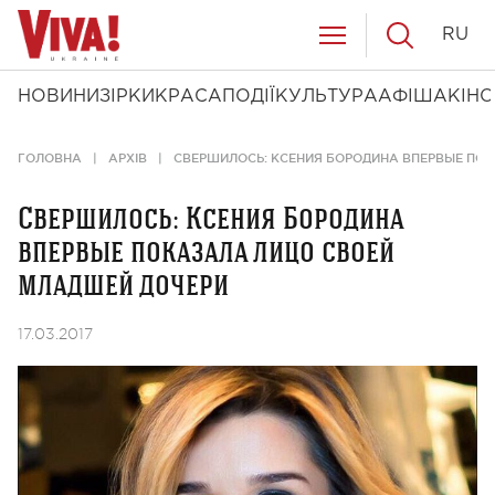
RU
НОВИНИ
ЗІРКИ
КРАСА
ПОДІЇ
КУЛЬТУРА
АФІША
КІНО
ГОЛОВНА
АРХІВ
СВЕРШИЛОСЬ: КСЕНИЯ БОРОДИНА ВПЕРВЫЕ ПО
Свершилось: Ксения Бородина
впервые показала лицо своей
младшей дочери
17.03.2017