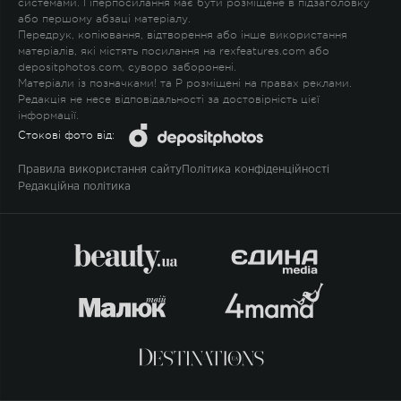
системами. Гіперпосилання має бути розміщене в підзаголовку
або першому абзаці матеріалу.
Передрук, копіювання, відтворення або інше використання
матеріалів, які містять посилання на rexfeatures.com або
depositphotos.com, суворо заборонені.
Матеріали із позначками
!
та
P
розміщені на правах реклами.
Редакція не несе відповідальності за достовірність цієї
інформації.
Стокові фото від:
Правила використання сайту
Політика конфіденційності
Редакційна політика