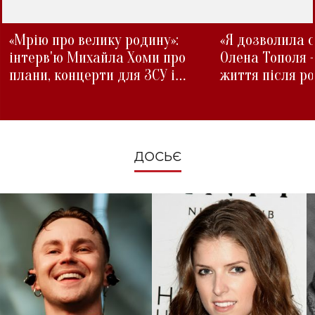
«Мрію про велику родину»:
«Я дозволила с
інтерв'ю Михайла Хоми про
Олена Тополя 
плани, концерти для ЗСУ і
життя після р
зміни під час війни
ДОСЬЄ