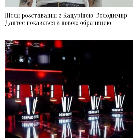
Після розставання з Кацуріною: Володимир
Дантес показався з новою обраницею