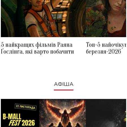
5 найкращих фільмів Раяна
Топ-5 найочіку
Ґослінга, які варто побачити
березня-2026
АФІША