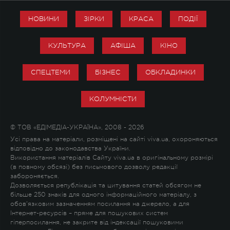
НОВИНИ
ЗІРКИ
КРАСА
ПОДІЇ
КУЛЬТУРА
АФІША
КІНО
СПЕЦТЕМИ
БІЗНЕС
ОБКЛАДИНКИ
КОЛУМНІСТИ
© ТОВ «ЕДІМЕДІА-УКРАЇНА», 2008 - 2026
Усі права на матеріали, розміщені на сайті viva.ua, охороняються
відповідно до законодавства України.
Використання матеріалів Сайту viva.ua в оригінальному розмірі
(в повному обсязі) без письмового дозволу редакції
забороняється.
Дозволяється републікація та цитування статей обсягом не
більше 250 знаків для одного інформаційного матеріалу, з
обов'язковим зазначенням посилання на джерело, а для
Інтернет-ресурсів – пряме для пошукових систем
гіперпосилання, не закрите від індексації пошуковими