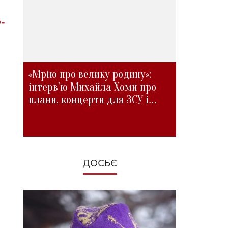
у-
«Мрію про велику родину»:
інтерв'ю Михайла Хоми про
плани, концерти для ЗСУ і
зміни під час війни
ДОСЬЄ