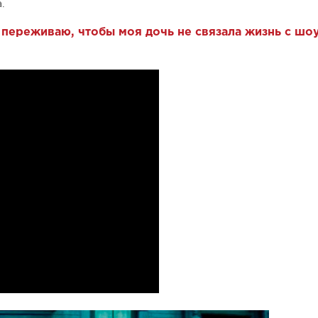
а.
 переживаю, чтобы моя дочь не связала жизнь с шо