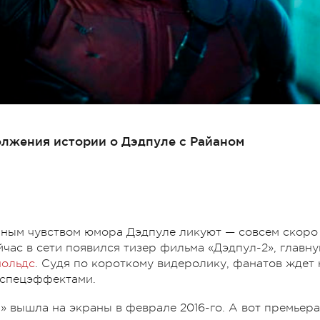
олжения истории о Дэдпуле с Райаном
чным чувством юмора Дэдпуле ликуют
—
совсем скоро
ейчас в сети появился тизер фильма «Дэдпул-2», главн
нольдс
. Судя по короткому видеролику, фанатов ждет 
 спецэффектами.
» вышла на экраны в феврале 2016-го. А вот премьера