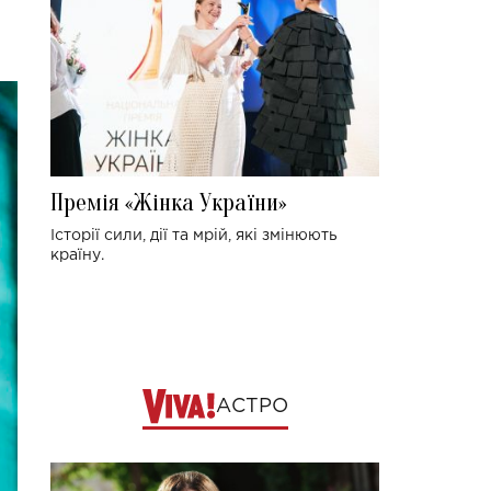
Премія «Жінка України»
Історії сили, дії та мрій, які змінюють
країну.
АСТРО