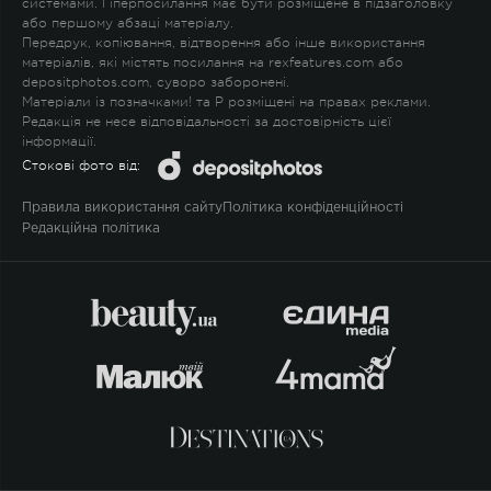
системами. Гіперпосилання має бути розміщене в підзаголовку
або першому абзаці матеріалу.
Передрук, копіювання, відтворення або інше використання
матеріалів, які містять посилання на rexfeatures.com або
depositphotos.com, суворо заборонені.
Матеріали із позначками
!
та
P
розміщені на правах реклами.
Редакція не несе відповідальності за достовірність цієї
інформації.
Стокові фото від:
Правила використання сайту
Політика конфіденційності
Редакційна політика