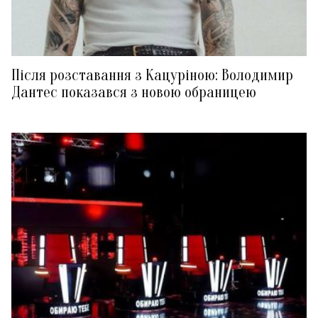
Після розставання з Кацуріною: Володимир
Дантес показався з новою обраницею