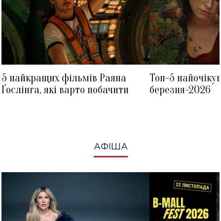
5 найкращих фільмів Раяна
Топ-5 найочіку
Ґослінга, які варто побачити
березня-2026
АФІША