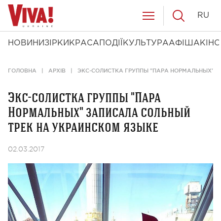
RU
НОВИНИ
ЗІРКИ
КРАСА
ПОДІЇ
КУЛЬТУРА
АФІША
КІНО
ГОЛОВНА
АРХІВ
ЭКС-СОЛИСТКА ГРУППЫ "ПАРА НОРМАЛЬНЫХ" З
Экс-солистка группы "Пара
Нормальных" записала сольный
трек на украинском языке
02.03.2017