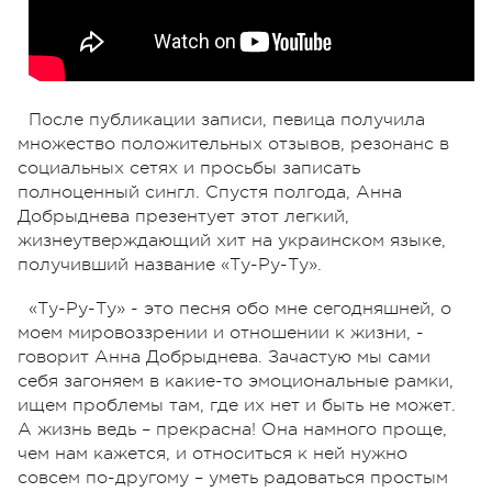
После публикации записи, певица получила
множество положительных отзывов, резонанс в
социальных сетях и просьбы записать
полноценный сингл. Спустя полгода, Анна
Добрыднева презентует этот легкий,
жизнеутверждающий хит на украинском языке,
получивший название «Ту-Ру-Ту».
«Ту-Ру-Ту» - это песня обо мне сегодняшней, о
моем мировоззрении и отношении к жизни, -
говорит Анна Добрыднева. Зачастую мы сами
себя загоняем в какие-то эмоциональные рамки,
ищем проблемы там, где их нет и быть не может.
А жизнь ведь – прекрасна! Она намного проще,
чем нам кажется, и относиться к ней нужно
совсем по-другому – уметь радоваться простым