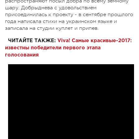
распространяют посыл добра по всему земному
шару. Добрыднева с удовольствием
присоединилась к проекту - в сентябре прошлого
года написала стихи на украинском языке и
записала на студии куплет и припев.
ЧИТАЙТЕ ТАКЖЕ:
Viva! Самые красивые-2017:
известны победители первого этапа
голосования