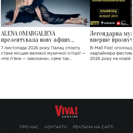
ALENA OMARGALIEVA
Легендарна му
презентувала нову афішу
вперше прозвуч
великого концерту в Палаці
Україні: де від
7 листопада 2026 року Палац спорту
B-Mall Fest оголош
спорту
стане місцем великої музичної історії —
хедлайнера фестива
«Не пʼяна — закохана», саме так
2026 року на новій т
символічно названо майбутній концерт
stage відбудеться у
ALENA OMARGALIEVA.
ENIGMA VOICES' OR
ПРО НАС
КОНТАКТИ
РЕКЛАМА НА САЙТІ