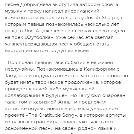
песне Добрыднева выступила автором слов, а
музыку к треку написал американский
композитор и исполнитель Terry Josiah Sharpe, с
которым певица познакомилась несколько лет
назад в Лос-Анджелесе на съемках своего видео
на трек «Футболка». Уже сейчас эта светлая,
жизнеутверждающая песня обещает стать
настоящим хитом грядущей весны.
По словам певицы, все события в ее жизни
неслучайны. Познакомившись в Калифорнии с
Tarry, она и подумать не могла, что это знакомство
будет иметь творческое продолжение, которое
приведет к какой-либо музыкальной
коллаборации в будущем. Но Tarry был очарован
талантом и харизмой Анны, и предложил
артистке поучаствовать в его международном
проекте «The Gratitude Song», в котором артисты
из разных стран мира записывают часть его
одноименной песни на своем родном языке и