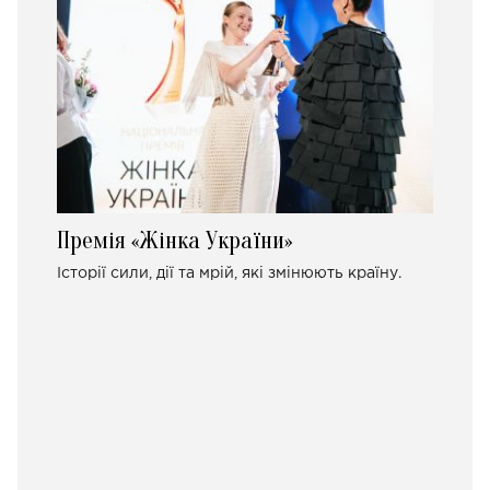
Премія «Жінка України»
Історії сили, дії та мрій, які змінюють країну.