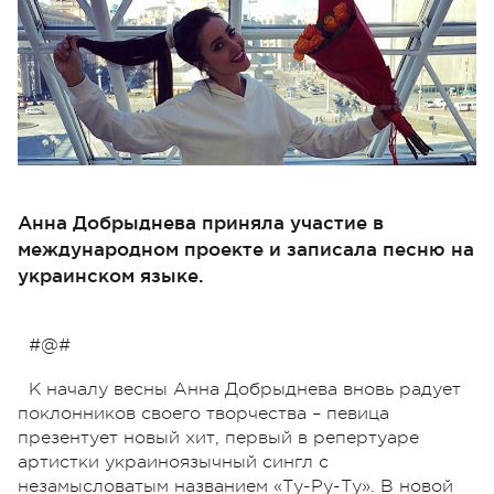
Анна Добрыднева приняла участие в
международном проекте и записала песню на
украинском языке.
#@#
К началу весны Анна Добрыднева вновь радует
поклонников своего творчества – певица
презентует новый хит, первый в репертуаре
артистки украиноязычный сингл с
незамысловатым названием «Ту-Ру-Ту». В новой