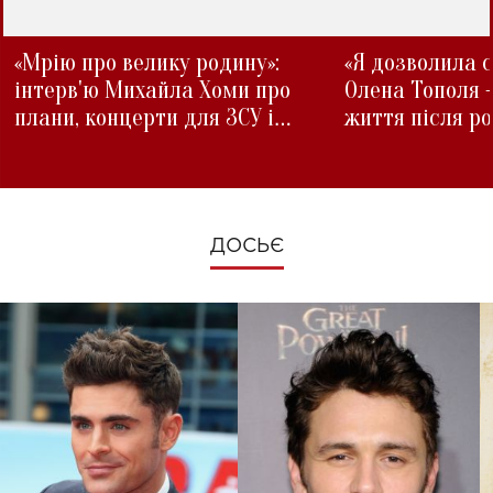
«Мрію про велику родину»:
«Я дозволила с
інтерв'ю Михайла Хоми про
Олена Тополя 
плани, концерти для ЗСУ і
життя після р
зміни під час війни
ДОСЬЄ