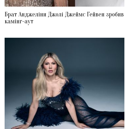
Брат Анджеліни Джолі Джеймс Гейвен зробив
камінг-аут