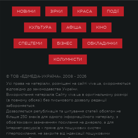
НОВИНИ
ЗІРКИ
КРАСА
ПОДІЇ
КУЛЬТУРА
АФІША
КІНО
СПЕЦТЕМИ
БІЗНЕС
ОБКЛАДИНКИ
КОЛУМНІСТИ
© ТОВ «ЕДІМЕДІА-УКРАЇНА», 2008 - 2026
Усі права на матеріали, розміщені на сайті viva.ua, охороняються
відповідно до законодавства України.
Використання матеріалів Сайту viva.ua в оригінальному розмірі
(в повному обсязі) без письмового дозволу редакції
забороняється.
Дозволяється републікація та цитування статей обсягом не
більше 250 знаків для одного інформаційного матеріалу, з
обов'язковим зазначенням посилання на джерело, а для
Інтернет-ресурсів – пряме для пошукових систем
гіперпосилання, не закрите від індексації пошуковими