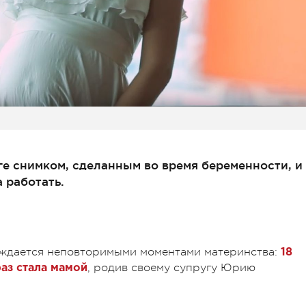
ге снимком, сделанным во время беременности, и
 работать.
ждается неповторимыми моментами материнства:
18
, родив своему супругу Юрию
аз стала мамой