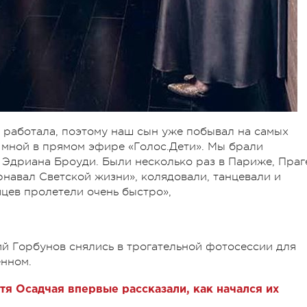
о работала, поэтому наш сын уже побывал на самых
о мной в прямом эфире «Голос.Дети». Мы брали
 Эдриана Броуди. Были несколько раз в Париже, Праг
рнавал Светской жизни», колядовали, танцевали и
яцев пролетели очень быстро»,
ий Горбунов снялись в трогательной фотосессии для
енном.
я Осадчая впервые рассказали, как начался их