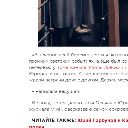
«В течение всей беременности я активн
громких светских событиях, а еще был с
интервью у
Тома Хэнкса
,
Милы Йовович
и
Юрмале и не только. Снимали вместе «Ка
ждали встречи друг с другом. Девять мес
– написала ведущая.
К слову, не так давно Катя Осачая и Юр
журнала Viva!, рассказав о самом сокров
ЧИТАЙТЕ ТАКЖЕ:
Юрий Горбунов и Кат
роман