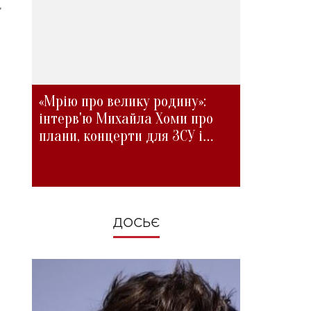
,
«Мрію про велику родину»:
інтерв'ю Михайла Хоми про
плани, концерти для ЗСУ і
зміни під час війни
ДОСЬЄ