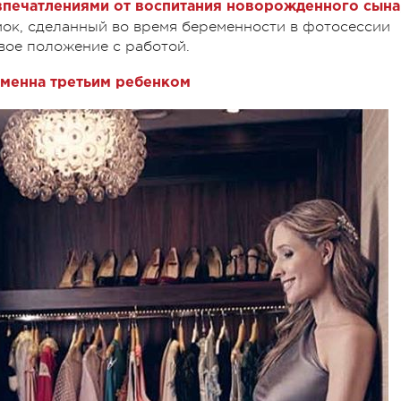
впечатлениями от воспитания новорожденного сына
мок, сделанный во время беременности в фотосессии
 свое положение с работой.
менна третьим ребенком