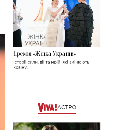
Премія «Жінка України»
Історії сили, дії та мрій, які змінюють
країну.
АСТРО