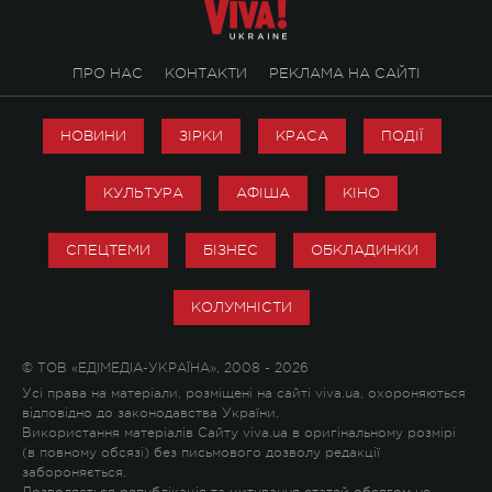
ПРО НАС
КОНТАКТИ
РЕКЛАМА НА САЙТІ
НОВИНИ
ЗІРКИ
КРАСА
ПОДІЇ
КУЛЬТУРА
АФІША
КІНО
СПЕЦТЕМИ
БІЗНЕС
ОБКЛАДИНКИ
КОЛУМНІСТИ
© ТОВ «ЕДІМЕДІА-УКРАЇНА», 2008 - 2026
Усі права на матеріали, розміщені на сайті viva.ua, охороняються
відповідно до законодавства України.
Використання матеріалів Сайту viva.ua в оригінальному розмірі
(в повному обсязі) без письмового дозволу редакції
забороняється.