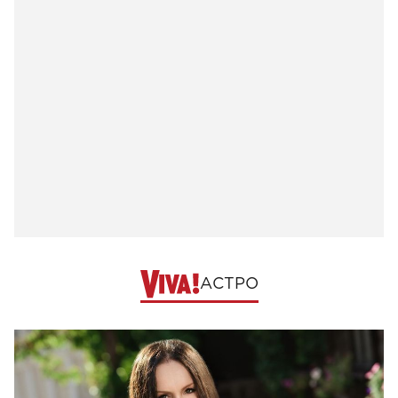
АСТРО