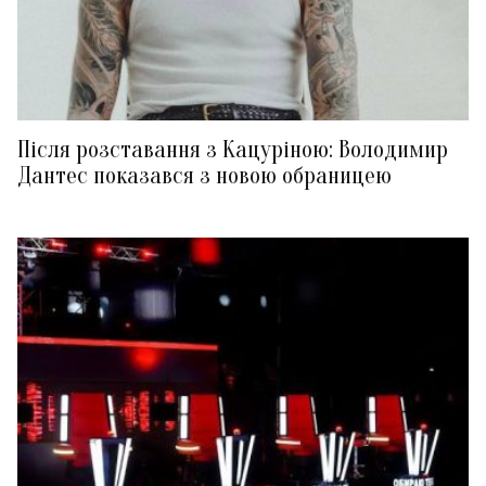
Після розставання з Кацуріною: Володимир
Дантес показався з новою обраницею