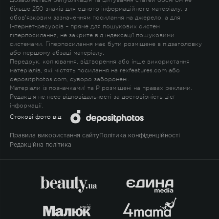
Дозволяється републікація та цитування статей обсягом не
більше 250 знаків для одного інформаційного матеріалу, з
обов'язковим зазначенням посилання на джерело, а для
Інтернет-ресурсів – пряме для пошукових систем
гіперпосилання, не закрите від індексації пошуковими
системами. Гіперпосилання має бути розміщене в підзаголовку
або першому абзаці матеріалу.
Передрук, копіювання, відтворення або інше використання
матеріалів, які містять посилання на rexfeatures.com або
depositphotos.com, суворо заборонені.
Матеріали із позначками
!
та
P
розміщені на правах реклами.
Редакція не несе відповідальності за достовірність цієї
інформації.
Стокові фото від:
Правила використання сайту
Політика конфіденційності
Редакційна політика