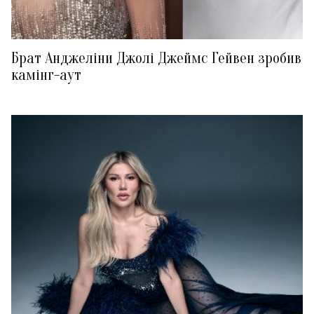
Брат Анджеліни Джолі Джеймс Гейвен зробив
камінг-аут