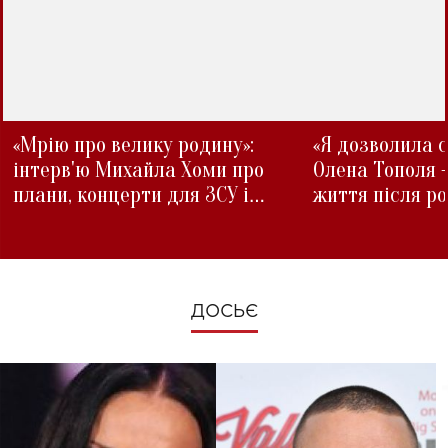
«Мрію про велику родину»:
«Я дозволила с
інтерв'ю Михайла Хоми про
Олена Тополя 
плани, концерти для ЗСУ і
життя після р
зміни під час війни
ДОСЬЄ