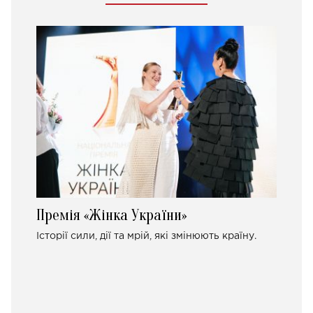
Премія «Жінка України»
Історії сили, дії та мрій, які змінюють країну.