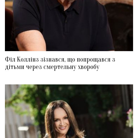
Філ Коллінз зізнався, що попрощався з
дітьми через смертельну хворобу