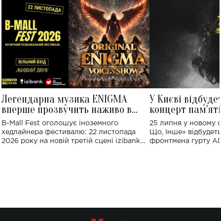
Легендарна музика ENIGMA
У Києві відбуде
вперше прозвучить наживо в
концерт пам'ят
Україні: де відбудеться концерт
Клименка: понад
B-Mall Fest оголошує іноземного
25 липня у новому o
виконають пісн
хедлайнера фестивалю: 22 листопада
Що, Інше» відбудеть
2026 року на новій третій сцені izibank
фронтмена гурту A
stage відбудеться українська прем'єра
Клименка. Це буде 
ENIGMA VOICES' ORIGINAL LIVE SHOW.
вечір, присвячений 
творчість стала си
справжньої любові д