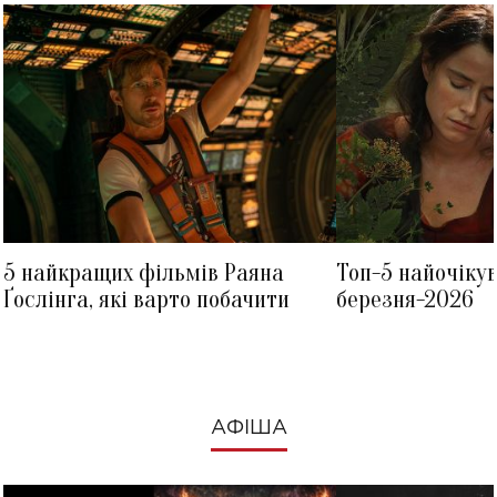
5 найкращих фільмів Раяна
Топ-5 найочіку
Ґослінга, які варто побачити
березня-2026
АФІША