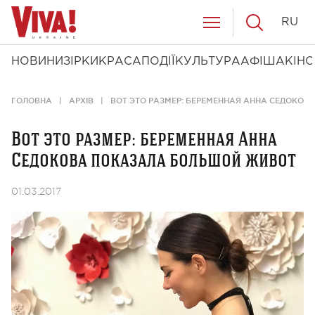
RU
НОВИНИ
ЗІРКИ
КРАСА
ПОДІЇ
КУЛЬТУРА
АФІША
КІНО
ГОЛОВНА
АРХІВ
ВОТ ЭТО РАЗМЕР: БЕРЕМЕННАЯ АННА СЕДОКО
Вот это размер: беременная Анна
Седокова показала большой живот
01.03.2017