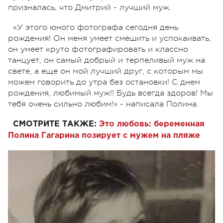
призналась, что Дмитрий - лучший муж.
«У этого юного фотографа сегодня день
рождения! Он меня умеет смешить и успокаивать,
он умеет круто фотографировать и классно
танцует, он самый добрый и терпеливый муж на
свете, а еще он мой лучший друг, с которым мы
можем говорить до утра без остановки! С днем
рождения, любимый муж!! Будь всегда здоров! Мы
тебя очень сильно любим!» - написала Полина.
СМОТРИТЕ ТАКЖЕ:
Это любовь: беременная
Полина Гагарина позирует с мужем на пляже