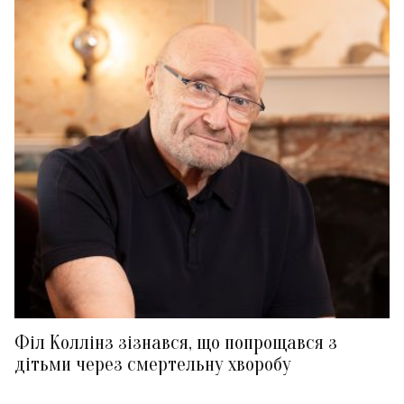
Філ Коллінз зізнався, що попрощався з
дітьми через смертельну хворобу