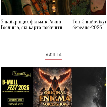
5 найкращих фільмів Раяна
Топ-5 найочіку
Ґослінга, які варто побачити
березня-2026
АФІША