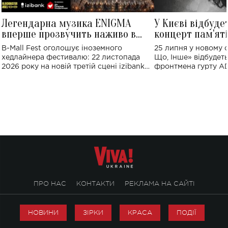
Легендарна музика ENIGMA
У Києві відбуде
вперше прозвучить наживо в
концерт пам'ят
Україні: де відбудеться концерт
Клименка: понад
B-Mall Fest оголошує іноземного
25 липня у новому o
виконають пісн
хедлайнера фестивалю: 22 листопада
Що, Інше» відбудеть
2026 року на новій третій сцені izibank
фронтмена гурту A
stage відбудеться українська прем'єра
Клименка. Це буде 
ENIGMA VOICES' ORIGINAL LIVE SHOW.
вечір, присвячений 
творчість стала си
справжньої любові д
ПРО НАС
КОНТАКТИ
РЕКЛАМА НА САЙТІ
НОВИНИ
ЗІРКИ
КРАСА
ПОДІЇ