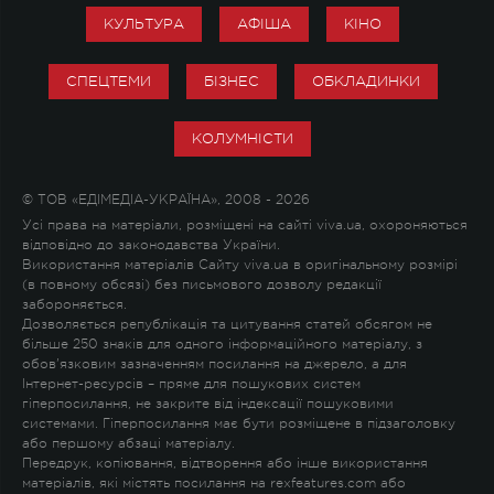
КУЛЬТУРА
АФІША
КІНО
СПЕЦТЕМИ
БІЗНЕС
ОБКЛАДИНКИ
КОЛУМНІСТИ
© ТОВ «ЕДІМЕДІА-УКРАЇНА», 2008 - 2026
Усі права на матеріали, розміщені на сайті viva.ua, охороняються
відповідно до законодавства України.
Використання матеріалів Сайту viva.ua в оригінальному розмірі
(в повному обсязі) без письмового дозволу редакції
забороняється.
Дозволяється републікація та цитування статей обсягом не
більше 250 знаків для одного інформаційного матеріалу, з
обов'язковим зазначенням посилання на джерело, а для
Інтернет-ресурсів – пряме для пошукових систем
гіперпосилання, не закрите від індексації пошуковими
системами. Гіперпосилання має бути розміщене в підзаголовку
або першому абзаці матеріалу.
Передрук, копіювання, відтворення або інше використання
матеріалів, які містять посилання на rexfeatures.com або