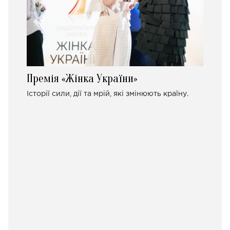
Премія «Жінка України»
Історії сили, дії та мрій, які змінюють країну.