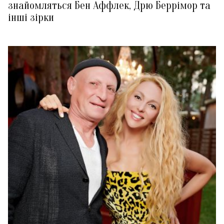
знайомляться Бен Аффлек, Дрю Беррімор та
інші зірки