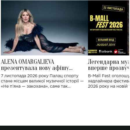
ALENA OMARGALIEVA
Легендарна му
презентувала нову афішу
вперше прозвуч
великого концерту в Палаці
Україні: де від
7 листопада 2026 року Палац спорту
B-Mall Fest оголош
спорту
стане місцем великої музичної історії —
хедлайнера фестива
«Не пʼяна — закохана», саме так
2026 року на новій т
символічно названо майбутній концерт
stage відбудеться у
ALENA OMARGALIEVA.
ENIGMA VOICES' OR