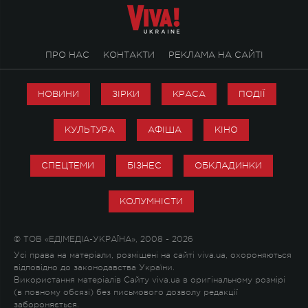
ПРО НАС
КОНТАКТИ
РЕКЛАМА НА САЙТІ
НОВИНИ
ЗІРКИ
КРАСА
ПОДІЇ
КУЛЬТУРА
АФІША
КІНО
СПЕЦТЕМИ
БІЗНЕС
ОБКЛАДИНКИ
КОЛУМНІСТИ
© ТОВ «ЕДІМЕДІА-УКРАЇНА», 2008 - 2026
Усі права на матеріали, розміщені на сайті viva.ua, охороняються
відповідно до законодавства України.
Використання матеріалів Сайту viva.ua в оригінальному розмірі
(в повному обсязі) без письмового дозволу редакції
забороняється.