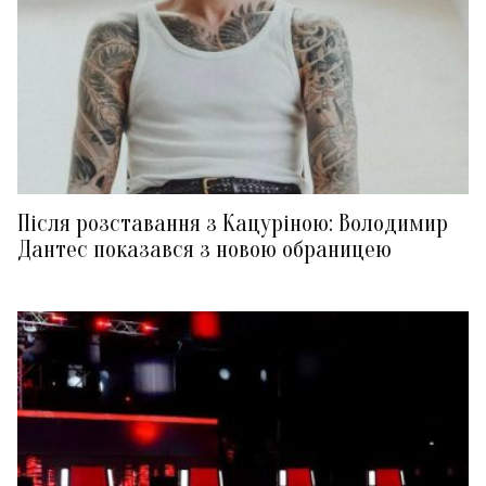
Після розставання з Кацуріною: Володимир
Дантес показався з новою обраницею