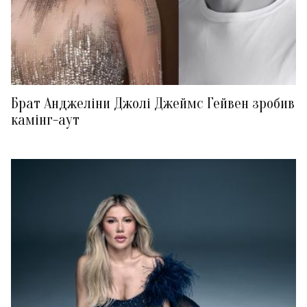
Брат Анджеліни Джолі Джеймс Гейвен зробив
камінг-аут