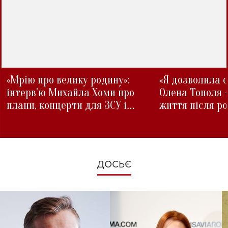
«Мрію про велику родину»:
«Я дозволила с
інтерв'ю Михайла Хоми про
Олена Тополя 
плани, концерти для ЗСУ і
життя після р
зміни під час війни
ДОСЬЄ