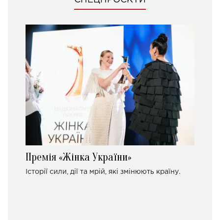
Премія «Жінка України»
Історії сили, дії та мрій, які змінюють країну.