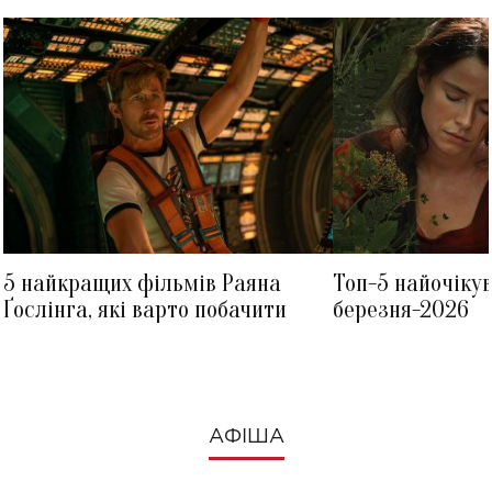
5 найкращих фільмів Раяна
Топ-5 найочіку
Ґослінга, які варто побачити
березня-2026
АФІША