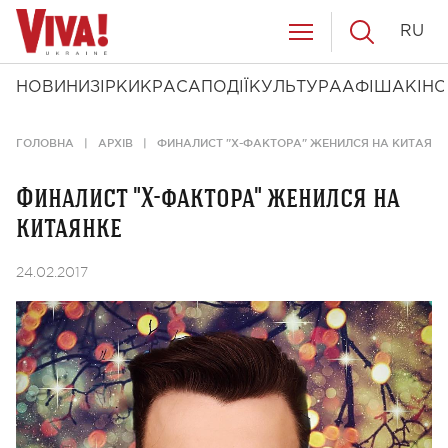
RU
НОВИНИ
ЗІРКИ
КРАСА
ПОДІЇ
КУЛЬТУРА
АФІША
КІНО
ГОЛОВНА
АРХІВ
ФИНАЛИСТ "Х-ФАКТОРА" ЖЕНИЛСЯ НА КИТАЯНК
Финалист "Х-фактора" женился на
китаянке
24.02.2017