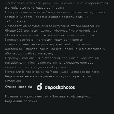
Усі права на матеріали, розміщені на сайті viva.ua, охороняються
відповідно до законодавства України.
Використання матеріалів Сайту viva.ua в оригінальному розмірі
(в повному обсязі) без письмового дозволу редакції
забороняється.
Дозволяється републікація та цитування статей обсягом не
більше 250 знаків для одного інформаційного матеріалу, з
обов'язковим зазначенням посилання на джерело, а для
Інтернет-ресурсів – пряме для пошукових систем
гіперпосилання, не закрите від індексації пошуковими
системами. Гіперпосилання має бути розміщене в підзаголовку
або першому абзаці матеріалу.
Передрук, копіювання, відтворення або інше використання
матеріалів, які містять посилання на rexfeatures.com або
depositphotos.com, суворо заборонені.
Матеріали із позначками
!
та
P
розміщені на правах реклами.
Редакція не несе відповідальності за достовірність цієї
інформації.
Стокові фото від:
Правила використання сайту
Політика конфіденційності
Редакційна політика