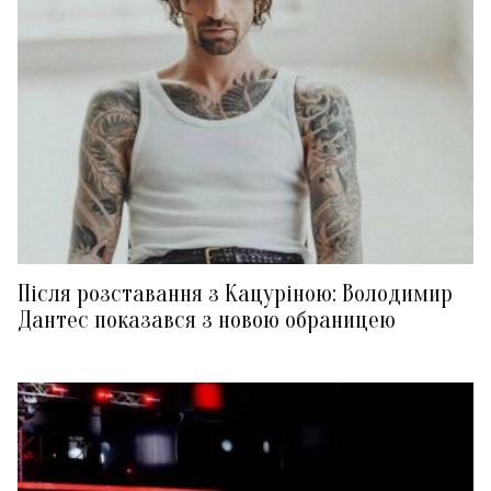
Після розставання з Кацуріною: Володимир
Дантес показався з новою обраницею