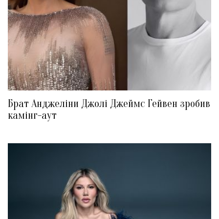
Брат Анджеліни Джолі Джеймс Гейвен зробив
камінг-аут