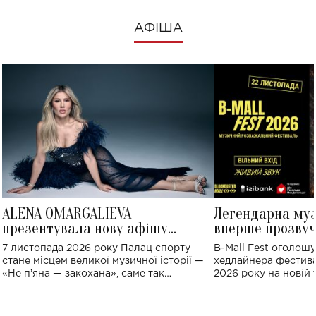
АФІША
ALENA OMARGALIEVA
Легендарна му
презентувала нову афішу
вперше прозвуч
великого концерту в Палаці
Україні: де від
7 листопада 2026 року Палац спорту
B-Mall Fest оголош
спорту
стане місцем великої музичної історії —
хедлайнера фестива
«Не пʼяна — закохана», саме так
2026 року на новій т
символічно названо майбутній концерт
stage відбудеться у
ALENA OMARGALIEVA.
ENIGMA VOICES' OR