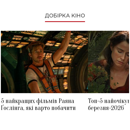
ДОБІРКА КІНО
5 найкращих фільмів Раяна
Топ-5 найочіку
Ґослінга, які варто побачити
березня-2026