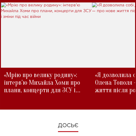
«Мрію про велику родину»:
«Я дозволила с
інтерв'ю Михайла Хоми про
Олена Тополя 
плани, концерти для ЗСУ і
життя після р
зміни під час війни
ДОСЬЄ