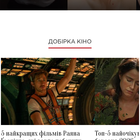
ДОБІРКА КІНО
5 найкращих фільмів Раяна
Топ-5 найочіку