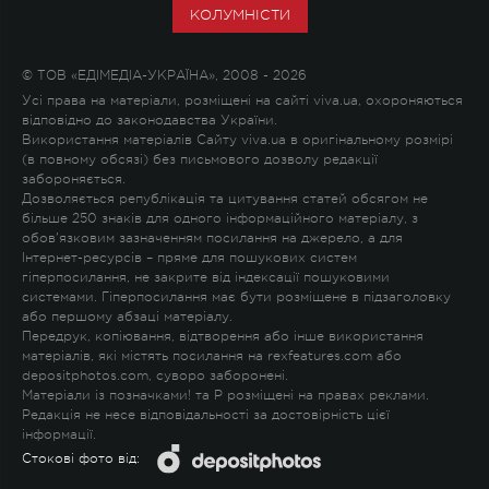
КОЛУМНІСТИ
© ТОВ «ЕДІМЕДІА-УКРАЇНА», 2008 - 2026
Усі права на матеріали, розміщені на сайті viva.ua, охороняються
відповідно до законодавства України.
Використання матеріалів Сайту viva.ua в оригінальному розмірі
(в повному обсязі) без письмового дозволу редакції
забороняється.
Дозволяється републікація та цитування статей обсягом не
більше 250 знаків для одного інформаційного матеріалу, з
обов'язковим зазначенням посилання на джерело, а для
Інтернет-ресурсів – пряме для пошукових систем
гіперпосилання, не закрите від індексації пошуковими
системами. Гіперпосилання має бути розміщене в підзаголовку
або першому абзаці матеріалу.
Передрук, копіювання, відтворення або інше використання
матеріалів, які містять посилання на rexfeatures.com або
depositphotos.com, суворо заборонені.
Матеріали із позначками
!
та
P
розміщені на правах реклами.
Редакція не несе відповідальності за достовірність цієї
інформації.
Стокові фото від: