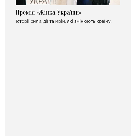
Премія «Жінка України»
Історії сили, дії та мрій, які змінюють країну.