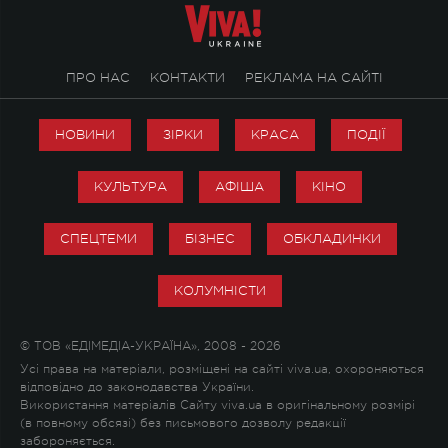
ПРО НАС
КОНТАКТИ
РЕКЛАМА НА САЙТІ
НОВИНИ
ЗІРКИ
КРАСА
ПОДІЇ
КУЛЬТУРА
АФІША
КІНО
СПЕЦТЕМИ
БІЗНЕС
ОБКЛАДИНКИ
КОЛУМНІСТИ
© ТОВ «ЕДІМЕДІА-УКРАЇНА», 2008 - 2026
Усі права на матеріали, розміщені на сайті viva.ua, охороняються
відповідно до законодавства України.
Використання матеріалів Сайту viva.ua в оригінальному розмірі
(в повному обсязі) без письмового дозволу редакції
забороняється.