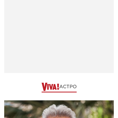
АСТРО