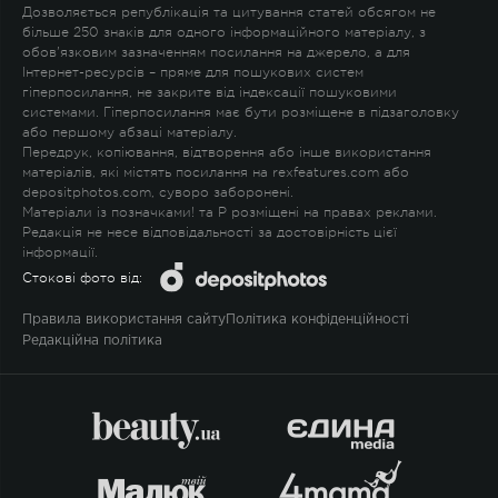
Дозволяється републікація та цитування статей обсягом не
більше 250 знаків для одного інформаційного матеріалу, з
обов'язковим зазначенням посилання на джерело, а для
Інтернет-ресурсів – пряме для пошукових систем
гіперпосилання, не закрите від індексації пошуковими
системами. Гіперпосилання має бути розміщене в підзаголовку
або першому абзаці матеріалу.
Передрук, копіювання, відтворення або інше використання
матеріалів, які містять посилання на rexfeatures.com або
depositphotos.com, суворо заборонені.
Матеріали із позначками
!
та
P
розміщені на правах реклами.
Редакція не несе відповідальності за достовірність цієї
інформації.
Стокові фото від:
Правила використання сайту
Політика конфіденційності
Редакційна політика