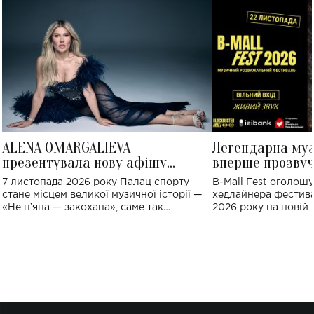
ALENA OMARGALIEVA
Легендарна му
презентувала нову афішу
вперше прозвуч
великого концерту в Палаці
Україні: де від
7 листопада 2026 року Палац спорту
B-Mall Fest оголош
спорту
стане місцем великої музичної історії —
хедлайнера фестива
«Не пʼяна — закохана», саме так
2026 року на новій т
символічно названо майбутній концерт
stage відбудеться у
ALENA OMARGALIEVA.
ENIGMA VOICES' OR