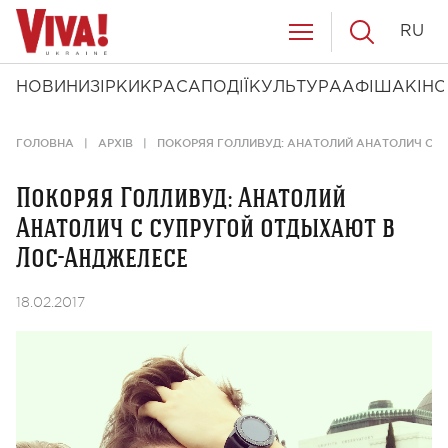
RU
НОВИНИ
ЗІРКИ
КРАСА
ПОДІЇ
КУЛЬТУРА
АФІША
КІНО
ГОЛОВНА
АРХІВ
ПОКОРЯЯ ГОЛЛИВУД: АНАТОЛИЙ АНАТОЛИЧ С 
Покоряя Голливуд: Анатолий
Анатолич с супругой отдыхают в
Лос-Анджелесе
18.02.2017