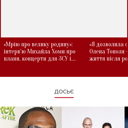
«Мрію про велику родину»:
«Я дозволила с
інтерв'ю Михайла Хоми про
Олена Тополя 
плани, концерти для ЗСУ і
життя після р
зміни під час війни
ДОСЬЄ