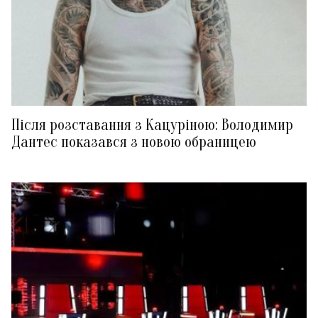
Після розставання з Кацуріною: Володимир
Дантес показався з новою обраницею