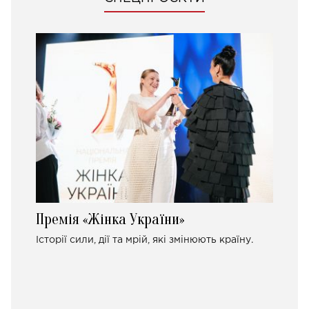
Премія «Жінка України»
Історії сили, дії та мрій, які змінюють країну.