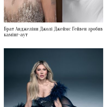
Брат Анджеліни Джолі Джеймс Гейвен зробив
камінг-аут