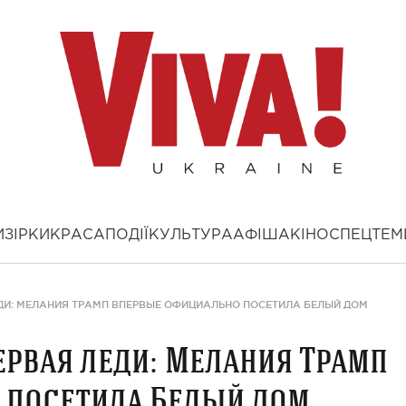
И
ЗІРКИ
КРАСА
ПОДІЇ
КУЛЬТУРА
АФІША
КІНО
СПЕЦТЕМ
ДИ: МЕЛАНИЯ ТРАМП ВПЕРВЫЕ ОФИЦИАЛЬНО ПОСЕТИЛА БЕЛЫЙ ДОМ
ервая леди: Мелания Трамп
 посетила Белый дом