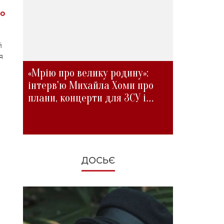
 о
й
я
«Мрію про велику родину»:
інтерв'ю Михайла Хоми про
плани, концерти для ЗСУ і
зміни під час війни
ДОСЬЄ