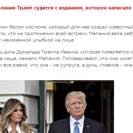
елания Трамп судится с изданием, которое написало
ном белом костюме, который для нее создал известны
ть, что на протяжении всей встречи Мелания вела себ
 с неизменной улыбкой на лице.
ь дочь Дональда Трампа Иванка, которая появляется с
 чаще, нежели Мелания. Поговаривают, что она хочет
се равно, что она - не супруга, а дочь, главное - она