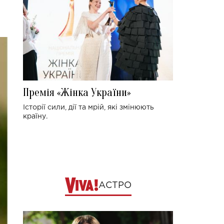
Премія «Жінка України»
Історії сили, дії та мрій, які змінюють
країну.
АСТРО