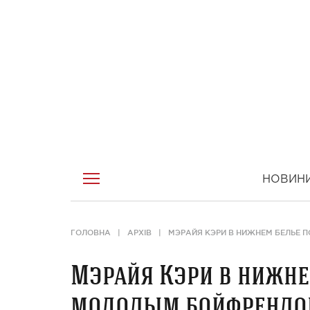
НОВИН
ГОЛОВНА
АРХІВ
МЭРАЙЯ КЭРИ В НИЖНЕМ БЕЛЬЕ 
Мэрайя Кэри в нижне
молодым бойфренд