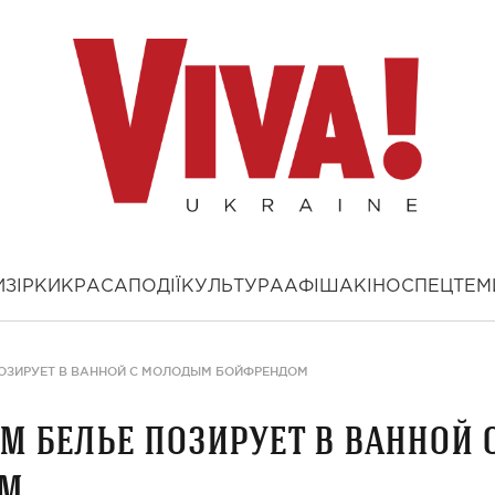
И
ЗІРКИ
КРАСА
ПОДІЇ
КУЛЬТУРА
АФІША
КІНО
СПЕЦТЕМ
ПОЗИРУЕТ В ВАННОЙ С МОЛОДЫМ БОЙФРЕНДОМ
м белье позирует в ванной 
ом