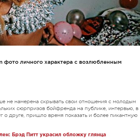
am фото личного характера с возлюбленным
ьше не намерена скрывать свои отношения с молодым
льких сюрпризов бойфренда на публике, интервью, в
 о друге, пришло время показать и более пикантную
лен: Брэд Питт украсил обложку глянца