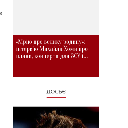
на
«Мрію про велику родину»:
інтерв'ю Михайла Хоми про
плани, концерти для ЗСУ і
зміни під час війни
ДОСЬЄ