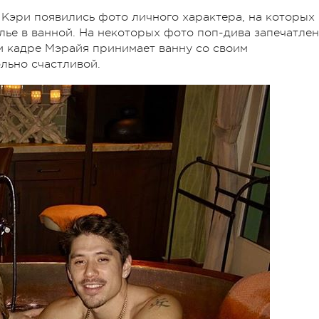
 Кэри появились фото личного характера, на которых
лье в ванной. На некоторых фото поп-дива запечатле
ом кадре Мэрайя принимает ванну со своим
льно счастливой.