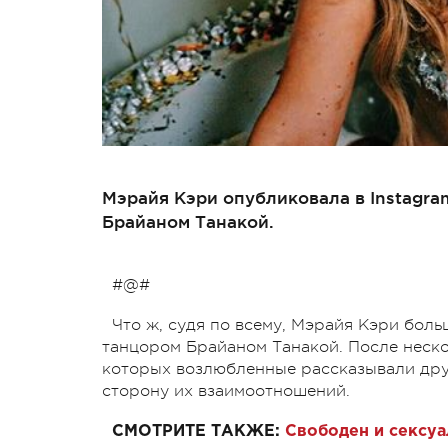
Мэрайя Кэри опубликовала в Instagr
Брайаном Танакой.
#@#
Что ж, судя по всему, Мэрайя Кэри бол
танцором Брайаном Танакой. После неско
которых возлюбленные рассказывали друг
сторону их взаимоотношений.
СМОТРИТЕ ТАКЖЕ:
Свободен и сексуа