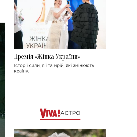
Премія «Жінка України»
Історії сили, дії та мрій, які змінюють
країну.
АСТРО