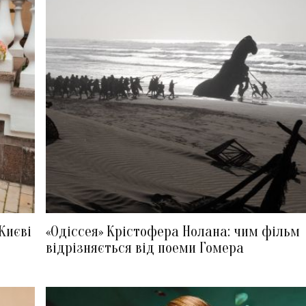
Києві
«Одіссея» Крістофера Нолана: чим фільм
відрізняється від поеми Гомера