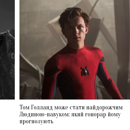
Том Голланд може стати найдорожчим
Людиною-павуком: який гонорар йому
прогнозують