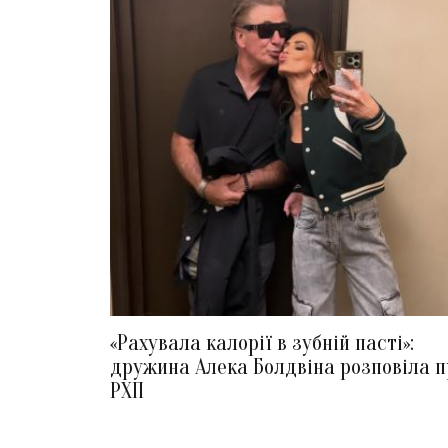
«Рахувала калорії в зубній пасті»:
дружина Алека Болдвіна розповіла п
РХП