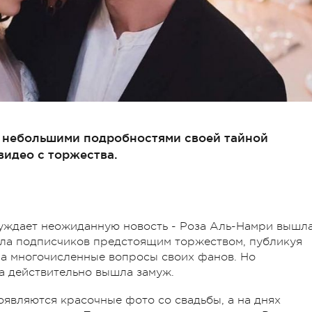
 небольшими подробностями своей тайной
видео с торжества.
уждает неожиданную новость - Роза Аль-Намри вышл
ала подписчиков предстоящим торжеством, публикуя
на многочисленные вопросы своих фанов. Но
а действительно вышла замуж.
оявляются красочные фото со свадьбы, а на днях