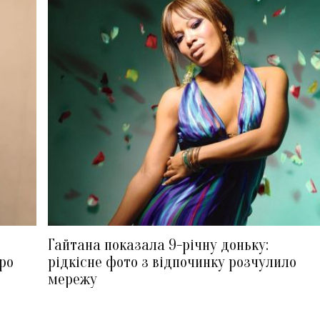
Гайтана показала 9-річну доньку:
ро
рідкісне фото з відпочинку розчулило
мережу