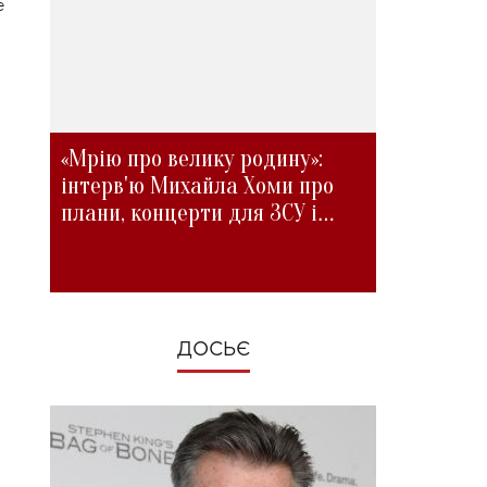
е
«Мрію про велику родину»:
інтерв'ю Михайла Хоми про
плани, концерти для ЗСУ і
зміни під час війни
ДОСЬЄ