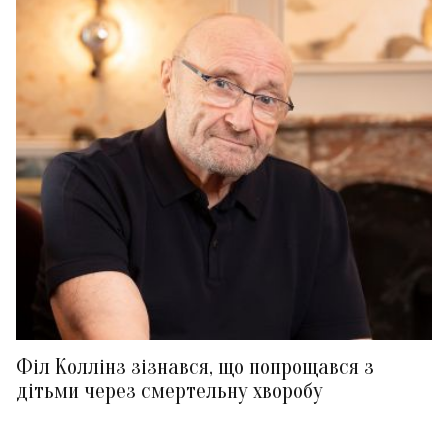
Філ Коллінз зізнався, що попрощався з
дітьми через смертельну хворобу