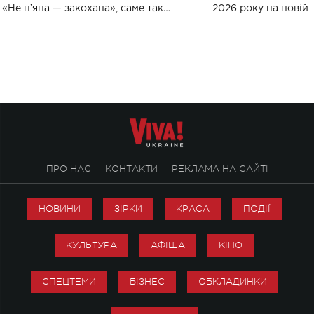
«Не пʼяна — закохана», саме так
2026 року на новій т
символічно названо майбутній концерт
stage відбудеться у
ALENA OMARGALIEVA.
ENIGMA VOICES' OR
ПРО НАС
КОНТАКТИ
РЕКЛАМА НА САЙТІ
НОВИНИ
ЗІРКИ
КРАСА
ПОДІЇ
КУЛЬТУРА
АФІША
КІНО
СПЕЦТЕМИ
БІЗНЕС
ОБКЛАДИНКИ