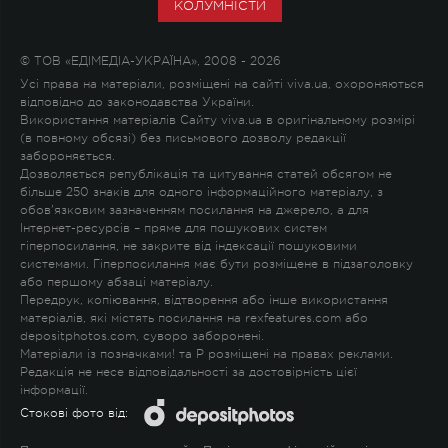
КОЛУМНІСТИ
© ТОВ «ЕДІМЕДІА-УКРАЇНА», 2008 - 2026
Усі права на матеріали, розміщені на сайті viva.ua, охороняються
відповідно до законодавства України.
Використання матеріалів Сайту viva.ua в оригінальному розмірі
(в повному обсязі) без письмового дозволу редакції
забороняється.
Дозволяється републікація та цитування статей обсягом не
більше 250 знаків для одного інформаційного матеріалу, з
обов'язковим зазначенням посилання на джерело, а для
Інтернет-ресурсів – пряме для пошукових систем
гіперпосилання, не закрите від індексації пошуковими
системами. Гіперпосилання має бути розміщене в підзаголовку
або першому абзаці матеріалу.
Передрук, копіювання, відтворення або інше використання
матеріалів, які містять посилання на rexfeatures.com або
depositphotos.com, суворо заборонені.
Матеріали із позначками
!
та
P
розміщені на правах реклами.
Редакція не несе відповідальності за достовірність цієї
інформації.
Стокові фото від: