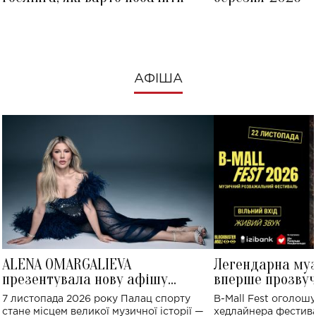
АФІША
ALENA OMARGALIEVA
Легендарна му
презентувала нову афішу
вперше прозвуч
великого концерту в Палаці
Україні: де від
7 листопада 2026 року Палац спорту
B-Mall Fest оголош
спорту
стане місцем великої музичної історії —
хедлайнера фестива