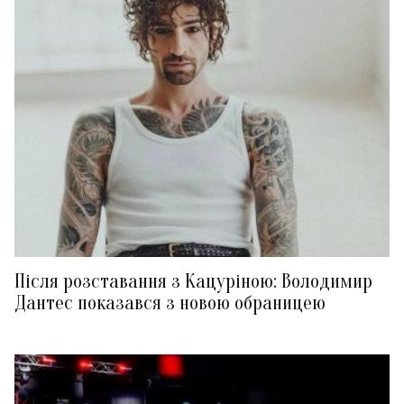
Після розставання з Кацуріною: Володимир
Дантес показався з новою обраницею