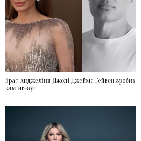
Брат Анджеліни Джолі Джеймс Гейвен зробив
камінг-аут