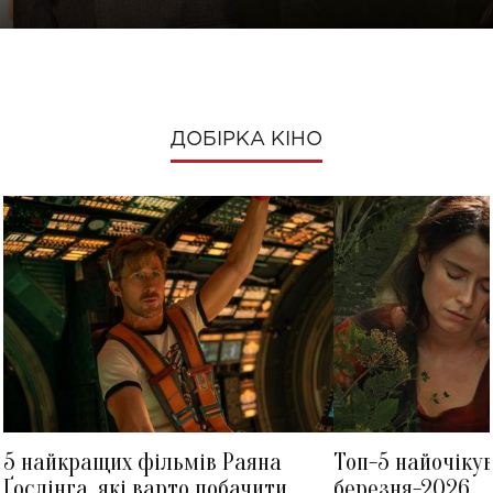
ДОБІРКА КІНО
5 найкращих фільмів Раяна
Топ-5 найочіку
Ґослінга, які варто побачити
березня-2026