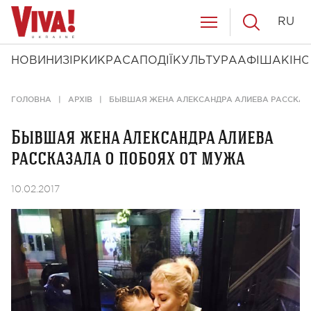
RU
НОВИНИ
ЗІРКИ
КРАСА
ПОДІЇ
КУЛЬТУРА
АФІША
КІНО
ГОЛОВНА
АРХІВ
БЫВШАЯ ЖЕНА АЛЕКСАНДРА АЛИЕВА РАССКАЗ
Бывшая жена Александра Алиева
рассказала о побоях от мужа
10.02.2017