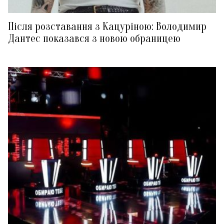
Після розставання з Кацуріною: Володимир
Дантес показався з новою обраницею