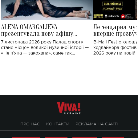
ALENA OMARGALIEVA
Легендарна му
презентувала нову афішу
вперше прозвуч
великого концерту в Палаці
Україні: де від
7 листопада 2026 року Палац спорту
B-Mall Fest оголош
спорту
стане місцем великої музичної історії —
хедлайнера фестива
«Не пʼяна — закохана», саме так
2026 року на новій т
символічно названо майбутній концерт
stage відбудеться у
ALENA OMARGALIEVA.
ENIGMA VOICES' OR
ПРО НАС
КОНТАКТИ
РЕКЛАМА НА САЙТІ