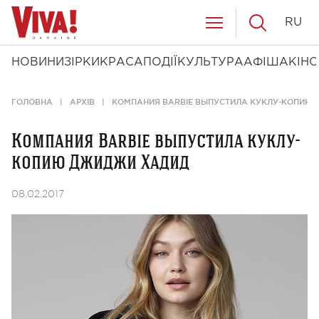
RU
НОВИНИ
ЗІРКИ
КРАСА
ПОДІЇ
КУЛЬТУРА
АФІША
КІНО
ГОЛОВНА
АРХІВ
КОМПАНИЯ BARBIE ВЫПУСТИЛА КУКЛУ-КОПИЮ
Компания Barbie выпустила куклу-
копию Джиджи Хадид
08.02.2017