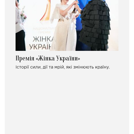
Премія «Жінка України»
Історії сили, дії та мрій, які змінюють країну.