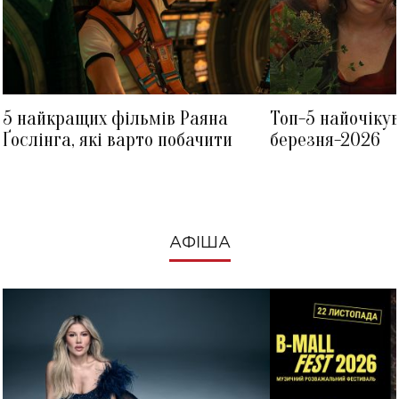
5 найкращих фільмів Раяна
Топ-5 найочіку
Ґослінга, які варто побачити
березня-2026
АФІША