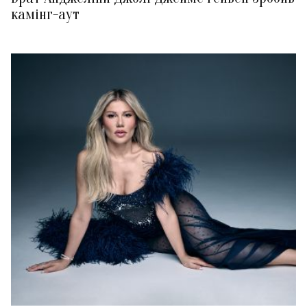
камінг-аут