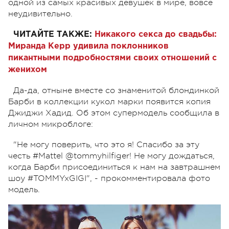
одной из самых красивых девушек в мире, вовсе
неудивительно.
ЧИТАЙТЕ ТАКЖЕ:
Никакого секса до свадьбы:
Миранда Керр удивила поклонников
пикантными подробностями своих отношений с
женихом
Да-да, отныне вместе со знаменитой блондинкой
Барби в коллекции кукол марки появится копия
Джиджи Хадид. Об этом супермодель сообщила в
личном микроблоге:
"Не могу поверить, что это я! Спасибо за эту
честь #Mattel @tommyhilfiger! Не могу дождаться,
когда Барби присоединиться к нам на завтрашнем
шоу #TOMMYxGIGI"
, - прокомментировала фото
модель.