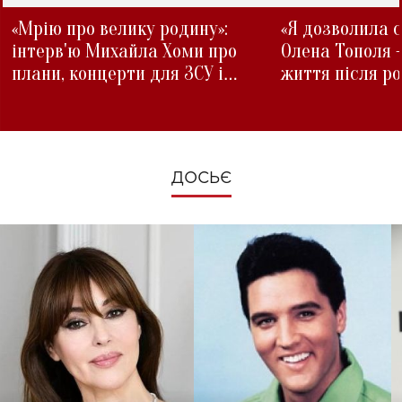
«Мрію про велику родину»:
«Я дозволила с
інтерв'ю Михайла Хоми про
Олена Тополя 
плани, концерти для ЗСУ і
життя після р
зміни під час війни
ДОСЬЄ