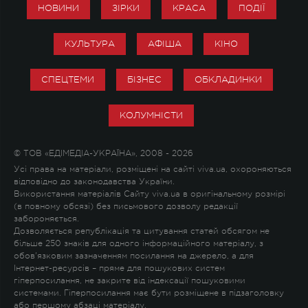
НОВИНИ
ЗІРКИ
КРАСА
ПОДІЇ
КУЛЬТУРА
АФІША
КІНО
СПЕЦТЕМИ
БІЗНЕС
ОБКЛАДИНКИ
КОЛУМНІСТИ
© ТОВ «ЕДІМЕДІА-УКРАЇНА», 2008 - 2026
Усі права на матеріали, розміщені на сайті viva.ua, охороняються
відповідно до законодавства України.
Використання матеріалів Сайту viva.ua в оригінальному розмірі
(в повному обсязі) без письмового дозволу редакції
забороняється.
Дозволяється републікація та цитування статей обсягом не
більше 250 знаків для одного інформаційного матеріалу, з
обов'язковим зазначенням посилання на джерело, а для
Інтернет-ресурсів – пряме для пошукових систем
гіперпосилання, не закрите від індексації пошуковими
системами. Гіперпосилання має бути розміщене в підзаголовку
або першому абзаці матеріалу.