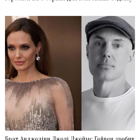
Брат Анджеліни Джолі Джеймс Гейвен зробив